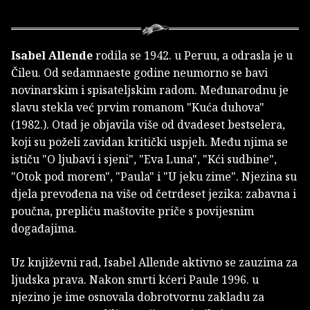
Isabel Allende
rodila se 1942. u Peruu, a odrasla je u
Čileu. Od sedamnaeste godine neumorno se bavi
novinarskim i spisateljskim radom. Međunarodnu je
slavu stekla već prvim romanom "Kuća duhova"
(1982.). Otad je objavila više od dvadeset bestselera,
koji su poželi zavidan kritički uspjeh. Među njima se
ističu "O ljubavi i sjeni", "Eva Luna", "Kći sudbine",
"Otok pod morem", "Paula" i "U jeku zime". Njezina su
djela prevođena na više od četrdeset jezika: zabavna i
poučna, prepliću maštovite priče s povijesnim
događajima.
Uz književni rad, Isabel Allende aktivno se zauzima za
ljudska prava. Nakon smrti kćeri Paule 1996. u
njezino je ime osnovala dobrotvornu zakladu za