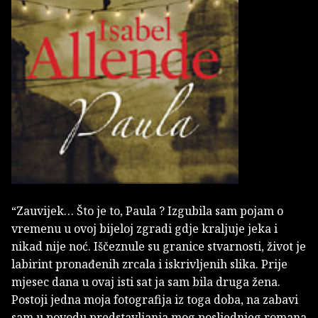
“Zauvijek… Što je to, Paula ? Izgubila sam pojam o
vremenu u ovoj bijeloj zgradi gdje kraljuje jeka i
nikad nije noć. Iščeznule su granice stvarnosti, život je
labirint pronađenih zrcala i iskrivljenih slika. Prije
mjesec dana u ovaj isti sat ja sam bila druga žena.
Postoji jedna moja fotografija iz toga doba, na zabavi
sam u povodu predstavljanja mog posljednjeg romana