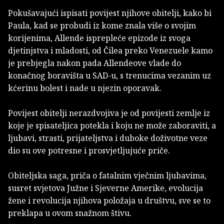
Pokušavajući ispisati povijest njihove obitelji, kako bi
Paula, kad se probudi iz kome znala više o svojim
korijenima, Allende isprepleće epizode iz svoga
djetinjstva i mladosti, od Čilea preko Venezuele kamo
je prebjegla nakon pada Allendeove vlade do
konačnog boravišta u SAD-u, s trenucima vezanim uz
kćerinu bolest i nade u njezin oporavak.
Povijest obitelji nerazdvojiva je od povijesti zemlje iz
koje je spisateljica potekla i koju ne može zaboraviti, a
ljubavi, strasti, prijateljstva i duboke doživotne veze
dio su ove potresne i prosvjetljujuće priče.
Obiteljska saga, priča o fatalnim vječnim ljubavima,
susret svjetova Južne i Sjeverne Amerike, evolucija
žene i revolucija njihova položaja u društvu, sve se to
preklapa u ovom snažnom štivu.