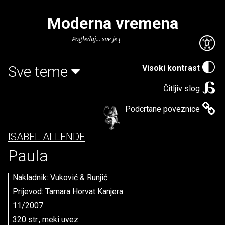
Moderna vremena
Pogledaj... sve je puno knjiga.
Sve teme
Visoki kontrast
Čitljiv slog
Podcrtane poveznice
ISABEL ALLENDE
Paula
Nakladnik:
Vuković & Runjić
Prijevod: Tamara Horvat Kanjera
11/2007.
320 str., meki uvez