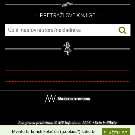
– PRETRAŽI SVE KNJIGE –
Moderna vremena
Sva prava pridržana © MV Info d.o.o. 2026. • Kriv je
Fiktiv
Mvinfo.hr koristi kolačiće („cookies“) kako bi
SLAŽEM SE
O nama
•
Pomoć
•
Uvjeti korištenja
•
RSS kanali