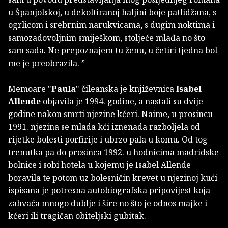
u Španjolskoj, u dekoltiranoj haljini boje patlidžana, s
ogrlicom i srebrnim narukvicama, s dugim noktima i
samozadovoljnim smiješkom, stoljeće mlađa no što
sam sada. Ne prepoznajem tu ženu, u četiri tjedna bol
me je preobrazila. ”
Memoare "
Paula
" čileanska je književnica
Isabel
Allende
objavila je 1994. godine, a nastali su dvije
godine nakon smrti njezine kćeri. Naime, u prosincu
1991. njezina se mlada kći iznenada razboljela od
rijetke bolesti porfirije i ubrzo pala u komu. Od tog
trenutka pa do prosinca 1992. u hodnicima madridske
bolnice i sobi hotela u kojemu je Isabel Allende
boravila te potom uz bolesničin krevet u njezinoj kući
ispisana je potresna autobiografska pripovijest koja
zahvaća mnogo dublje i šire no što je odnos majke i
kćeri ili tragičan obiteljski gubitak.