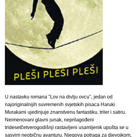
U nastavku romana "Lov na divlju ovcu", jedan od
najoriginalnijih suvremenih svjetskih pisaca Haruki
Murakami ujedinjuje znanstvenu fantastiku, triler i satiru.
Neimenovani glavni junak, neprilagođeni
tridesetčetverogodišnji rastavljeni usamljenik upušta se u
sasvim neobičnu avanturu. Njegova potraga za djevojkom,