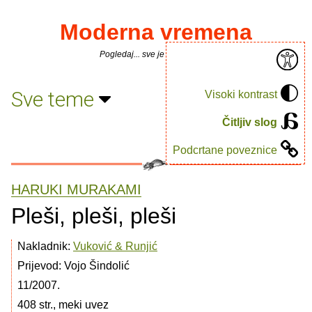
Moderna vremena
Pogledaj... sve je puno knjiga.
Sve teme
Visoki kontrast
Čitljiv slog
Podcrtane poveznice
HARUKI MURAKAMI
Pleši, pleši, pleši
Nakladnik:
Vuković & Runjić
Prijevod: Vojo Šindolić
11/2007.
408 str., meki uvez