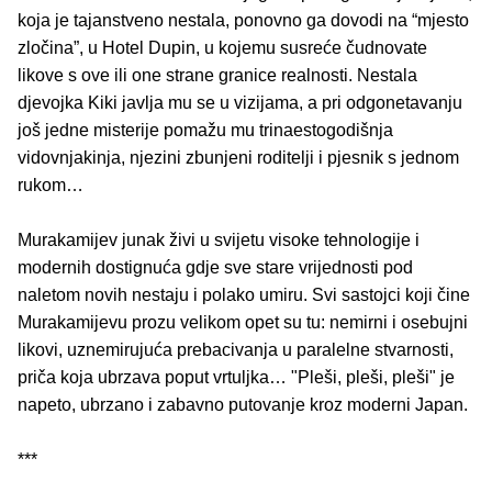
koja je tajanstveno nestala, ponovno ga dovodi na “mjesto
zločina”, u Hotel Dupin, u kojemu susreće čudnovate
likove s ove ili one strane granice realnosti. Nestala
djevojka Kiki javlja mu se u vizijama, a pri odgonetavanju
još jedne misterije pomažu mu trinaestogodišnja
vidovnjakinja, njezini zbunjeni roditelji i pjesnik s jednom
rukom…
Murakamijev junak živi u svijetu visoke tehnologije i
modernih dostignuća gdje sve stare vrijednosti pod
naletom novih nestaju i polako umiru. Svi sastojci koji čine
Murakamijevu prozu velikom opet su tu: nemirni i osebujni
likovi, uznemirujuća prebacivanja u paralelne stvarnosti,
priča koja ubrzava poput vrtuljka… "Pleši, pleši, pleši" je
napeto, ubrzano i zabavno putovanje kroz moderni Japan.
***