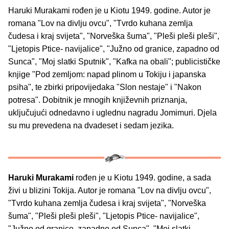
Haruki Murakami rođen je u Kiotu 1949. godine. Autor je
romana "Lov na divlju ovcu", "Tvrdo kuhana zemlja
čudesa i kraj svijeta", "Norveška šuma", "Pleši pleši pleši",
"Ljetopis Ptice- navijalice", "Južno od granice, zapadno od
Sunca", "Moj slatki Sputnik", "Kafka na obali"; publicističke
knjige "Pod zemljom: napad plinom u Tokiju i japanska
psiha", te zbirki pripovijedaka "Slon nestaje" i "Nakon
potresa". Dobitnik je mnogih književnih priznanja,
uključujući odnedavno i uglednu nagradu Jomimuri. Djela
su mu prevedena na dvadeset i sedam jezika.
Haruki Murakami
rođen je u Kiotu 1949. godine, a sada
živi u blizini Tokija. Autor je romana "Lov na divlju ovcu",
"Tvrdo kuhana zemlja čudesa i kraj svijeta", "Norveška
šuma", "Pleši pleši pleši", "Ljetopis Ptice- navijalice",
"Južno od granice, zapadno od Sunca", "Moj slatki