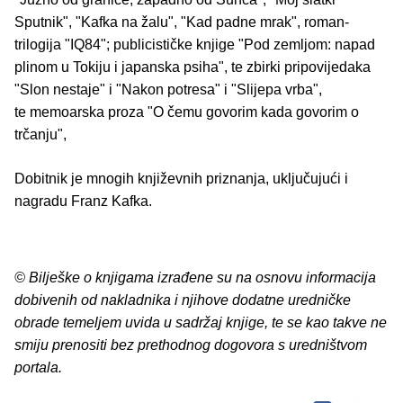
Sputnik", "Kafka na žalu", "Kad padne mrak", roman-
trilogija "IQ84"; publicističke knjige "Pod zemljom: napad
plinom u Tokiju i japanska psiha", te zbirki pripovijedaka
"Slon nestaje" i "Nakon potresa" i "Slijepa vrba",
te memoarska proza "O čemu govorim kada govorim o
trčanju",
Dobitnik je mnogih književnih priznanja, uključujući i
nagradu Franz Kafka.
© Bilješke o knjigama izrađene su na osnovu informacija
dobivenih od nakladnika i njihove dodatne uredničke
obrade temeljem uvida u sadržaj knjige, te se kao takve ne
smiju prenositi bez prethodnog dogovora s uredništvom
portala.