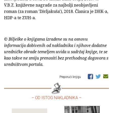
V.B.Z. književne nagrade za najbolji neobjavljeni
roman (za roman 'Divljakuša'), 2018. Članica je DHK-a,
HDP-a te ZUH-a.
© Bilješke o knjigama izrađene su na osnovu
informacija dobivenih od nakladnika i njihove dodatne
uredničke obrade temeljem uvida u sadržaj knjige, te se
kao takve ne smiju prenositi bez prethodnog dogovora s
uredništvom portala.
Preporuči knjigu
– OD ISTOG NAKLADNIKA –