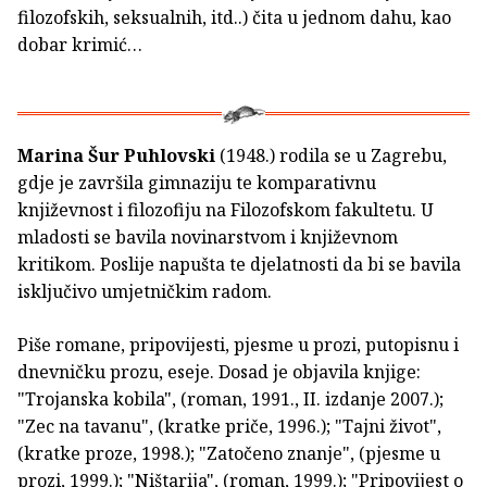
filozofskih, seksualnih, itd..) čita u jednom dahu, kao
dobar krimić…
Marina Šur Puhlovski
(1948.) rodila se u Zagrebu,
gdje je završila gimnaziju te komparativnu
književnost i filozofiju na Filozofskom fakultetu. U
mladosti se bavila novinarstvom i književnom
kritikom. Poslije napušta te djelatnosti da bi se bavila
isključivo umjetničkim radom.
Piše romane, pripovijesti, pjesme u prozi, putopisnu i
dnevničku prozu, eseje. Dosad je objavila knjige:
"Trojanska kobila", (roman, 1991., II. izdanje 2007.);
"Zec na tavanu", (kratke priče, 1996.); "Tajni život",
(kratke proze, 1998.); "Zatočeno znanje", (pjesme u
prozi, 1999.); "Ništarija", (roman, 1999.); "Pripovijest o