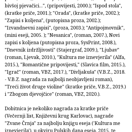
bivšoj pjevačici...", (pripovijesti, 2000.); "Ispod stola",
(kratke priče, 2001.); "Orada", (kratke priče, 2002.);
"Zapisi s koljena", (putopisna proza, 2002.);
"Izvandnevni zapisi", (proza, 2003.); "Antipojmovnik",
(mini eseji, 2005. ); "Nesanica", (roman, 2007.), Novi
zapisi s koljena (putopisna proza, SysPrint, 2008.),
"Dnevnik izdržljivosti" (Stajergraf, 2009.), "Ljubav"
(roman, Ljevak, 2010.), "Kultura me iznevjerila" (Alfa,
2015.), "Romantične pripovijesti," (Slavica film, 2015.),
"Igrač" (roman, VBZ, 2017.), "Divljakuša" (V.B.Z., 2018.
- V.B.Z. nagrada za najbolji neobjavljeni roman),
"Treći život druge violine" (kratke priče, V.B.Z., 2019.)
i "Zbogom djevojčice" (roman, VBZ, 2020.).
Dobitnica je nekoliko nagrada za kratke priče
(Večernji list, Književni krug Karlovac), nagrade
"Zvane Črnja" za najbolju knjigu eseja ('Kultura me
iznevjerila'), u okviru Pulskih dana eseja, 2015. te