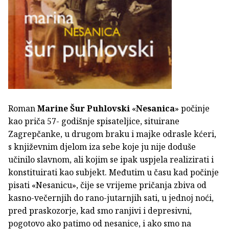
Roman
Marine Šur Puhlovski
«
Nesanica
» počinje
kao priča 57- godišnje spisateljice, situirane
Zagrepčanke, u drugom braku i majke odrasle kćeri,
s književnim djelom iza sebe koje ju nije doduše
učinilo slavnom, ali kojim se ipak uspjela realizirati i
konstituirati kao subjekt. Međutim u času kad počinje
pisati «Nesanicu», čije se vrijeme pričanja zbiva od
kasno-večernjih do rano-jutarnjih sati, u jednoj noći,
pred praskozorje, kad smo ranjivi i depresivni,
pogotovo ako patimo od nesanice, i ako smo na