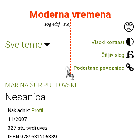
Moderna vremena
Pogledaj... sve je puno knjiga.
Sve teme
Visoki kontrast
Čitljiv slog
Podcrtane poveznice
MARINA ŠUR PUHLOVSKI
Nesanica
Nakladnik:
Profil
11/2007.
327 str., tvrdi uvez
ISBN 9789531206389