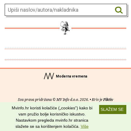
Moderna vremena
Sva prava pridržana © MV Info d.o.o. 2026. • Kriv je
Fiktiv
Mvinfo.hr koristi kolačiće („cookies“) kako bi
SLAŽEM SE
O nama
•
Pomoć
•
Uvjeti korištenja
•
RSS kanali
vam pružio bolje korisničko iskustvo.
Nastavkom pregleda mvinfo.hr stranica
Potraži nas na:
slažete se sa korištenjem kolačića.
Više