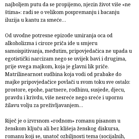
najboljem putu da se propijemo, njezin život više «ne
štima»: radi se o velikom pospremanju i bacanju
iluzija u kantu za smeće…
Od uvodne potresne epizode umiranja oca od
alkoholizma i ciroze priča ide u smjeru
samoispitivanja, međutim, pripovjedačica ne upada u
egotistički narcizam nego se uvijek bavi i drugima,
prije svega majkom, koja je glavni lik priče.
Matrilinearnost sudbina koja vodi od prabake do
majke pripovjedačice povlači u svom toku sve ostalo:
prostore, epohe, partnere, rodbinu, susjede, djecu,
pravdu i krivdu, više nesreće nego sreće i upornu
žilavu volju za preživljavanjem…
Riječ je o izvrsnom «rodnom» romanu pisanom u
ženskom ključu ali bez klišeja ženskog diskursa,
romanu koji se, unatoč ozbiljnosti tema (socijalnih,