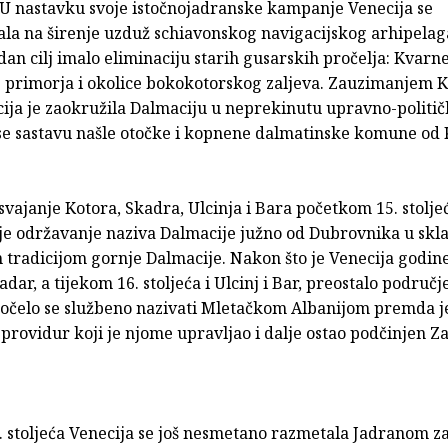
 U nastavku svoje istočnojadranske kampanje Venecija se
la na širenje uzduž schiavonskog navigacijskog arhipelaga
an cilj imalo eliminaciju starih gusarskih pročelja: Kvarn
primorja i okolice bokokotorskog zaljeva. Zauzimanjem 
ija je zaokružila Dalmaciju u neprekinutu upravno-politič
 se sastavu našle otočke i kopnene dalmatinske komune od
vajanje Kotora, Skadra, Ulcinja i Bara početkom 15. stolje
je održavanje naziva Dalmacije južno od Dubrovnika u skl
 tradicijom gornje Dalmacije. Nakon što je Venecija godine
adar, a tijekom 16. stoljeća i Ulcinj i Bar, preostalo područ
očelo se službeno nazivati Mletačkom Albanijom premda j
providur koji je njome upravljao i dalje ostao podčinjen Z
 stoljeća Venecija se još nesmetano razmetala Jadranom za