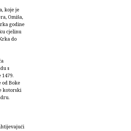
, koje je
era, Omiša,
Krka godine
ku cjelinu
 Krka do
ća
adu s
 1479.
je od Boke
e kotorski
adru.
htijevajući