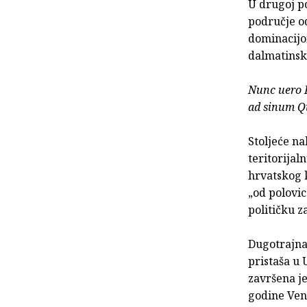
U drugoj p
područje o
dominacijom
dalmatinsko
Nunc uero D
ad sinum 
Stoljeće n
teritorijal
hrvatskog k
„od polovi
političku 
Dugotrajna
pristaša u
završena j
godine Ven