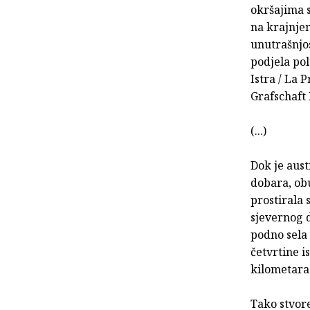
okršajima s
na krajnje
unutrašnjos
podjela pol
Istra / La P
Grafschaft 
(...)
Dok je aust
dobara, obu
prostirala 
sjevernog d
podno sela 
četvrtine i
kilometara
Tako stvore