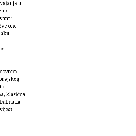
vajanja u
zine
vant i
 Sve one
maku
or
ponovnim
orejskog
stor
a, klasična
 Dalmatia
vijest