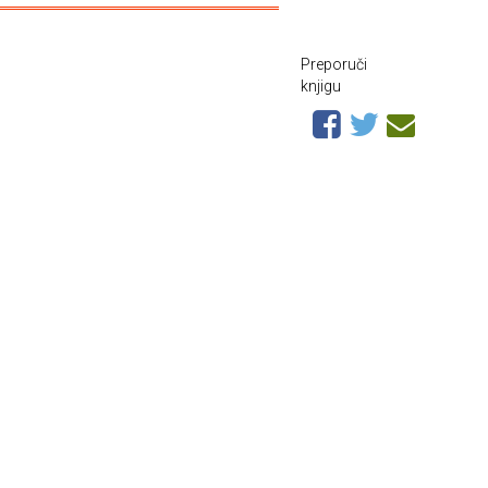
Preporuči
knjigu