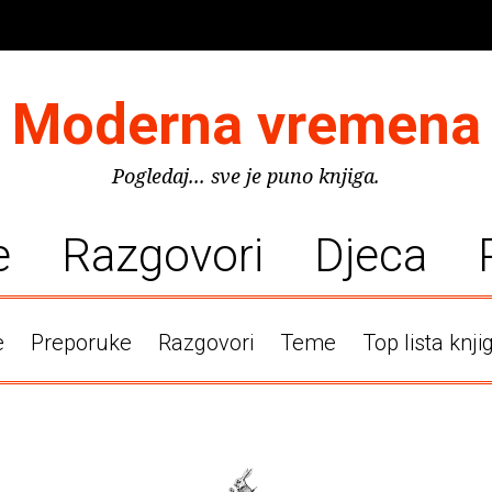
Moderna vremena
Pogledaj... sve je puno knjiga.
e
Razgovori
Djeca
e
Preporuke
Razgovori
Teme
Top lista knji