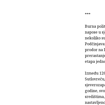
***
Burna poli
napose u sj
nekoliko su
Podčinjava
prodor na L
prerastanje
etapa jedno
Između 1267
Sutlovreču,
sjeverozapa
godine, sv
središtima,
nastavljeno