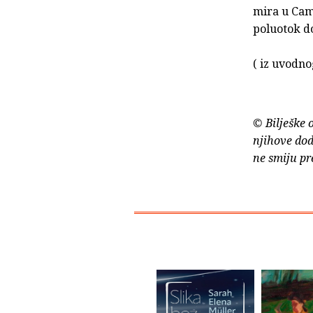
mira u Camp
poluotok do
( iz uvodno
© Bilješke 
njihove dod
ne smiju pr