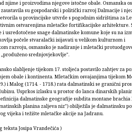
ad njime i proizvodima njegove istočne obale. Osmanska os
u zaustavila su gospodarski i politički razvoj Dalmacije i nje
tvorila u provincijske utvrde s pogodnim sidrištima za Le
tivnim ostvarenjima mletačke fortifikacijske arhitekture.
e i usredotočene snage dalmatinske komune koje su na iz
ovlja počele stvaralački isijavati u velikom kulturnom i
om razvoju, osmansko je nadiranje i mletački protuodgov
u „produženo srednjovjekovlje".
nsko slabljenje tijekom 17. stoljeća postavilo zahtjev za 
njem obale i kontinenta. Mletačkim osvajanjima tijekom M
99.) i Malog (1714. - 1718.) rata dalmatinski se granični pro
dubinu. Usprkos izlasku u prostor do lanca dinarskih planin
definicija dalmatinske geografije subdita montane brachia
matinskih planina zaljeva niz") obilježila je dalmatinsku po
g vijeka i težište mletačke akcije na Jadranu.
g teksta Josipa Vrandečića )