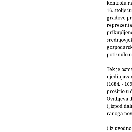
kontrolu n
16. stoljeć
gradove pre
reprezenta
prikupljen
srednjovjek
gospodarsk
potisnulo 
Tek je osma
ujedinjava
(1684. - 16
proširio u 
Ovidijeva 
(„ispod dal
ranoga novo
( iz uvodno