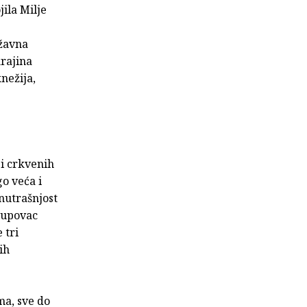
ila Milje
ržavna
krajina
knežija,
 i crkvenih
o veća i
unutrašnjost
Stupovac
 tri
ih
ma, sve do