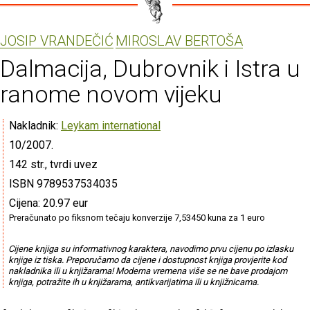
JOSIP VRANDEČIĆ
MIROSLAV BERTOŠA
Dalmacija, Dubrovnik i Istra u
ranome novom vijeku
Nakladnik:
Leykam international
10/2007.
142 str., tvrdi uvez
ISBN 9789537534035
Cijena: 20.97 eur
Preračunato po fiksnom tečaju konverzije 7,53450 kuna za 1 euro
Cijene knjiga su informativnog karaktera, navodimo prvu cijenu po izlasku
knjige iz tiska. Preporučamo da cijene i dostupnost knjiga provjerite kod
nakladnika ili u knjižarama! Moderna vremena više se ne bave prodajom
knjiga, potražite ih u knjižarama, antikvarijatima ili u knjižnicama.