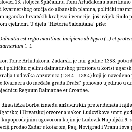
olovici 13. stoljeća Splićaninu Tomi Arhiđakonu maritimno 
d kvarnerskog otočja do albanskih planina, politički razmr
 ugarsko-hrvatskih kraljeva i Venecije, još uvijek činilo
m cjelinom. U djelu "Historia Salonitana" piše:
almatia est regio maritima, incipiens ab Epyro (...) et prote
Quarnarium
(...).
akon Tome Arhidakona, Zadarski je mir godine 1358. potvr
nu i političku cjelinu dalmatinskog prostora u korist ugarsk
ralja Ludovika Anžuvinca (1342. - 1382.) koji je navedeno
ce Kvarnera do međaša grada Drača" ponovno ujedinio u d
zajednicu Regnum Dalmatiae et Croatiae.
 dinastička borba između anžuvinskih pretendenata i njih
 Ugarskoj i Hrvatskoj otvorena nakon Ludovikove smrti god
e kupoprodajnim ugovorom kojim je Ludovik Napuljski 9. s
eciji prodao Zadar s kotarom, Pag, Novigrad i Vranu i sva