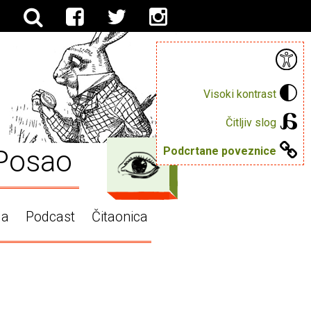
Visoki kontrast
Čitljiv slog
Posao
Podcrtane poveznice
ga
Podcast
Čitaonica