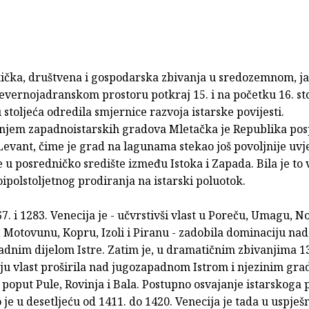
tička, društvena i gospodarska zbivanja u sredozemnom, 
evernojadranskom prostoru potkraj 15. i na početku 16. sto
 stoljeća odredila smjernice razvoja istarske povijesti.
njem zapadnoistarskih gradova Mletačka je Republika posp
evant, čime je grad na lagunama stekao još povoljnije uvj
 u posredničko središte između Istoka i Zapada. Bila je to
ipolstoljetnog prodiranja na istarski poluotok.
. i 1283. Venecija je - učvrstivši vlast u Poreču, Umagu, N
 Motovunu, Kopru, Izoli i Piranu - zadobila dominaciju nad
dnim dijelom Istre. Zatim je, u dramatičnim zbivanjima 13
oju vlast proširila nad jugozapadnom Istrom i njezinim gr
 poput Pule, Rovinja i Bala. Postupno osvajanje istarskoga 
 je u desetljeću od 1411. do 1420. Venecija je tada u uspje