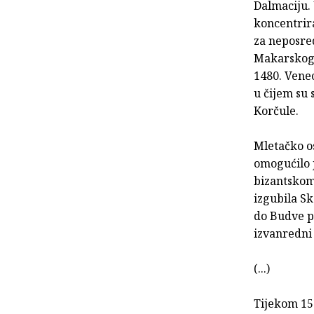
Dalmaciju.
koncentrira
za neposred
Makarskog 
1480. Venec
u čijem su
Korčule.
Mletačko os
omogućilo 
bizantskom
izgubila Sk
do Budve p
izvanredni 
(...)
Tijekom 15.