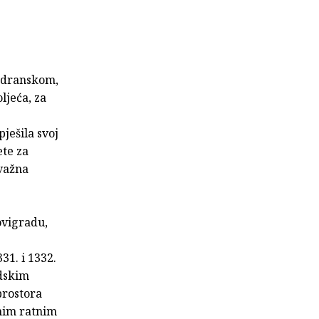
jadranskom,
ljeća, za
ješila svoj
ete za
 važna
ovigradu,
31. i 1332.
adskim
prostora
šnim ratnim