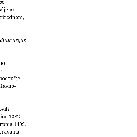
se
vljeno
 prirodnom,
nditur usque
dio
o-
 područje
ržavno-
ovih
ine 1382.
rpnja 1409.
 prava na