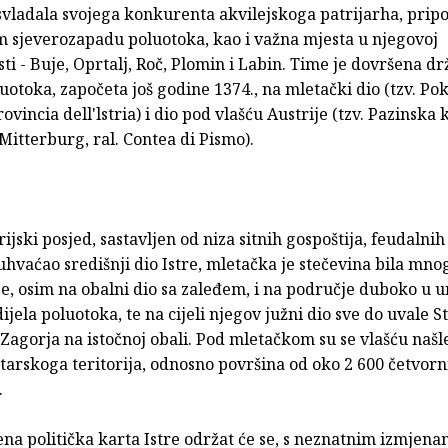
vladala svojega konkurenta akvilejskoga patrijarha, pripoj
m sjeverozapadu poluotoka, kao i važna mjesta u njegovoj
ti - Buje, Oprtalj, Roč, Plomin i Labin. Time je dovršena d
uotoka, započeta još godine 1374., na mletački dio (tzv. Po
rovincia dell'lstria) i dio pod vlašću Austrije (tzv. Pazinska 
Mitterburg, ral. Contea di Pismo).
rijski posjed, sastavljen od niza sitnih gospoštija, feudalnih
hvaćao središnji dio Istre, mletačka je stečevina bila mnog
se, osim na obalni dio sa zaleđem, i na područje duboko u 
ijela poluotoka, te na cijeli njegov južni dio sve do uvale 
Zagorja na istočnoj obali. Pod mletačkom su se vlašću našle
starskoga teritorija, odnosno površina od oko 2 600 četvorn
.
na politička karta Istre održat će se, s neznatnim izmjena