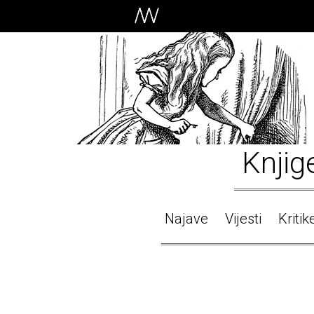
Knjig
Najave
Vijesti
Kritik