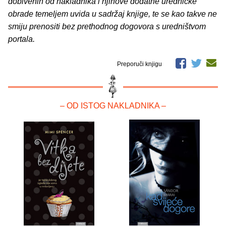
dobivenih od nakladnika i njihove dodatne uredničke
obrade temeljem uvida u sadržaj knjige, te se kao takve ne
smiju prenositi bez prethodnog dogovora s uredništvom
portala.
Preporuči knjigu
– OD ISTOG NAKLADNIKA –