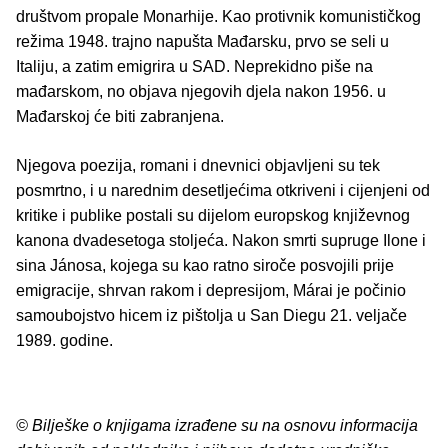
društvom propale Monarhije. Kao protivnik komunističkog
režima 1948. trajno napušta Mađarsku, prvo se seli u
Italiju, a zatim emigrira u SAD. Neprekidno piše na
mađarskom, no objava njegovih djela nakon 1956. u
Mađarskoj će biti zabranjena.
Njegova poezija, romani i dnevnici objavljeni su tek
posmrtno, i u narednim desetljećima otkriveni i cijenjeni od
kritike i publike postali su dijelom europskog književnog
kanona dvadesetoga stoljeća. Nakon smrti supruge Ilone i
sina Jánosa, kojega su kao ratno siroče posvojili prije
emigracije, shrvan rakom i depresijom, Márai je počinio
samoubojstvo hicem iz pištolja u San Diegu 21. veljače
1989. godine.
© Bilješke o knjigama izrađene su na osnovu informacija