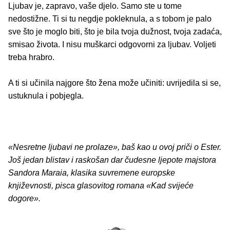
Ljubav je, zapravo, vaše djelo. Samo ste u tome
nedostižne. Ti si tu negdje pokleknula, a s tobom je palo
sve što je moglo biti, što je bila tvoja dužnost, tvoja zadaća,
smisao života. I nisu muškarci odgovorni za ljubav. Voljeti
treba hrabro.
A ti si učinila najgore što žena može učiniti: uvrijedila si se,
ustuknula i pobjegla.
«Nesretne ljubavi ne prolaze», baš kao u ovoj priči o Ester.
Još jedan blistav i raskošan dar čudesne ljepote majstora
Sandora Maraia, klasika suvremene europske
književnosti, pisca glasovitog romana «Kad svijeće
dogore».