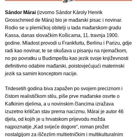
Sándor Márai
(izvorno Sándor Károly Henrik
Grosschmied de Mára) bio je mađarski pisac i novinar.
Rodio se u plemićkoj obitelji u tada mađarskom gradu
Kassa, danas slovačkim Košicama, 11. travnja 1900.
godine. Mladost provodi u Frankfurtu, Berlinu i Parizu, gdje
radi kao novinar, te se okušava u pisanju na njemačkom,
no po povratku u Budimpeštu kao jezik svoje književnosti
definitivno odabire mađarski, poistovjećujući materinski
jezik sa samim konceptom nacije.
Tridesetih godina biva zapažen po svojem preciznom i
čistom realističkom stilu, piše prve mađarske osvrte o
Kafkinim djelima, a u novinskim člancima izražava
izuzetno kritičan stav prema nacizmu. Márai je autor 46
djela, od kojih je u hrvatskom prijevodu možda
najpoznatije „Kad svijeće dogore“, roman prožet
nostalgijom za iščezlim multietničkim i multikulturalnim