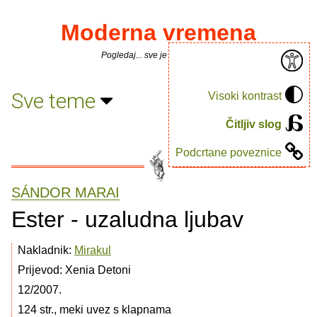
Moderna vremena
Pogledaj... sve je puno knjiga.
Sve teme
Visoki kontrast
Čitljiv slog
Podcrtane poveznice
SÁNDOR MARAI
Ester - uzaludna ljubav
Nakladnik:
Mirakul
Prijevod: Xenia Detoni
12/2007.
124 str., meki uvez s klapnama