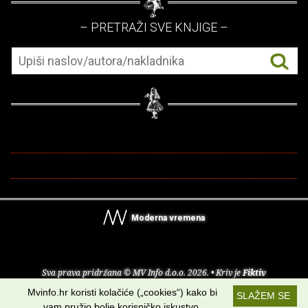
– PRETRAŽI SVE KNJIGE –
Moderna vremena
Sva prava pridržana © MV Info d.o.o. 2026. • Kriv je
Fiktiv
Mvinfo.hr koristi kolačiće („cookies“) kako bi
SLAŽEM SE
O nama
•
Pomoć
•
Uvjeti korištenja
•
RSS kanali
vam pružio bolje korisničko iskustvo.