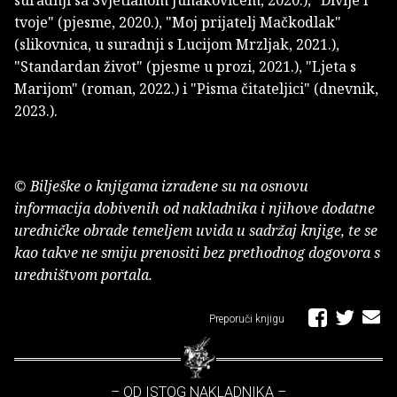
suradnji sa Svjetlanom Junakovićem, 2020.), "Divlje i
tvoje" (pjesme, 2020.), "Moj prijatelj Mačkodlak"
(slikovnica, u suradnji s Lucijom Mrzljak, 2021.),
"Standardan život" (pjesme u prozi, 2021.), "Ljeta s
Marijom" (roman, 2022.) i "Pisma čitateljici" (dnevnik,
2023.).
© Bilješke o knjigama izrađene su na osnovu
informacija dobivenih od nakladnika i njihove dodatne
uredničke obrade temeljem uvida u sadržaj knjige, te se
kao takve ne smiju prenositi bez prethodnog dogovora s
uredništvom portala.
Preporuči knjigu
– OD ISTOG NAKLADNIKA –