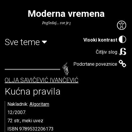
Moderna vremena
Pogledaj... sve je puno knjiga.
Sve teme
Visoki kontrast
Čitljiv slog
Podcrtane poveznice
OLJA SAVIČEVIĆ IVANČEVIĆ
Kućna pravila
Nakladnik:
Algoritam
12/2007.
72 str., meki uvez
ISBN 9789532206173