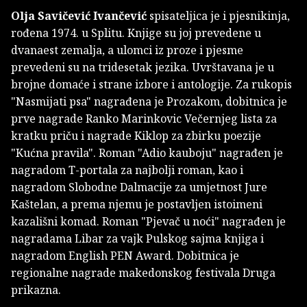
Olja Savičević Ivančević
spisateljica je i pjesnikinja,
rođena 1974. u Splitu. Knjige su joj prevedene u
dvanaest zemalja, a ulomci iz proze i pjesme
prevedeni su na tridesetak jezika. Uvrštavana je u
brojne domaće i strane izbore i antologije. Za rukopis
"Nasmijati psa" nagrađena je Prozakom, dobitnica je
prve nagrade Ranko Marinkovic Večernjeg lista za
kratku priču i nagrade Kiklop za zbirku poezije
"Kućna pravila". Roman "Adio kauboju" nagrađen je
nagradom T-portala za najbolji roman, kao i
nagradom Slobodne Dalmacije za umjetnost Jure
Kaštelan, a prema njemu je postavljen istoimeni
kazališni komad. Roman "Pjevač u noći" nagrađen je
nagradama Libar za vajk Pulskog sajma knjiga i
nagradom English PEN Award. Dobitnica je
regionalne nagrade makedonskog festivala Druga
prikazna.