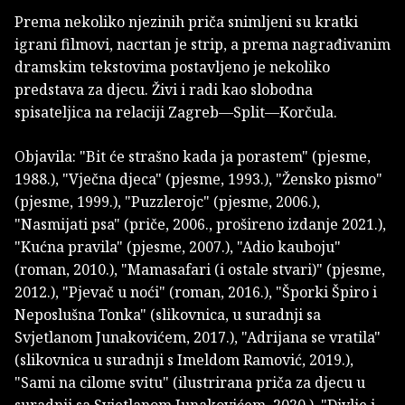
Prema nekoliko njezinih priča snimljeni su kratki
igrani filmovi, nacrtan je strip, a prema nagrađivanim
dramskim tekstovima postavljeno je nekoliko
predstava za djecu. Živi i radi kao slobodna
spisateljica na relaciji Zagreb—Split—Korčula.
Objavila: "Bit će strašno kada ja porastem" (pjesme,
1988.), "Vječna djeca" (pjesme, 1993.), "Žensko pismo"
(pjesme, 1999.), "Puzzlerojc" (pjesme, 2006.),
"Nasmijati psa" (priče, 2006., prošireno izdanje 2021.),
"Kućna pravila" (pjesme, 2007.), "Adio kauboju"
(roman, 2010.), "Mamasafari (i ostale stvari)" (pjesme,
2012.), "Pjevač u noći" (roman, 2016.), "Šporki Špiro i
Neposlušna Tonka" (slikovnica, u suradnji sa
Svjetlanom Junakovićem, 2017.), "Adrijana se vratila"
(slikovnica u suradnji s Imeldom Ramović, 2019.),
"Sami na cilome svitu" (ilustrirana priča za djecu u