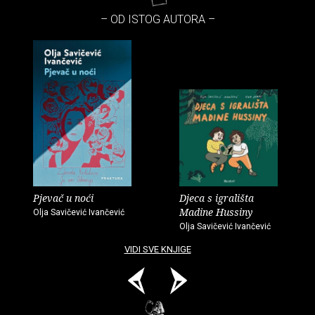
– OD ISTOG AUTORA –
Pjevač u noći
Djeca s igrališta
Madine Hussiny
Olja Savičević Ivančević
Olja Savičević Ivančević
VIDI SVE KNJIGE