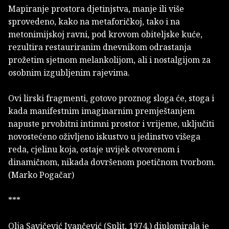
Mapiranje prostora djetinjstva, manje ili više
sprovedeno, kako na metaforičkoj, tako i na
metonimijskoj ravni, pod krovom obiteljske kuće,
rezultira restauriranim dnevnikom odrastanja
prožetim sjetnom melankolijom, ali i nostalgijom za
osobnim izgubljenim rajevima.
Ovi lirski fragmenti, gotovo proznog sloga će, stoga i
kada manifestnim imaginarnim premještanjem
napuste prvobitni intimni prostor i vrijeme, uključiti
novostećeno oživljeno iskustvo u jedinstvo višega
reda, cjelinu koja, ostaje uvijek otvorenom i
dinamičnom, nikada dovršenom poetičnom tvorbom.
(Marko Pogačar)
***
Olja Savičević Ivančević (Split, 1974.) diplomirala je