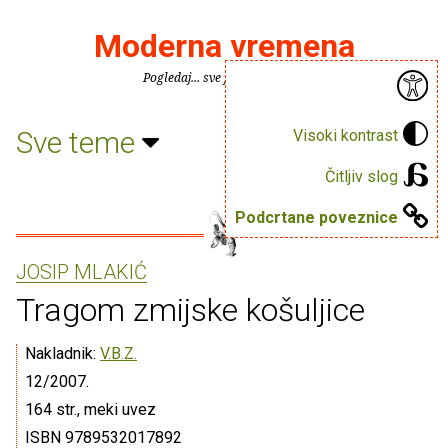
Moderna vremena
Pogledaj... sve je puno knjiga.
Sve teme
Visoki kontrast
Čitljiv slog
Podcrtane poveznice
JOSIP MLAKIĆ
Tragom zmijske košuljice
Nakladnik:
V.B.Z.
12/2007.
164 str., meki uvez
ISBN 9789532017892