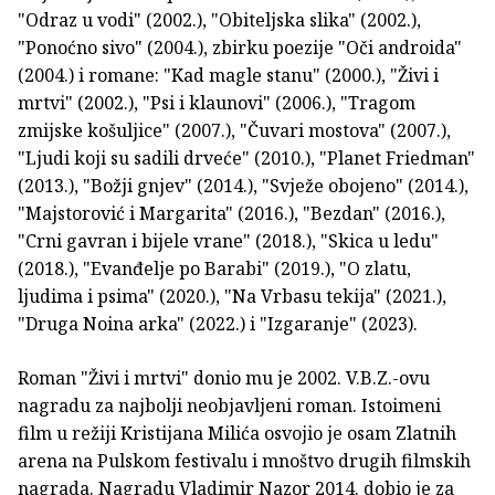
"Odraz u vodi" (2002.), "Obiteljska slika" (2002.),
"Ponoćno sivo" (2004.), zbirku poezije "Oči androida"
(2004.) i romane: "Kad magle stanu" (2000.), "Živi i
mrtvi" (2002.), "Psi i klaunovi" (2006.), "Tragom
zmijske košuljice" (2007.), "Čuvari mostova" (2007.),
"Ljudi koji su sadili drveće" (2010.), "Planet Friedman"
(2013.), "Božji gnjev" (2014.), "Svježe obojeno" (2014.),
"Majstorović i Margarita" (2016.), "Bezdan" (2016.),
"Crni gavran i bijele vrane" (2018.), "Skica u ledu"
(2018.), "Evanđelje po Barabi" (2019.), "O zlatu,
ljudima i psima" (2020.), "Na Vrbasu tekija" (2021.),
"Druga Noina arka" (2022.) i "Izgaranje" (2023).
Roman "Živi i mrtvi" donio mu je 2002. V.B.Z.-ovu
nagradu za najbolji neobjavljeni roman. Istoimeni
film u režiji Kristijana Milića osvojio je osam Zlatnih
arena na Pulskom festivalu i mnoštvo drugih filmskih
nagrada. Nagradu Vladimir Nazor 2014. dobio je za