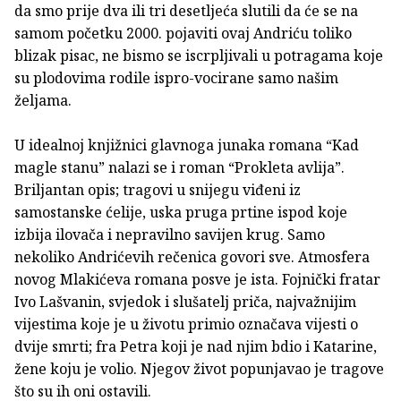
da smo prije dva ili tri desetljeća slutili da će se na
samom početku 2000. pojaviti ovaj Andriću toliko
blizak pisac, ne bismo se iscrpljivali u potragama koje
su plodovima rodile ispro-vocirane samo našim
željama.
U idealnoj knjižnici glavnoga junaka romana “Kad
magle stanu” nalazi se i roman “Prokleta avlija”.
Briljantan opis; tragovi u snijegu viđeni iz
samostanske ćelije, uska pruga prtine ispod koje
izbija ilovača i nepravilno savijen krug. Samo
nekoliko Andrićevih rečenica govori sve. Atmosfera
novog Mlakićeva romana posve je ista. Fojnički fratar
Ivo Lašvanin, svjedok i slušatelj priča, najvažnijim
vijestima koje je u životu primio označava vijesti o
dvije smrti; fra Petra koji je nad njim bdio i Katarine,
žene koju je volio. Njegov život popunjavao je tragove
što su ih oni ostavili.