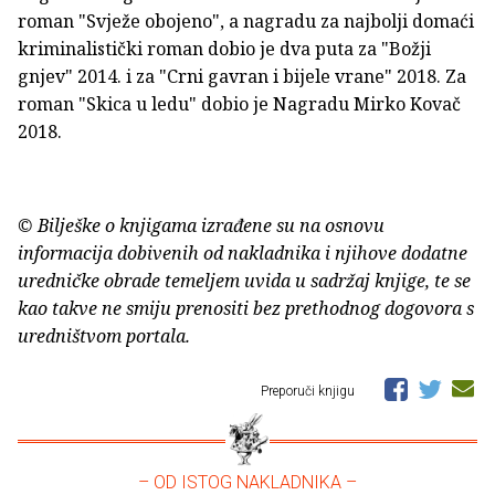
roman "Svježe obojeno", a nagradu za najbolji domaći
kriminalistički roman dobio je dva puta za "Božji
gnjev" 2014. i za "Crni gavran i bijele vrane" 2018. Za
roman "Skica u ledu" dobio je Nagradu Mirko Kovač
2018.
© Bilješke o knjigama izrađene su na osnovu
informacija dobivenih od nakladnika i njihove dodatne
uredničke obrade temeljem uvida u sadržaj knjige, te se
kao takve ne smiju prenositi bez prethodnog dogovora s
uredništvom portala.
Preporuči knjigu
– OD ISTOG NAKLADNIKA –