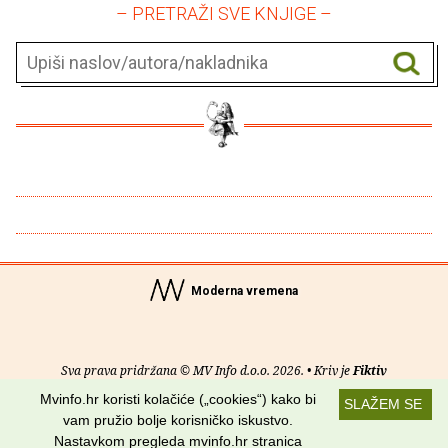
– PRETRAŽI SVE KNJIGE –
Moderna vremena
Sva prava pridržana © MV Info d.o.o. 2026. • Kriv je
Fiktiv
Mvinfo.hr koristi kolačiće („cookies“) kako bi
SLAŽEM SE
O nama
•
Pomoć
•
Uvjeti korištenja
•
RSS kanali
vam pružio bolje korisničko iskustvo.
Nastavkom pregleda mvinfo.hr stranica
Potraži nas na: