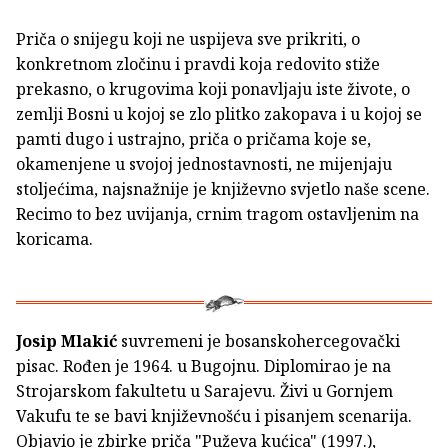
Priča o snijegu koji ne uspijeva sve prikriti, o
konkretnom zločinu i pravdi koja redovito stiže
prekasno, o krugovima koji ponavljaju iste živote, o
zemlji Bosni u kojoj se zlo plitko zakopava i u kojoj se
pamti dugo i ustrajno, priča o pričama koje se,
okamenjene u svojoj jednostavnosti, ne mijenjaju
stoljećima, najsnažnije je književno svjetlo naše scene.
Recimo to bez uvijanja, crnim tragom ostavljenim na
koricama.
Josip Mlakić
suvremeni je bosanskohercegovački
pisac. Rođen je 1964. u Bugojnu. Diplomirao je na
Strojarskom fakultetu u Sarajevu. Živi u Gornjem
Vakufu te se bavi književnošću i pisanjem scenarija.
Objavio je zbirke priča "Puževa kućica" (1997.),