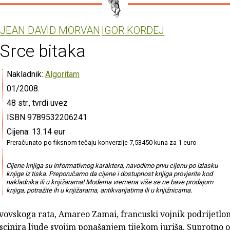
JEAN DAVID MORVAN
IGOR KORDEJ
Srce bitaka
Nakladnik:
Algoritam
01/2008.
48 str., tvrdi uvez
ISBN 9789532206241
Cijena: 13.14 eur
Preračunato po fiksnom tečaju konverzije 7,53450 kuna za 1 euro
Cijene knjiga su informativnog karaktera, navodimo prvu cijenu po izlasku
knjige iz tiska. Preporučamo da cijene i dostupnost knjiga provjerite kod
nakladnika ili u knjižarama! Moderna vremena više se ne bave prodajom
knjiga, potražite ih u knjižarama, antikvarijatima ili u knjižnicama.
vovskoga rata, Amareo Zamai, francuski vojnik podrijetlo
ascinira ljude svojim ponašanjem tijekom juriša. Suprotno