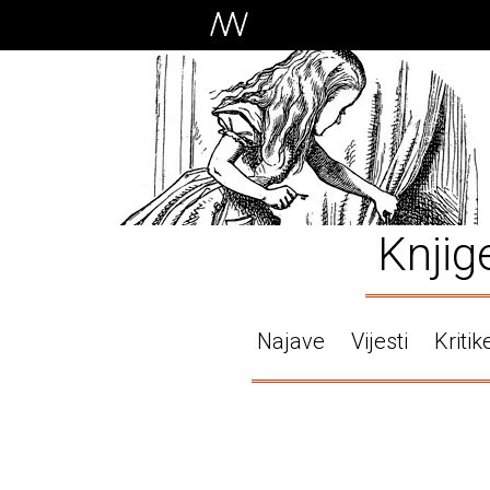
Knjig
Najave
Vijesti
Kritik