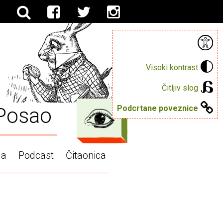
Visoki kontrast
Čitljiv slog
Posao
Podcrtane poveznice
ga
Podcast
Čitaonica