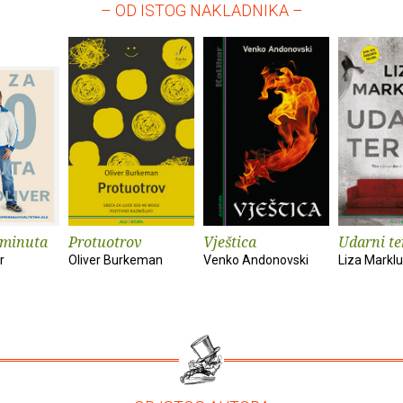
– OD ISTOG NAKLADNIKA –
 minuta
Protuotrov
Vještica
Udarni t
r
Oliver Burkeman
Venko Andonovski
Liza Markl