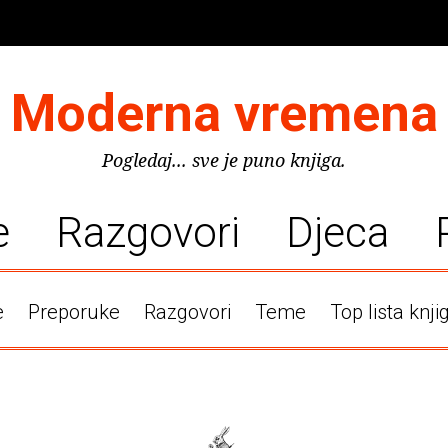
Moderna vremena
Pogledaj... sve je puno knjiga.
e
Razgovori
Djeca
e
Preporuke
Razgovori
Teme
Top lista knji