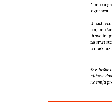
čemu su ga 
sigurnost,
U nastavci
o njemu šir
ih svojim p
na smrt str
u mučenik
© Bilješke 
njihove dod
ne smiju pr