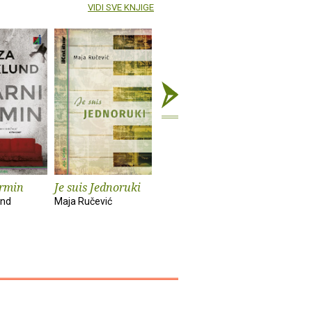
VIDI SVE KNJIGE
ermin
Je suis Jednoruki
X
Nisam
und
Maja Ručević
Želimir Periš
Natalija Mil