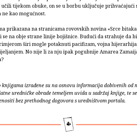
učili tijekom obuke, on se u borbu uključuje prihvaćajući
 a ne kao mogućnost.
ma prikazana na stranicama rovovskih novina «Srce bitaka
i se na obje strane linije bojišnice. Budući da strahuje da b
rimjerom širi mogle potaknuti pacifizam, vojna hijerarhij
ijeljanjem. No nije li za nju ipak pogubnije Amarea Zamaij
a?
o knjigama izrađene su na osnovu informacija dobivenih od 
atne uredničke obrade temeljem uvida u sadržaj knjige, te s
enositi bez prethodnog dogovora s uredništvom portala.