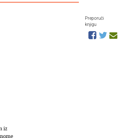
Preporuči
knjigu
m iz
 onome