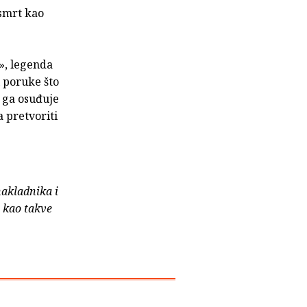
 smrt kao
», legenda
i poruke što
a ga osuđuje
a pretvoriti
nakladnika i
e kao takve