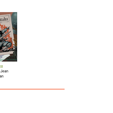
ka
, Jean
an