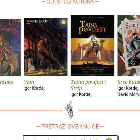
– OD ISTOG AUTORA –
umraka
Vam
Tajna povijest :
Srce bita
Strip
Igor Kordej
Igor Kordej
Igor Kordej
David Morv
– PRETRAŽI SVE KNJIGE –