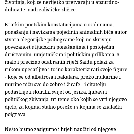
životinja, koji se nerijetko pretvaraju u apsurdno-
duhovite, nadrealističke sličice.
Kratkim poetskim konstatacijama o osobinama,
ponašanju i navikama pojedinih animalnih bića autor
stvara alegorijske psihograme koji ne skrivaju
povezanost s ljudskim ponašanjima i postojećim
društvenim, umjetničkim i političkim prilikama. S
malo i precizno odabranih riječi Saidu polazi za
rukom upečatljivo i točno karakterizirati svoje figure
- koje se od albatrosa i bakalara, preko mukarine i
murine nižu sve do zebre i žirafe - i čitatelju
podastrijeti skurilni svijet od jezika, ljubavi i
političkog zbivanja: tri teme oko kojih se vrti njegovo
djelo, za kojima stalno poseže i s kojima se znalački
poigrava.
Nešto bismo zasigurno i htjeli naučiti od njegove