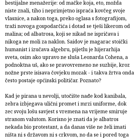
bestijalne menažerije: od mačke koja, eto, možda
niste znali, tiho i neprimjetno ispraća kovčeg svoje
vlasnice, a nakon toga, preko oglasa s fotografijom,
traži novoga gospodarčića i dotad se tješi likerom od
malina; od albatrosa, koji se nikad ne ispričava i
nikoga ne moli za naklon. Saidov je magarac stoički
humanist i izučava algebru, pijetlu je hijerarhija
sveta, osim ako upravo ne sluša Leonarda Cohena, a
podnoktna uš, ako se pravovremeno ne suzbije, kroz
nožne prste isisava čovjeku mozak - i takva žrtva onda
često postaje općinski političar. Poznato?
Kad je pirana u nevolji, utočište nađe kod kanibala,
zebra izbjegava ulični promet i mrzi uniforme, dok
zec svoju lošu savjest s vremena na vrijeme smiruje
stranom valutom. Korisno je znati da je albatros
nekada bio protestant, a da danas više ne želi imati
ništa ni s državom ni s crkvom, no da se i pored toga