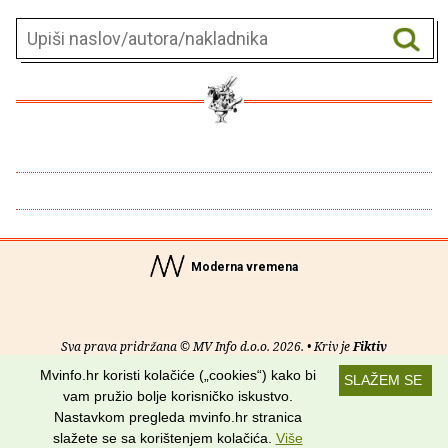
Moderna vremena
Sva prava pridržana © MV Info d.o.o. 2026. • Kriv je
Fiktiv
Mvinfo.hr koristi kolačiće („cookies“) kako bi
SLAŽEM SE
O nama
•
Pomoć
•
Uvjeti korištenja
•
RSS kanali
vam pružio bolje korisničko iskustvo.
Nastavkom pregleda mvinfo.hr stranica
Potraži nas na:
slažete se sa korištenjem kolačića.
Više