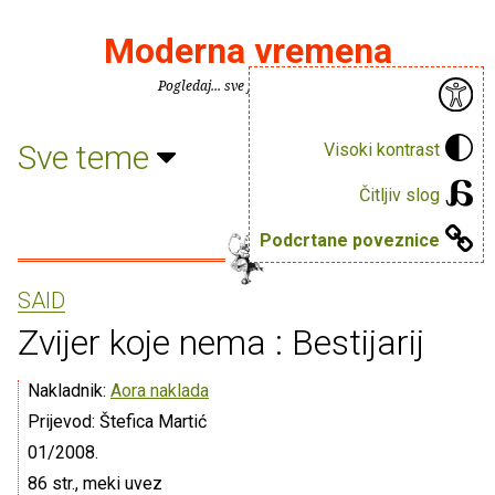
Moderna vremena
Pogledaj... sve je puno knjiga.
Sve teme
Visoki kontrast
Čitljiv slog
Podcrtane poveznice
SAID
Zvijer koje nema : Bestijarij
Nakladnik:
Aora naklada
Prijevod: Štefica Martić
01/2008.
86 str., meki uvez