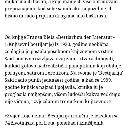
mukarina ili baran, a koje manje ili više obradovani
prepoznajemo kod sebe samih ako su poželjne, ili
bismo ih rado pripisali drugima, ako baš i nisu.
Od knjige Franza Bleia «Bestiarium der Literatur»
(«Književni bestijarij») iz 1920. godine neobična
zoologija je postala posebnom književnom vrstom.
Said ponovno oživljava ovaj žanr i stvara duhoviti,
katkad gotovo nadrealistički panoptikum koji obiluje
porugom, satirom i erotikom. Na svome je 'Bestijariju'
Said radio punih jedanaest godina, a kad se 1999.
godine knjižica najzad i pojavila, kritika ju je
proglasila najljepšom, višom ludošću kakva već dugo
nije viđena, i zvjezdanim trenutkom književnosti.
«Zvijer koje nema : Bestijarij» ironični je leksikon sa
74 životinjska portreta, ponekad i izmišljenih