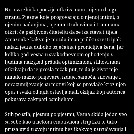
No, ova zbirka poezije otkriva nam i njenu drugu
stranu. Pjesme koje progovaraju o njenoj intimi, o
njenim nadanjima, njenim strahovima i traumama
otkrit će pažljivom čitatelju da se iza stava i tijela
Amazonke kakvu je možda imao priliku sresti ipak
nalazi jedna duboko osjećajna i pronicljiva žena. Jer
koliko god Vesna u svakodnevnom ophođenju s
ljudima naizgled prštala optimizmom, stihovi nam
otkrivaju da je prošla težak put, te da je život nije
nimalo mazio: prijevare, izdaje, samoća, silovanje i
nerazumijevanje su motivi koji se provlače kroz njen
opus i svaki od njih ostavlja mali ožiljak koji autorica
pokušava zakrpati osmijehom.
Stih po stih, pjesmu po pjesmu, Vesna skida jedan veo
sa sebe kao u nekom emotivnom striptizu te tako
pruža uvid u svoju intimu bez ikakvog ustručavanja i