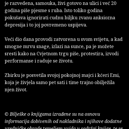
je razvedena, samouka, živi gotovo na ulici i već 20
godina piše pjesme s ruba. Isto toliko godina
pokušava ignorirati cudnu biljku zvanu anksiozna
depresija i to joj povremeno uspijeva.
Veći dio dana provodi zatvorena u svom svijetu, a kad
smogne mrvu snage, izlazi na sunce, pa je možete
sresti kako na Cvjetnom trgu piše, protestira, izvodi
performanse i raduje se životu.
Zbirku je posvetila svojoj pokojnoj majci i kćeri Emi,
koja je živjela samo pet sati i time trajno obilježila
njen život.
© Bilješke o knjigama izrađene su na osnovu
informacija dobivenih od nakladnika i njihove dodatne
uredničke obrade temeljem uvida u sadržaj knjige, te se