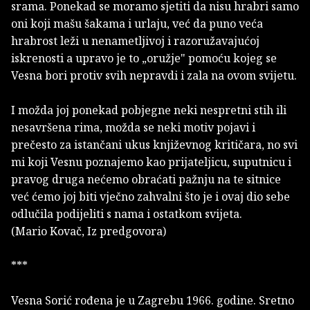
srama. Ponekad se moramo sjetiti da nisu hrabri samo
oni koji mašu šakama i urlaju, već da puno veća
hrabrost leži u nenametljivoj i razoružavajućoj
iskrenosti a upravo je to „oružje" pomoću kojeg se
Vesna bori protiv svih nepravdi i zala na ovom svijetu.
I možda joj ponekad pobjegne neki nespretni stih ili
nesavršena rima, možda se neki motiv pojavi i
prečesto za istančani ukus književnog kritičara, no svi
mi koji Vesnu poznajemo kao prijateljicu, suputnicu i
pravog druga nećemo obraćati pažnju na te sitnice
već ćemo joj biti vječno zahvalni što je i ovaj dio sebe
odlučila podijeliti s nama i ostatkom svijeta.
(Mario Kovač, Iz predgovora)
***
Vesna Sorić rođena je u Zagrebu 1966. godine. Sretno