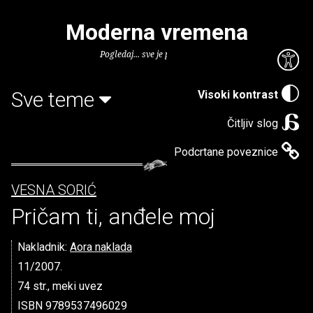
Moderna vremena
Pogledaj... sve je puno knjiga.
Sve teme
Visoki kontrast
Čitljiv slog
Podcrtane poveznice
VESNA SORIĆ
Pričam ti, anđele moj
Nakladnik:
Aora naklada
11/2007.
74 str., meki uvez
ISBN 9789537496029