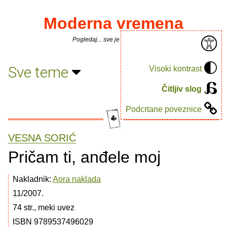
Moderna vremena
Pogledaj... sve je puno knjiga.
Sve teme
Visoki kontrast
Čitljiv slog
Podcrtane poveznice
VESNA SORIĆ
Pričam ti, anđele moj
Nakladnik:
Aora naklada
11/2007.
74 str., meki uvez
ISBN 9789537496029