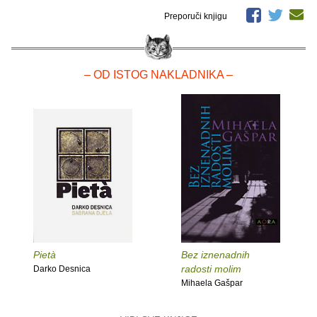
Preporuči knjigu
– OD ISTOG NAKLADNIKA –
Pietà
Bez iznenadnih
radosti molim
Darko Desnica
Mihaela Gašpar