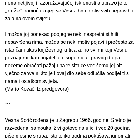
nenametljivoj i razoružavajućoj iskrenosti a upravo je to
„oružje" pomoću kojeg se Vesna bori protiv svih nepravdi i
zala na ovom svijetu.
I možda joj ponekad pobjegne neki nespretni stih ili
nesavršena rima, možda se neki motiv pojavi i prečesto za
istančani ukus književnog kritičara, no svi mi koji Vesnu
poznajemo kao prijateljicu, suputnicu i pravog druga
nećemo obraćati pažnju na te sitnice već ćemo joj biti
vječno zahvalni što je i ovaj dio sebe odlučila podijeliti s
nama i ostatkom svijeta.
(Mario Kovač, Iz predgovora)
***
Vesna Sorić rođena je u Zagrebu 1966. godine. Sretno je
razvedena, samouka, živi gotovo na ulici i već 20 godina
piše pjesme s ruba. Isto toliko godina pokušava ignorirati