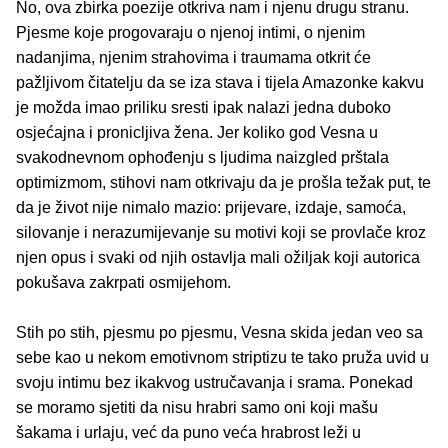
No, ova zbirka poezije otkriva nam i njenu drugu stranu.
Pjesme koje progovaraju o njenoj intimi, o njenim
nadanjima, njenim strahovima i traumama otkrit će
pažljivom čitatelju da se iza stava i tijela Amazonke kakvu
je možda imao priliku sresti ipak nalazi jedna duboko
osjećajna i pronicljiva žena. Jer koliko god Vesna u
svakodnevnom ophođenju s ljudima naizgled prštala
optimizmom, stihovi nam otkrivaju da je prošla težak put, te
da je život nije nimalo mazio: prijevare, izdaje, samoća,
silovanje i nerazumijevanje su motivi koji se provlače kroz
njen opus i svaki od njih ostavlja mali ožiljak koji autorica
pokušava zakrpati osmijehom.
Stih po stih, pjesmu po pjesmu, Vesna skida jedan veo sa
sebe kao u nekom emotivnom striptizu te tako pruža uvid u
svoju intimu bez ikakvog ustručavanja i srama. Ponekad
se moramo sjetiti da nisu hrabri samo oni koji mašu
šakama i urlaju, već da puno veća hrabrost leži u