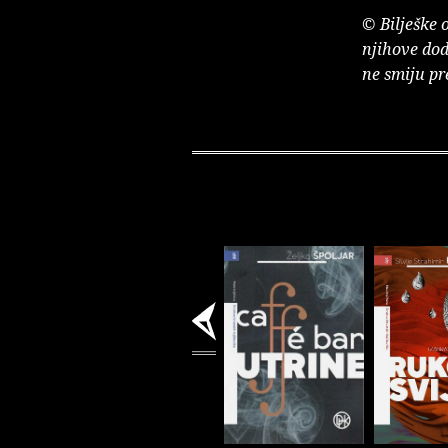
© Bilješke 
njihove dod
ne smiju pr