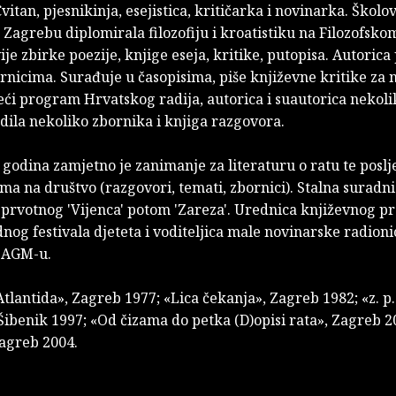
itan, pjesnikinja, esejistica, kritičarka i novinarka. Školov
 Zagrebu diplomirala filozofiju i kroatistiku na Filozofsko
ije zbirke poezije, knjige eseja, kritike, putopisa. Autorica
nicima. Surađuje u časopisima, piše književne kritike za 
eći program Hrvatskog radija, autorica i suautorica nekoli
dila nekoliko zbornika i knjiga razgovora.
 godina zamjetno je zanimanje za literaturu o ratu te poslj
ma na društvo (razgovori, temati, zbornici). Stalna suradni
 prvotnog 'Vijenca' potom 'Zareza'. Urednica književnog 
og festivala djeteta i voditeljica male novinarske radioni
 AGM-u.
Atlantida», Zagreb 1977; «Lica čekanja», Zagreb 1982; «z. p.
 Šibenik 1997; «Od čizama do petka (D)opisi rata», Zagreb 2
Zagreb 2004.