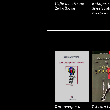
Caffe bar Utrine
Rukopis s
Željko Špoljar
Silvije Stra
Kranjčević
Rat uronjen u
Psi rata i