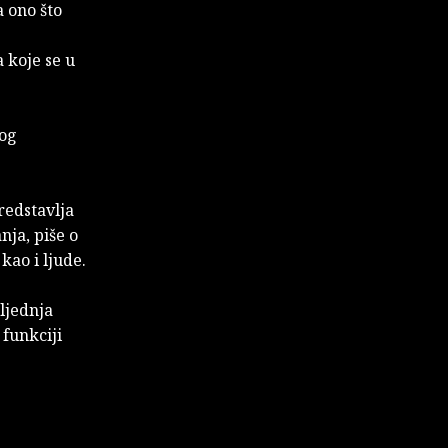
a ono što
 koje se u
gog
redstavlja
nja, piše o
kao i ljude.
ljednja
 funkciji