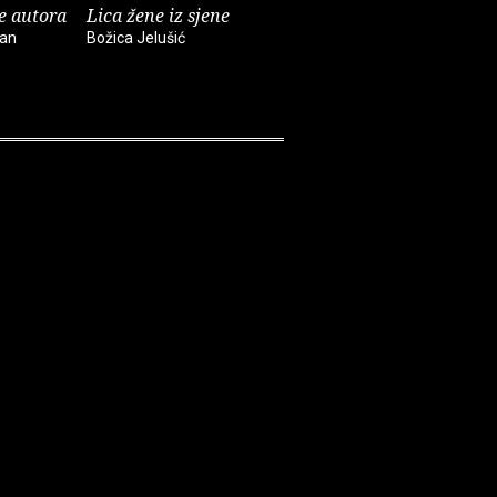
e autora
Lica žene iz sjene
Legenda o kralju
Rječnik
Arturu
nesvjestic
han
Božica Jelušić
iskustva
Ranko Matasović
Boris Perić