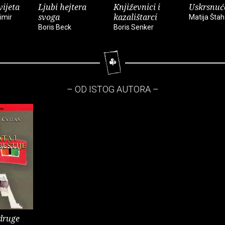
vijeta
Ljubi hejtera
Književnici i
Uskrsnuć
svoga
kazalištarci
himir
Matija Šta
Boris Beck
Boris Senker
– OD ISTOG AUTORA –
 druge