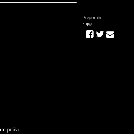
Preporuči
knjigu
sam priča