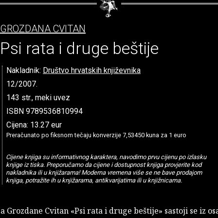
GROZDANA CVITAN
Psi rata i druge beštije
Nakladnik:
Društvo hrvatskih književnika
12/2007.
143 str., meki uvez
ISBN 9789536810994
Cijena: 13.27 eur
Preračunato po fiksnom tečaju konverzije 7,53450 kuna za 1 euro
Cijene knjiga su informativnog karaktera, navodimo prvu cijenu po izlasku
knjige iz tiska. Preporučamo da cijene i dostupnost knjiga provjerite kod
nakladnika ili u knjižarama! Moderna vremena više se ne bave prodajom
knjiga, potražite ih u knjižarama, antikvarijatima ili u knjižnicama.
a Grozdane Cvitan «Psi rata i druge beštije» sastoji se iz o