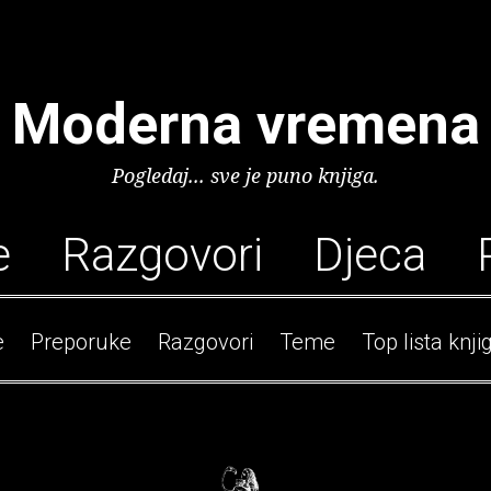
Moderna vremena
Pogledaj... sve je puno knjiga.
e
Razgovori
Djeca
e
Preporuke
Razgovori
Teme
Top lista knji