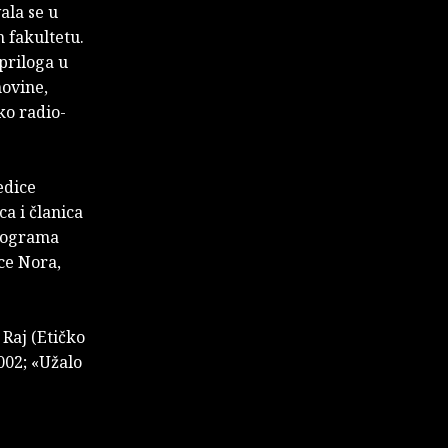
ala se u
m fakultetu.
 priloga u
novine,
ko radio-
edice
ca i članica
programa
ce Nora,
 Raj (Etičko
002; «Užalo