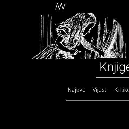
Knjig
Najave
Vijesti
Kritik