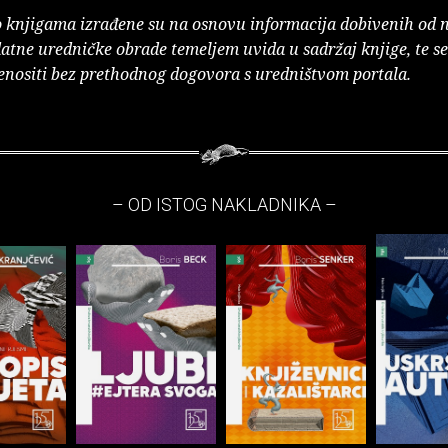
o knjigama izrađene su na osnovu informacija dobivenih od 
atne uredničke obrade temeljem uvida u sadržaj knjige, te s
enositi bez prethodnog dogovora s uredništvom portala.
– OD ISTOG NAKLADNIKA –