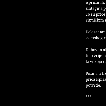
ispričanih,
sintagma po
To su prič
ritmičkim 
Dok sedam p
svjetskog r
Duhovita al
tiho vrijem
krvi koja s
Pisana u t
priča ispis
potvrde.
***