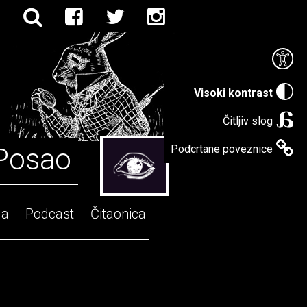
Visoki kontrast
Čitljiv slog
Posao
Podcrtane poveznice
ga
Podcast
Čitaonica