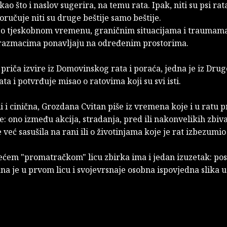
 kao što i naslov sugerira, na temu rata. Ipak, niti su psi rat
ručuje niti su druge beštije samo beštije.
e o tjeskobnom vremenu, graničnim situacijama i traumama
razmacima ponavljaju na određenim prostorima.
riča izvire iz Domovinskog rata i poraća, jedna je iz Dru
ata i potvrđuje misao o ratovima koji su svi isti.
i i cinična, Grozdana Cvitan piše iz vremena koje i u ratu p
e: ono između akcija, stradanja, pred ili nakonvelikih zbiva
e već sasušila na rani ili o životinjama koje je rat izbezumio 
rećem "promatračkom" licu zbirka ima i jedan izuzetak: pos
ana je u prvom licu i svojevrsnaje osobna ispovjedna slika u