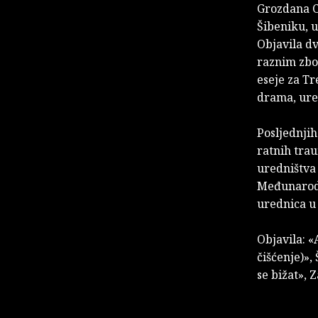
Grozdana Cv
Šibeniku, u
Objavila dv
raznim zbor
eseje za Tr
drama, ure
Posljednjih
ratnih trau
uredništva
Međunarodn
urednica u
Objavila: «
čišćenje)»,
se bižat», 