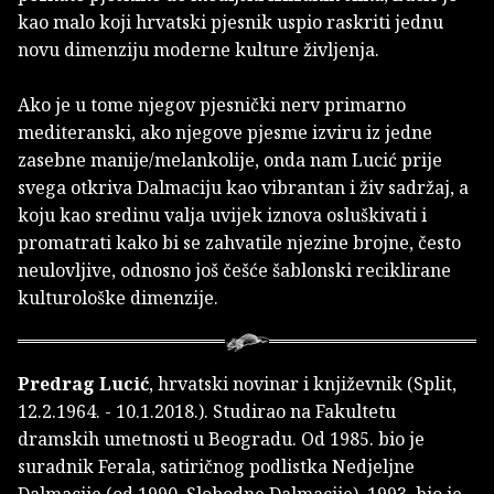
kao malo koji hrvatski pjesnik uspio raskriti jednu
novu dimenziju moderne kulture življenja.
Ako je u tome njegov pjesnički nerv primarno
mediteranski, ako njegove pjesme izviru iz jedne
zasebne manije/melankolije, onda nam Lucić prije
svega otkriva Dalmaciju kao vibrantan i živ sadržaj, a
koju kao sredinu valja uvijek iznova osluškivati i
promatrati kako bi se zahvatile njezine brojne, često
neulovljive, odnosno još češće šablonski reciklirane
kulturološke dimenzije.
Predrag Lucić
, hrvatski novinar i književnik (Split,
12.2.1964. - 10.1.2018.). Studirao na Fakultetu
dramskih umetnosti u Beogradu. Od 1985. bio je
suradnik Ferala, satiričnog podlistka Nedjeljne