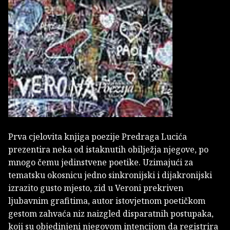
Prva cjelovita knjiga poezije Predraga Lucića
prezentira neka od istaknutih obilježja njegove, po
mnogo čemu jedinstvene poetike. Uzimajući za
tematsku okosnicu jedno sinkronijski i dijakronijski
izrazito gusto mjesto, zid u Veroni prekriven
ljubavnim grafitima, autor istovjetnom poetičkom
gestom zahvaća niz naizgled disparatnih postupaka,
koji su objedinjeni njegovom intencijom da registrira