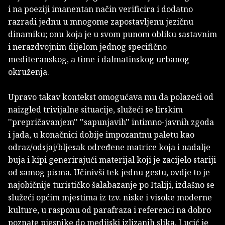
i na poeziji imanentan način verificira i dodatno
razradi jednu u mnogome zapostavljenu jezičnu
dinamiku; onu koja je u svom punom obliku sastavnim
i nerazdvojnim dijelom jednog specifično
mediteranskog, a time i dalmatinskog urbanog
okruženja.
Upravo takav kontekst omogućava mu da polazeći od
naizgled trivijalne situacije, služeći se lirskim
''prepričavanjem'' ''sapunjavih'' intimno-javnih zgoda
i jada, u konačnici dobije impozantnu paletu kao
odraz/odsjaj/bljesak određene matrice koja i nadalje
buja i kipi generirajući materijal koji je zacijelo stariji
od samog pisma. Učinivši tek jednu gestu, ovdje to je
najobičnije turističko šalabazanje po Italiji, izdašno se
služeći općim mjestima iz tzv. niske i visoke moderne
kulture, u rasponu od parafraza i referenci na dobro
poznate pjesnike do medijski izlizanih slika, Lucić je