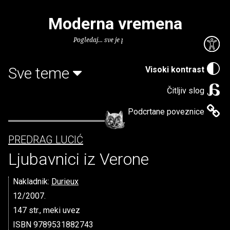
Moderna vremena
Pogledaj... sve je puno knjiga.
Sve teme
Visoki kontrast
Čitljiv slog
Podcrtane poveznice
PREDRAG LUCIĆ
Ljubavnici iz Verone
Nakladnik:
Durieux
12/2007.
147 str., meki uvez
ISBN 9789531882743