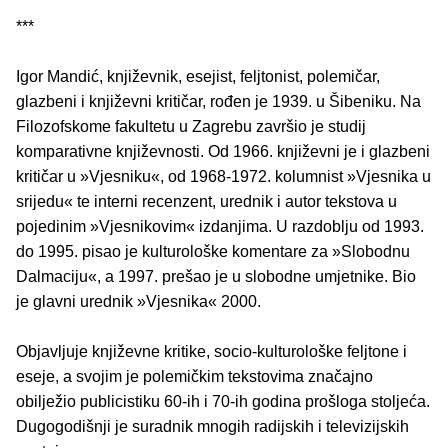
***
Igor Mandić, književnik, esejist, feljtonist, polemičar,
glazbeni i književni kritičar, rođen je 1939. u Šibeniku. Na
Filozofskome fakultetu u Zagrebu završio je studij
komparativne književnosti. Od 1966. književni je i glazbeni
kritičar u »Vjesniku«, od 1968-1972. kolumnist »Vjesnika u
srijedu« te interni recenzent, urednik i autor tekstova u
pojedinim »Vjesnikovim« izdanjima. U razdoblju od 1993.
do 1995. pisao je kulturološke komentare za »Slobodnu
Dalmaciju«, a 1997. prešao je u slobodne umjetnike. Bio
je glavni urednik »Vjesnika« 2000.
Objavljuje književne kritike, socio-kulturološke feljtone i
eseje, a svojim je polemičkim tekstovima značajno
obilježio publicistiku 60-ih i 70-ih godina prošloga stoljeća.
Dugogodišnji je suradnik mnogih radijskih i televizijskih