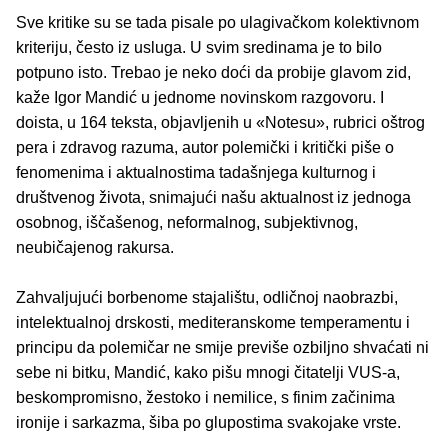
Sve kritike su se tada pisale po ulagivačkom kolektivnom
kriteriju, često iz usluga. U svim sredinama je to bilo
potpuno isto. Trebao je neko doći da probije glavom zid,
kaže Igor Mandić u jednome novinskom razgovoru. I
doista, u 164 teksta, objavljenih u «Notesu», rubrici oštrog
pera i zdravog razuma, autor polemički i kritički piše o
fenomenima i aktualnostima tadašnjega kulturnog i
društvenog života, snimajući našu aktualnost iz jednoga
osobnog, iščašenog, neformalnog, subjektivnog,
neubičajenog rakursa.
Zahvaljujući borbenome stajalištu, odličnoj naobrazbi,
intelektualnoj drskosti, mediteranskome temperamentu i
principu da polemičar ne smije previše ozbiljno shvaćati ni
sebe ni bitku, Mandić, kako pišu mnogi čitatelji VUS-a,
beskompromisno, žestoko i nemilice, s finim začinima
ironije i sarkazma, šiba po glupostima svakojake vrste.