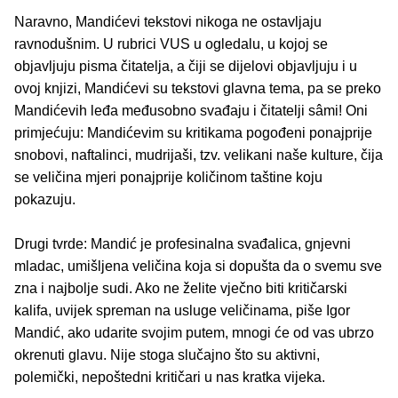
Naravno, Mandićevi tekstovi nikoga ne ostavljaju
ravnodušnim. U rubrici VUS u ogledalu, u kojoj se
objavljuju pisma čitatelja, a čiji se dijelovi objavljuju i u
ovoj knjizi, Mandićevi su tekstovi glavna tema, pa se preko
Mandićevih leđa međusobno svađaju i čitatelji sâmi! Oni
primjećuju: Mandićevim su kritikama pogođeni ponajprije
snobovi, naftalinci, mudrijaši, tzv. velikani naše kulture, čija
se veličina mjeri ponajprije količinom taštine koju
pokazuju.
Drugi tvrde: Mandić je profesinalna svađalica, gnjevni
mladac, umišljena veličina koja si dopušta da o svemu sve
zna i najbolje sudi. Ako ne želite vječno biti kritičarski
kalifa, uvijek spreman na usluge veličinama, piše Igor
Mandić, ako udarite svojim putem, mnogi će od vas ubrzo
okrenuti glavu. Nije stoga slučajno što su aktivni,
polemički, nepoštedni kritičari u nas kratka vijeka.