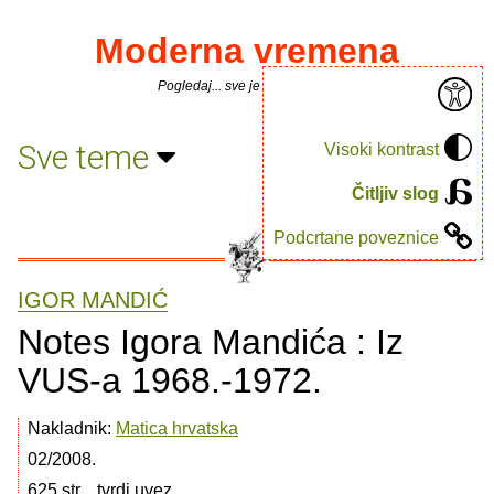
Moderna vremena
Pogledaj... sve je puno knjiga.
Sve teme
Visoki kontrast
Čitljiv slog
Podcrtane poveznice
IGOR MANDIĆ
Notes Igora Mandića : Iz
VUS-a 1968.-1972.
Nakladnik:
Matica hrvatska
02/2008.
625 str. , tvrdi uvez