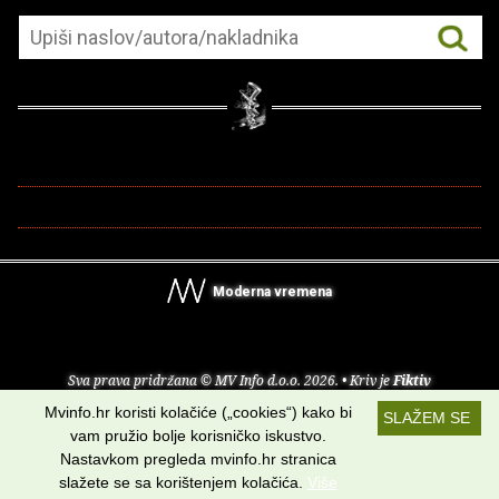
Moderna vremena
Sva prava pridržana © MV Info d.o.o. 2026. • Kriv je
Fiktiv
Mvinfo.hr koristi kolačiće („cookies“) kako bi
SLAŽEM SE
O nama
•
Pomoć
•
Uvjeti korištenja
•
RSS kanali
vam pružio bolje korisničko iskustvo.
Nastavkom pregleda mvinfo.hr stranica
Potraži nas na:
slažete se sa korištenjem kolačića.
Više