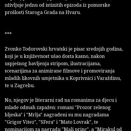
oživljuje jednu od istinitih epizoda iz pomorske
prošlosti Staroga Grada na Hvaru.
***
Zvonko Todorovski hrvatski je pisac srednjih godina,
koji je u književnost ušao dosta kasno, nakon
uspješnog bavljenja stripom, ilustracijama,
scenarijima za animirane filmove i promoviranja
mladih likovnih umjetnika u Koprivnici i Varaždinu,
te u Zagrebu.
No, njegov je literarni rad na romanima za djecu i
mlade odmah zapažen: romani "Prozor zelenog
bljeska" i "Mrlja" nagrađeni su mu nagradama
"Grigor Vitez", "SFera" i "Mato Lovrak", te
nominacijom za nagradu "Mali princ", a "Mirakul od