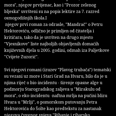
mora", njegov prvijenac, kao i "Prozor zelenog
bljeska" uvršteni su na popis lektire za 7. razred
osmogodišnjih škola.I
njegov prvi roman za odrasle, "Mandrač" o Petru
Hektoroviću, odlično je primljen od čitatelja i
kritičara, tako da je uvršten na drugo mjesto
"Vjesnikove" liste najboljih objavljenih domaćih
književnih djela u 2005. godini, odmah iza Paljetkove
"Cvijete Zuzorić".
Svi njegovi romani (izuzev "Plavog trubača") tematski
su vezani uz more i Stari Grad na Hvaru, bilo da je u
njima riječ o bio-incidentu - širenje opasne alge u
podmorju Starogradskog zaljeva u "Mirakulu od
mora", o eko-incidentu -naftna mrlja na pučini blizu
Hvara u "Mrlji", o pomorskom putovanju Petra
Hektorovića do Šolte kao predtekstu za nastanak
njegova čuvenog spjeva "Ribanje i ribarsko