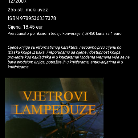
12/2007.
255 str., meki uvez
ISBN 9789536337378
Cijena: 18.45 eur
Preračunato po fiksnom tečaju konverzije 7,53450 kuna za 1 euro
Cijene knjiga su informativnog karaktera, navodimo prvu cijenu po
izlasku knjige iz tiska. Preporučamo da cijene i dostupnost knjiga
provjerite kod nakladnika ili u knjižarama! Moderna vremena više se ne
bave prodajom knjiga, potražite ih u knjižarama, antikvarijatima ili u
knjižnicama.