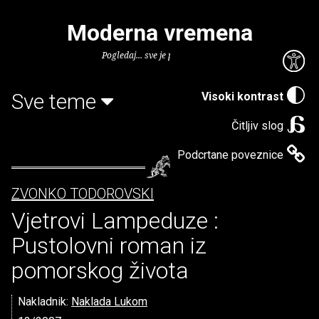
Moderna vremena
Pogledaj... sve je puno knjiga.
Sve teme
Visoki kontrast
Čitljiv slog
Podcrtane poveznice
ZVONKO TODOROVSKI
Vjetrovi Lampeduze :
Pustolovni roman iz
pomorskog života
Nakladnik:
Naklada Lukom