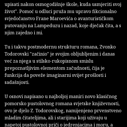
upisati nakon osmogodišnje škole, kuda usmjeriti svoj
život". Pomoć u odluci pruža mu upravo fikcionalno
svjedočanstvo Frane Maroevića o avanturističkom
putovanju na Lampeduzu i nazad, koje dječak čita, a s
njim zajedno i mi.
Tu i takvu postmodernu strukturu romana, Zvonko
Todorovski "začinio" je svojim obljubljenim i danas
već za njega u stilsko-rukopisnom smislu
prepoznatljivim elementom začudnosti, čija je
funkcija da poveže imaginarni svijet prošlosti i
sadašnjosti.
U osnovi napisano u najboljoj maniri novo klasičnog
pomorsko pustolovnog romana svjetske književnosti,
ovo je djelo Z. Todorovskog, namijenjeno prvenstveno
mladim čitateljima, ali i starijima koji uživaju u
napetoj pustolovnoj priči o jedrenjacima i moru, a