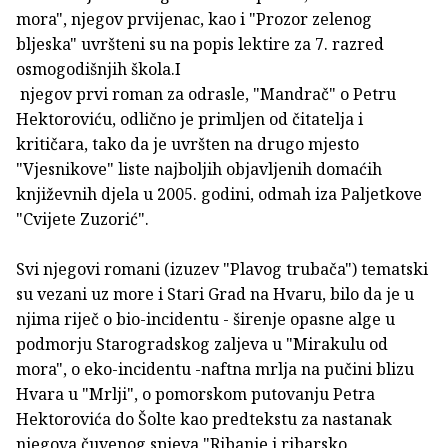
mora", njegov prvijenac, kao i "Prozor zelenog
bljeska" uvršteni su na popis lektire za 7. razred
osmogodišnjih škola.I
njegov prvi roman za odrasle, "Mandrač" o Petru
Hektoroviću, odlično je primljen od čitatelja i
kritičara, tako da je uvršten na drugo mjesto
"Vjesnikove" liste najboljih objavljenih domaćih
književnih djela u 2005. godini, odmah iza Paljetkove
"Cvijete Zuzorić".
Svi njegovi romani (izuzev "Plavog trubača") tematski
su vezani uz more i Stari Grad na Hvaru, bilo da je u
njima riječ o bio-incidentu - širenje opasne alge u
podmorju Starogradskog zaljeva u "Mirakulu od
mora", o eko-incidentu -naftna mrlja na pučini blizu
Hvara u "Mrlji", o pomorskom putovanju Petra
Hektorovića do Šolte kao predtekstu za nastanak
njegova čuvenog spjeva "Ribanje i ribarsko