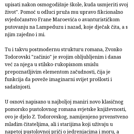
upisati nakon osmogodišnje škole, kuda usmjeriti svoj
život". Pomoć u odluci pruža mu upravo fikcionalno
svjedočanstvo Frane Maroevića o avanturističkom
putovanju na Lampeduzu i nazad, koje dječak čita, a s
njim zajedno i mi.
Tu i takvu postmodernu strukturu romana, Zvonko
Todorovski "začinio" je svojim obljubljenim i danas
već za njega u stilsko-rukopisnom smislu
prepoznatljivim elementom začudnosti, čija je
funkcija da poveže imaginarni svijet prošlosti i
sadašnjosti.
U osnovi napisano u najboljoj maniri novo klasičnog
pomorsko pustolovnog romana svjetske književnosti,
ovo je djelo Z. Todorovskog, namijenjeno prvenstveno
mladim čitateljima, ali i starijima koji uživaju u
napetoj pustolovnoj priči o jedrenjacima i moru, a