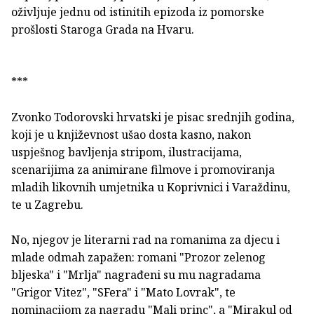
oživljuje jednu od istinitih epizoda iz pomorske
prošlosti Staroga Grada na Hvaru.
***
Zvonko Todorovski hrvatski je pisac srednjih godina,
koji je u književnost ušao dosta kasno, nakon
uspješnog bavljenja stripom, ilustracijama,
scenarijima za animirane filmove i promoviranja
mladih likovnih umjetnika u Koprivnici i Varaždinu,
te u Zagrebu.
No, njegov je literarni rad na romanima za djecu i
mlade odmah zapažen: romani "Prozor zelenog
bljeska" i "Mrlja" nagrađeni su mu nagradama
"Grigor Vitez", "SFera" i "Mato Lovrak", te
nominacijom za nagradu "Mali princ", a "Mirakul od