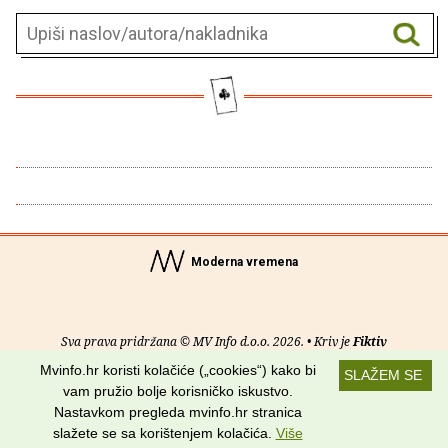
Moderna vremena
Sva prava pridržana © MV Info d.o.o. 2026. • Kriv je
Fiktiv
Mvinfo.hr koristi kolačiće („cookies“) kako bi
SLAŽEM SE
O nama
•
Pomoć
•
Uvjeti korištenja
•
RSS kanali
vam pružio bolje korisničko iskustvo.
Nastavkom pregleda mvinfo.hr stranica
Potraži nas na:
slažete se sa korištenjem kolačića.
Više