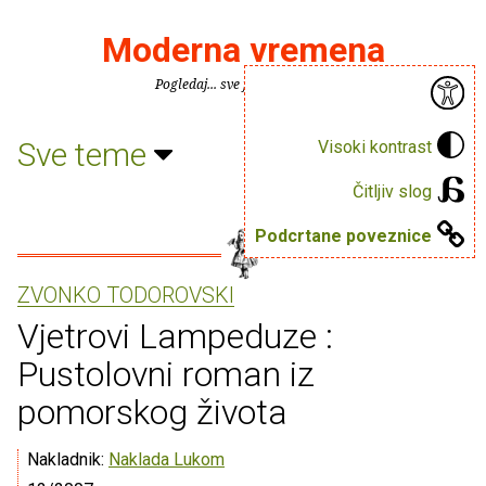
Moderna vremena
Pogledaj... sve je puno knjiga.
Sve teme
Visoki kontrast
Čitljiv slog
Podcrtane poveznice
ZVONKO TODOROVSKI
Vjetrovi Lampeduze :
Pustolovni roman iz
pomorskog života
Nakladnik:
Naklada Lukom