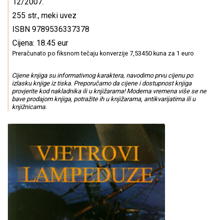
12/2007.
255 str., meki uvez
ISBN 9789536337378
Cijena: 18.45 eur
Preračunato po fiksnom tečaju konverzije 7,53450 kuna za 1 euro
Cijene knjiga su informativnog karaktera, navodimo prvu cijenu po
izlasku knjige iz tiska. Preporučamo da cijene i dostupnost knjiga
provjerite kod nakladnika ili u knjižarama! Moderna vremena više se ne
bave prodajom knjiga, potražite ih u knjižarama, antikvarijatima ili u
knjižnicama.