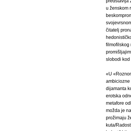
predstavlja 
u ženskom ro
beskompromis
svojevrsnom 
čitatelj pr
hedonističk
filmofilskog
promišljajim
slobodi kod 
«U «Roznom 
ambiciozne 
dijamanta ko
erotska odno
metafore od
možda je na
prožimaju že
kuta/Radosti