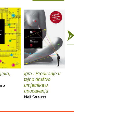
ijeka,
Igra : Prodiranje u
Stanje nacije
Čarobne g
tajno društvo
ostale šl
Tarik Kulenović
umjetnika u
are
Paul Kras
upucavanju
Neil Strauss