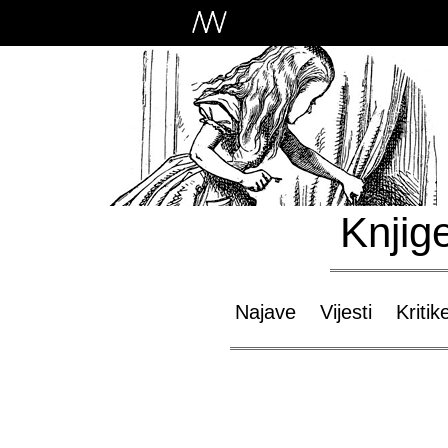
Knjig
Najave
Vijesti
Kritik