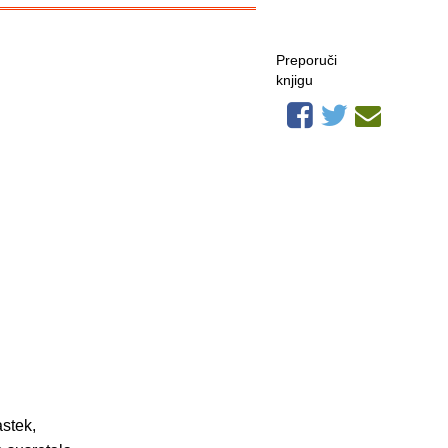
Preporuči
knjigu
stek,