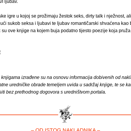
/I ljubav.
ke igre u kojoj se prožimaju žestok seks, dirty talk i nježnost, al
ući sukob seksa i ljubavi te ljubav romantičarski shvaćena kao 
c su ove knjige na kojem buja podatno tijesto poezije koja pruža
ć
o knjigama izrađene su na osnovu informacija dobivenih od nakl
atne uredničke obrade temeljem uvida u sadržaj knjige, te se ka
siti bez prethodnog dogovora s uredništvom portala.
– OD ISTOG NAKLADNIKA –