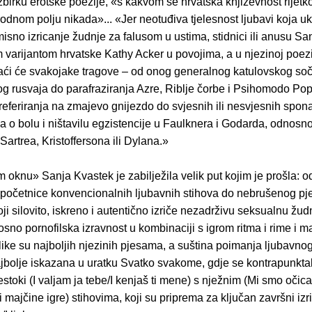
zbirku erotske poezije, «s kakvom se hrvatska književnost rijetko
dnom polju nikada»... «Jer neotuđiva tjelesnost ljubavi koja uk
no izricanje žudnje za falusom u ustima, stidnici ili anusu Sa
varijantom hrvatske Kathy Acker u povojima, a u njezinoj poeziji
onaći će svakojake tragove – od onog generalnog katulovskog so
og rusvaja do parafraziranja Azre, Riblje čorbe i Psihomodo Pop
 referiranja na zmajevo gnijezdo do svjesnih ili nesvjesnih spon
a o bolu i ništavilu egzistencije u Faulknera i Godarda, odnosno
Sartrea, Kristoffersona ili Dylana.»
oknu» Sanja Kvastek je zabilježila velik put kojim je prošla: o
početnice konvencionalnih ljubavnih stihova do nebrušenog pj
ji silovito, iskreno i autentično izriče nezadrživu seksualnu žu
sno pornofilska izravnost u kombinaciji s igrom ritma i rime i ma
like su najboljih njezinih pjesama, a suština poimanja ljubavn
jbolje iskazana u uratku Svatko svakome, gdje se kontrapunkta
stoki (I valjam ja tebe/I kenjaš ti mene) s nježnim (Mi smo očica
 majčine igre) stihovima, koji su priprema za ključan završni izr