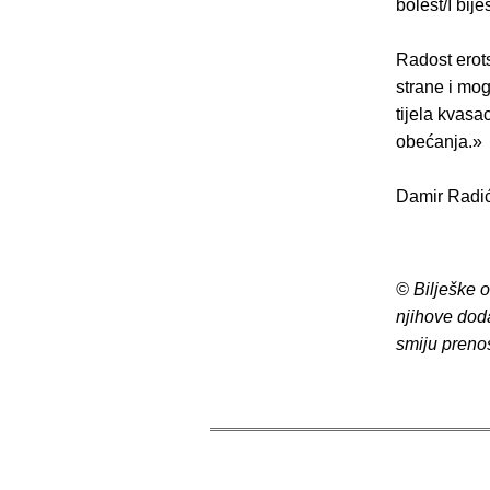
bolest/I bijes
Radost erots
strane i mog
tijela kvasa
obećanja.»
Damir Radi
© Bilješke 
njihove dod
smiju preno