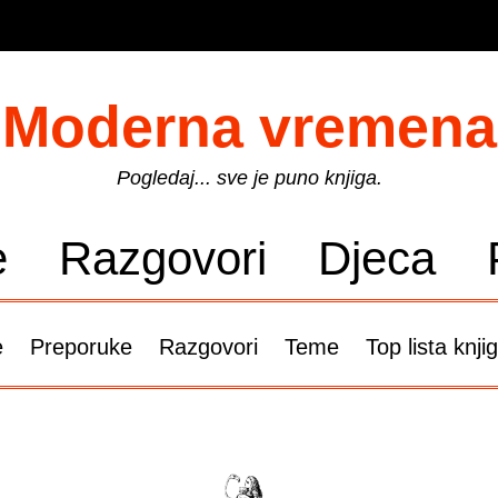
Moderna vremena
Pogledaj... sve je puno knjiga.
e
Razgovori
Djeca
e
Preporuke
Razgovori
Teme
Top lista knji