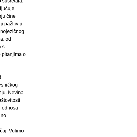
 susretala,
ljučuje
nju čine
 pažljiviji
čnojezičnog
a, od
a s
 pitanjima o
d
esničkog
dnju. Nevina
štovitosti
og odnosa
lno
ičaj: Volimo