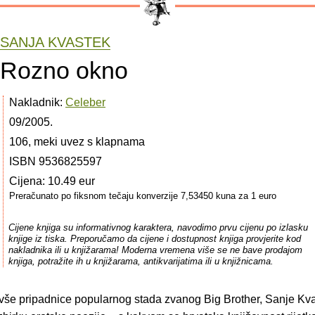
SANJA KVASTEK
Rozno okno
Nakladnik:
Celeber
09/2005.
106, meki uvez s klapnama
ISBN 9536825597
Cijena: 10.49 eur
Preračunato po fiksnom tečaju konverzije 7,53450 kuna za 1 euro
Cijene knjiga su informativnog karaktera, navodimo prvu cijenu po izlasku
knjige iz tiska. Preporučamo da cijene i dostupnost knjiga provjerite kod
nakladnika ili u knjižarama! Moderna vremena više se ne bave prodajom
knjiga, potražite ih u knjižarama, antikvarijatima ili u knjižnicama.
ivše pripadnice popularnog stada zvanog Big Brother, Sanje Kva