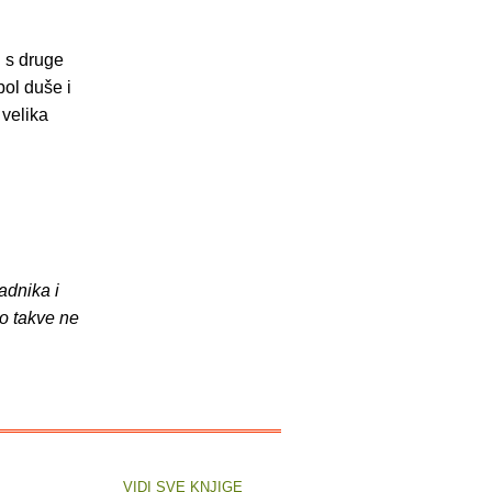
i s druge
bol duše i
 velika
adnika i
o takve ne
VIDI SVE KNJIGE