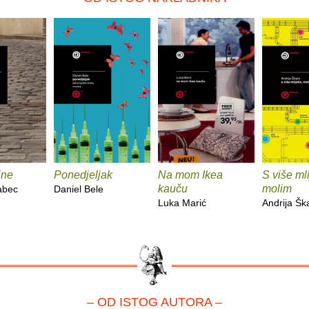
ine
Ponedjeljak
Na mom Ikea
S više ml
kauču
molim
abec
Daniel Bele
Luka Marić
Andrija Šk
– OD ISTOG AUTORA –