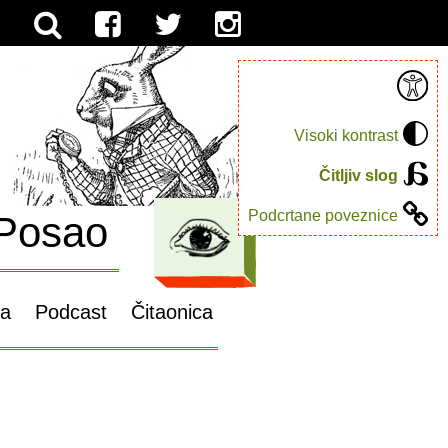
Visoki kontrast
Čitljiv slog
Podcrtane poveznice
Posao
ga
Podcast
Čitaonica