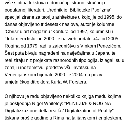
više stotina tekstova u domaćoj i stranoj stručnoj i
popularnoj literaturi. Urednik je ‘Biblioteke Psefizma'
specijalizirane za teoriju arhitekture u kojoj je od 1995. do
danas objavljeno tridesetak naslova, autor je kolumne
‘Obrisi' u art magazinu ‘Kontura' od 1997, kolumnist u
‘Jutarnjem listu' od 2000. te na web portalu a4a od 2005.
Rogina od 1979. radi u zajedništvu s Vinkom Penezićem.
Šest puta bivaju nagrađeni na natječajima u Japanu te
realiziraju niz projekata raznorodnih tipologija. Izlagali su u
zemlji i inozemstvu, predstavivši Hrvatsku na
Venecijanskom bijenalu 2000. te 2004. na poziv
umjetničkog ditrektora Kurta W. Forstera.
O njihovu je radu objavljeno nekoliko knjiga među kojima
je posljednja Nigel Whiteley: "PENEZIÆ & ROGINA
Digitalizzazione della realtà / Digitalization of Reality"
tiskana prošle godine u Rimu na talijanskom i engleskom.