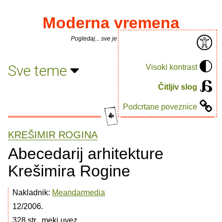
Moderna vremena
Pogledaj... sve je puno knjiga.
Sve teme
Visoki kontrast
Čitljiv slog
Podcrtane poveznice
KREŠIMIR ROGINA
Abecedarij arhitekture
Krešimira Rogine
Nakladnik:
Meandarmedia
12/2006.
328 str., meki uvez