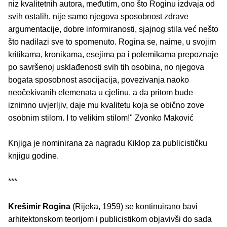
niz kvalitetnih autora, međutim, ono što Roginu izdvaja od
svih ostalih, nije samo njegova sposobnost zdrave
argumentacije, dobre informiranosti, sjajnog stila već nešto
što nadilazi sve to spomenuto. Rogina se, naime, u svojim
kritikama, kronikama, esejima pa i polemikama prepoznaje
po savršenoj usklađenosti svih tih osobina, no njegova
bogata sposobnost asocijacija, povezivanja naoko
neočekivanih elemenata u cjelinu, a da pritom bude
iznimno uvjerljiv, daje mu kvalitetu koja se obično zove
osobnim stilom. I to velikim stilom!" Zvonko Maković
Knjiga je nominirana za nagradu Kiklop za publicističku
knjigu godine.
***
Krešimir Rogina
(Rijeka, 1959) se kontinuirano bavi
arhitektonskom teorijom i publicistikom objavivši do sada