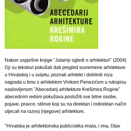
Nakon uspješne knjige "Jutarnji ogledi o arhitekturi" (2004)
čiji su tekstovi pokušali dati pregled suvremene arhitekture
u Hrvatskoj i u svijetu, poznati arhitekt i dobitnik niza
nagrada u timu s arhitektom Vinkom Penezićem u rukopisu
naslovljenom "Abecedarij arhitekture Krešimira Rogine"
abecednim redom pokušava posložiti sve bitne osobe,
pojave, pravce, stilove koji su na direktan i indirektan način
utjecali na razvoj (njegove) arhitekture.
"Hrvatska je arhitektonska publicistika imala, i ima, čitav