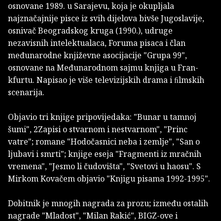
osnovane 1989. u Sarajevu, koja je okupljala
najznačajnije pisce iz svih dijelova bivše Jugoslavije,
osnivač Beogradskog kruga (1990.), udruge
nezavisnih intelektualaca, Foruma pisaca i član
međunarodne književne asocijacije "Grupa 99",
osnovane na Međunarodnom sajmu knjiga u Fran­
kfurtu. Napisao je više televizijskih drama i ﬁlmskih
scenarija.
Objavio tri knjige pripovijedaka: "Bunar u tam­noj
šumi", 2Zapisi o stvarnom i nestvarnom", "Princ
vatre"; romane "Hodočasnici neba i zemlje", "San o
ljubavi i smrti"; knjige eseja "Fragmenti iz mračnih
vremena", "Jesmo li čudovišta", "Svetovi u haosu". S
Mirkom Kovačem objavio "Knjigu pisama 1992-1995".
Dobitnik je mnogih nagrada za prozu; između ostalih
nagrade "Mladost", "Milan Rakić", BIGZ-ove i