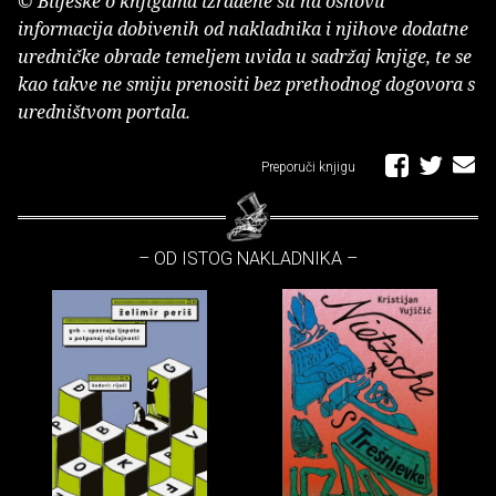
© Bilješke o knjigama izrađene su na osnovu
informacija dobivenih od nakladnika i njihove dodatne
uredničke obrade temeljem uvida u sadržaj knjige, te se
kao takve ne smiju prenositi bez prethodnog dogovora s
uredništvom portala.
Preporuči knjigu
– OD ISTOG NAKLADNIKA –