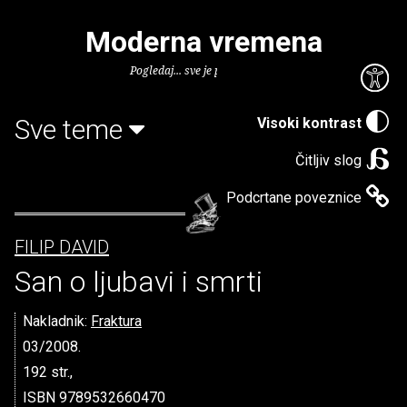
Moderna vremena
Pogledaj... sve je puno knjiga.
Sve teme
Visoki kontrast
Čitljiv slog
Podcrtane poveznice
FILIP DAVID
San o ljubavi i smrti
Nakladnik:
Fraktura
03/2008.
192 str.,
ISBN 9789532660470