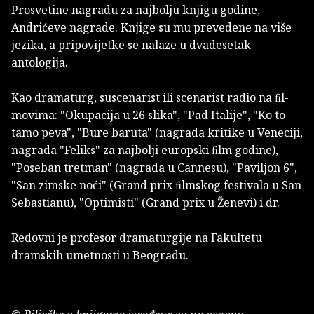
Prosvetine nagradu za najbolju knjigu godine,
Andrićeve nagrade. Knjige su mu prevedene na više
jezika, a pripovijetke se nalaze u dvadesetak
antologija.
Kao dramaturg, suscenarist ili scenarist radio na ﬁl­
movima: "Okupacija u 26 slika", "Pad Italije", "Ko to
tamo peva", "Bure baruta" (nagrada kritike u Veneciji,
nagrada "Feliks" za najbolji europski ﬁlm godine),
"Poseban tretman" (nagrada u Cannesu), "Paviljon 6",
"San zimske noći" (Grand prix ﬁlmskog festivala u San
Sebastianu), "Optimisti" (Grand prix u Ženevi) i dr.
Redovni je profesor dramaturgije na Fakultetu
dramskih umetnosti u Beogradu.