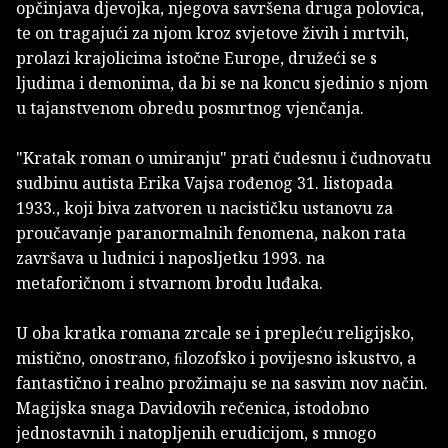
opčinjava djevojka, njegova savršena druga polovica,
te on tragajući za njom kroz svjetove živih i mrtvih,
prolazi krajolicima istočne Europe, družeći se s
ljudima i demonima, da bi se na koncu sjedinio s njom
u tajanstvenom obredu posmrtnog vjenčanja.
"Kratak roman o umiranju" prati čudesnu i čudnovatu
sudbinu autista Erika Vajsa rođenog 31. listopada
1933., koji biva zatvoren u nacističku ustanovu za
proučavanje paranormalnih fenomena, nakon rata
završava u ludnici i naposljetku 1993. na
metaforičnom i stvarnom brodu luđaka.
U oba kratka romana zrcale se i prepleću religijsko,
mistično, onostrano, ﬁlozofsko i povijesno iskustvo, a
fantastično i realno prožimaju se na sasvim nov način.
Magijska snaga Davidovih rečenica, istodobno
jednostavnih i natopljenih erudicijom, s mnogo