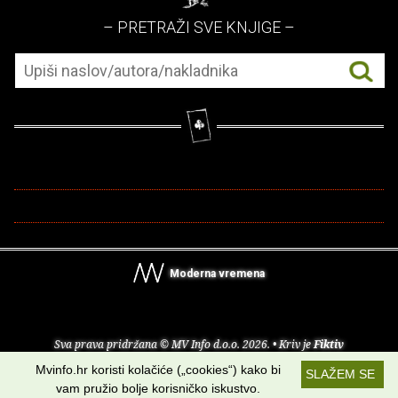
– PRETRAŽI SVE KNJIGE –
Moderna vremena
Sva prava pridržana © MV Info d.o.o. 2026. • Kriv je
Fiktiv
Mvinfo.hr koristi kolačiće („cookies“) kako bi
SLAŽEM SE
O nama
•
Pomoć
•
Uvjeti korištenja
•
RSS kanali
vam pružio bolje korisničko iskustvo.