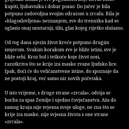
kupiti, ljubavnika i dobar posao. Do jučer je bila
potpuno zadovoljna svojim odrazom u zrcalu. Bila je
«blagoslovljena» neznanjem, sve do trenutka kad se
oglasio onaj unutarnji, tihi, glas kojeg rijetko slušamo.
Od tog dana njezin život kreće potpuno drugim
smjerom. Svakim korakom sve je bliže istini, sve je
bliže sebi. Kroz bol i teškoće koje život nosi,
razotkriva što se krije iza maske zvane ljudsko lice.
Ipak, doći će do veličanstvene istine, do spoznaje da
ne postoji kraj, već samo niz novih početaka.
U isto vrijeme, s druge strane «zrcala», odvija se
borba za spas Zemlje i ujedno čovječanstva. Aša do
samog kraja nije svjesna svoje uloge, ne zna što se
krije iza maske, nije svjesna života s one strane
«zrcala».