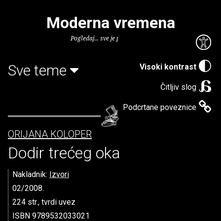
Moderna vremena
Pogledaj... sve je puno knjiga.
Sve teme
Visoki kontrast
Čitljiv slog
Podcrtane poveznice
ORIJANA KOLOPER
Dodir trećeg oka
Nakladnik:
Izvori
02/2008.
224 str., tvrdi uvez
ISBN 9789532033021