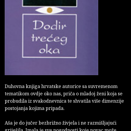
Duhovna knjiga hrvatske autorice sa suvremenom
tematikom ovdje oko nas, priča o mladoj ženi koja se
probudila iz svakodnevnica te shvatila više dimenzije
postojanja kojima pripada.
Aša je do jučer bezbrižno živjela i ne razmišljajući
griješila. Imala je sve pogodnosti koje novac može