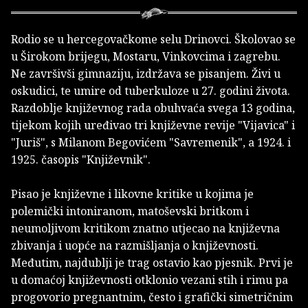
Rodio se u hercegovačkome selu Drinovci. Školovao se
u Širokom brijegu, Mostaru, Vinkovcima i zagrebu.
Ne završivši gimnaziju, izdržava se pisanjem. Živi u
oskudici, te umire od tuberkuloze u 27. godini života.
Razdoblje književnog rada obuhvaća svega 13 godina,
tijekom kojih uređivao tri književne revije "Vijavica" i
"Juriš", s Milanom Begovićem "Savremenik", a 1924. i
1925. časopis "Književnik".
Pisao je književne i likovne kritike u kojima je
polemički intoniranom, matoševski britkom i
neumoljivom kritikom znatno utjecao na književna
zbivanja i uopće na razmišljanja o književnosti.
Međutim, najdublji je trag ostavio kao pjesnik. Prvi je
u domaćoj književnosti otklonio vezani stih i rimu pa
progovorio pregnantnim, često i grafički simetričnim