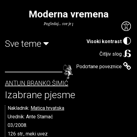
Moderna vremena
Pogledaj... sve je puno knjiga.
Sve teme
Visoki kontrast
Čitljiv slog
Podcrtane poveznice
ANTUN BRANKO ŠIMIĆ
Izabrane pjesme
Nakladnik:
Matica hrvatska
Urednik: Ante Stamać
03/2008.
126 str., meki uvez