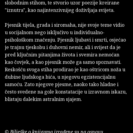
slobodnim stihom, te stvorio uzor poezije kreirane
"iznutra", kao najintenzivnijeg doživljaja svijeta.
Pjesnik tijela, grada i siromaha, nije svoje teme vidio
u socijalnom nego isključivo u individualno-
psihološkom značenju. Pjesnik ljubavi i smrti, osjećao
je trajnu tjeskobu i duhovni nemir, ali i svijest da je
pred ključnim pitanjima života i svemira nemoćan
kao čovjek, a kao pjesnik može ga samo spoznavati.
Reskošću svoga stiha prodirao je kao oštricom noža u
dubine ljudskoga bića, u njegovu egzistencijalnu
samoću. Zato njegove pjesme, naoko tako hladne i
često svedene na gole konstatacije u izravnom iskazu,
blistaju dalekim astralnim sjajem.
© Bilješke o knjigama izrađene su na osnovu