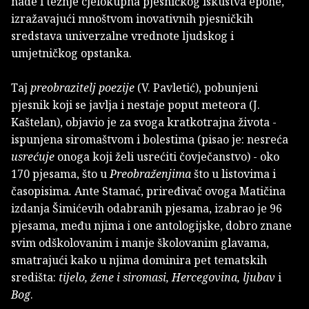
nade i težnje cjelokupna pjesničkog iskustva epohe,
izražavajući mnoštvom inovativnih pjesničkih
sredstava univerzalne vrednote ljudskog i
umjetničkog opstanka.
Taj
preobrazitelj poezije
(V. Pavletić), pobunjeni
pjesnik koji se javlja i nestaje poput meteora (J.
Kaštelan), objavio je za svoga kratkotrajna života -
ispunjena siromaštvom i bolestima (pisao je: nesreća
usrećuje
onoga koji želi usrećiti čovječanstvo) - oko
170 pjesama, što u
Preobraženjima
što u listovima i
časopisima
.
Ante Stamać, priređivač ovoga Matičina
izdanja Šimićevih odabranih pjesama, izabrao je 96
pjesama, među njima i one antologijske, dobro znane
svim odškolovanim i manje školovanim glavama,
smatrajući kako u njima dominira pet tematskih
središta:
tijelo, žene i siromasi, Hercegovina, ljubav
i
Bog
.