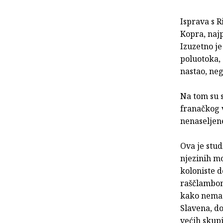
Isprava s R
Kopra, najp
Izuzetno je
poluotoka,
nastao, neg
Na tom su s
franačkog 
nenaseljene
Ova je stud
njezinih mo
koloniste d
raščlambom
kako nema 
Slavena, d
većih skup