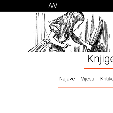
Knjig
Najave
Vijesti
Kritik