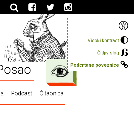
Visoki kontrast
Čitljiv slog
Posao
Podcrtane poveznice
ga
Podcast
Čitaonica