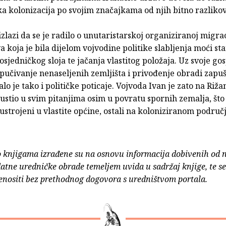
ska kolonizacija po svojim značajkama od njih bitno razlikov
izlazi da se je radilo o unutaristarskoj organiziranoj migrac
a koja je bila dijelom vojvodine politike slabljenja moći st
osjedničkog sloja te jačanja vlastitog položaja. Uz svoje g
pučivanje nenaseljenih zemljišta i privođenje obradi zapu
lo je tako i političke poticaje. Vojvoda Ivan je zato na Riž
stio u svim pitanjima osim u povratu spornih zemalja, što 
 ustrojeni u vlastite općine, ostali na koloniziranom područ
o knjigama izrađene su na osnovu informacija dobivenih od 
atne uredničke obrade temeljem uvida u sadržaj knjige, te s
enositi bez prethodnog dogovora s uredništvom portala.