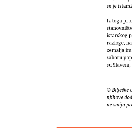
se je istar
Iz toga pro
stanovništv
istarskog p
razloge, na
zemalja ima
saboru popu
su Slaveni,
© Bilješke 
njihove dod
ne smiju pr