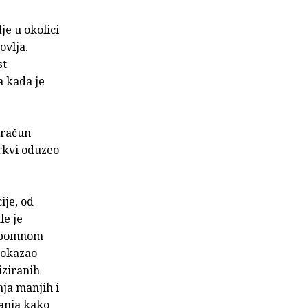
je u okolici
ovlja.
st
a kada je
 račun
rkvi oduzeo
ije, od
le je
je pomnom
dokazao
iziranih
ja manjih i
anja kako