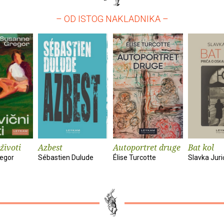
– OD ISTOG NAKLADNIKA –
životi
Azbest
Autoportret druge
Bat kol
egor
Sébastien Dulude
Élise Turcotte
Slavka Juri