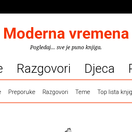
Moderna vremena
Pogledaj... sve je puno knjiga.
e
Razgovori
Djeca
e
Preporuke
Razgovori
Teme
Top lista knji