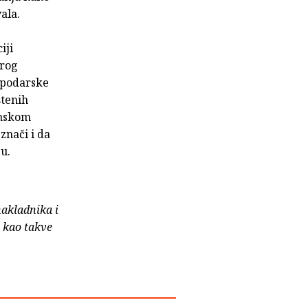
ala.
iji
arog
ospodarske
štenih
anskom
znači i da
ju.
nakladnika i
e kao takve