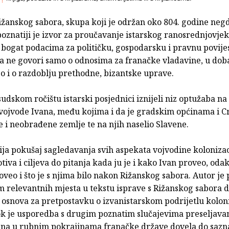
ižanskog sabora, skupa koji je održan oko 804. godine negd
oznatiji je izvor za proučavanje istarskog ranosrednjovjek
 bogat podacima za političku, gospodarsku i pravnu povije
 a ne govori samo o odnosima za franačke vladavine, u dob
o i o razdoblju prethodne, bizantske uprave.
udskom ročištu istarski posjednici iznijeli niz optužaba na
vojvode Ivana, među kojima i da je gradskim općinama i C
 i neobrađene zemlje te na njih naselio Slavene.
ija pokušaj sagledavanja svih aspekata vojvodine kolonizac
tiva i ciljeva do pitanja kada ju je i kako Ivan proveo, odak
oveo i što je s njima bilo nakon Rižanskog sabora. Autor 
 relevantnih mjesta u tekstu isprave s Rižanskog sabora 
osnova za pretpostavku o izvanistarskom podrijetlu kolon
ok je usporedba s drugim poznatim slučajevima preseljavan
ina u rubnim pokrajinama franačke države dovela do sazn