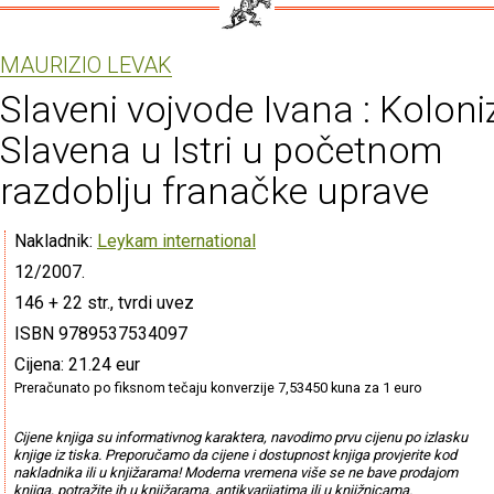
MAURIZIO LEVAK
Slaveni vojvode Ivana : Koloni
Slavena u Istri u početnom
razdoblju franačke uprave
Nakladnik:
Leykam international
12/2007.
146 + 22 str., tvrdi uvez
ISBN 9789537534097
Cijena: 21.24 eur
Preračunato po fiksnom tečaju konverzije 7,53450 kuna za 1 euro
Cijene knjiga su informativnog karaktera, navodimo prvu cijenu po izlasku
knjige iz tiska. Preporučamo da cijene i dostupnost knjiga provjerite kod
nakladnika ili u knjižarama! Moderna vremena više se ne bave prodajom
knjiga, potražite ih u knjižarama, antikvarijatima ili u knjižnicama.