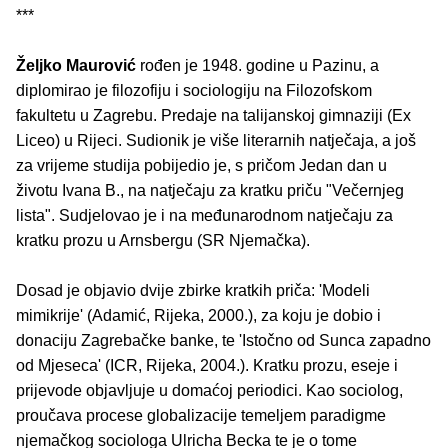
***
Željko Maurović
rođen je 1948. godine u Pazinu, a
diplomirao je filozofiju i sociologiju na Filozofskom
fakultetu u Zagrebu. Predaje na talijanskoj gimnaziji (Ex
Liceo) u Rijeci. Sudionik je više literarnih natječaja, a još
za vrijeme studija pobijedio je, s pričom Jedan dan u
životu Ivana B., na natječaju za kratku priču "Večernjeg
lista". Sudjelovao je i na međunarodnom natječaju za
kratku prozu u Arnsbergu (SR Njemačka).
Dosad je objavio dvije zbirke kratkih priča: 'Modeli
mimikrije' (Adamić, Rijeka, 2000.), za koju je dobio i
donaciju Zagrebačke banke, te 'Istočno od Sunca zapadno
od Mjeseca' (ICR, Rijeka, 2004.). Kratku prozu, eseje i
prijevode objavljuje u domaćoj periodici. Kao sociolog,
proučava procese globalizacije temeljem paradigme
njemačkog sociologa Ulricha Becka te je o tome