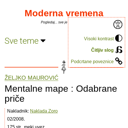
Moderna vremena
Pogledaj... sve je puno knjiga.
Sve teme
Visoki kontrast
Čitljiv slog
Podcrtane poveznice
ŽELJKO MAUROVIĆ
Mentalne mape : Odabrane
priče
Nakladnik:
Naklada Zoro
02/2008.
175 str., meki uvez