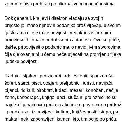
zgodnim biva prebirati po alternativnim mogućnostima.
Dok generali, kraljevi i direktori vladaju sa svojih
prijestolja, mase njihovih podanika proživljavaju u svojim
ljušturama cijele male povijesti, nedokučive inertnim
umovima tih ionako nedohvatnih autoriteta. Ove su priče,
dakle, pripovijesti o podanicima, o nevidljivim stvorovima
čija djelovanja ni u čemu neće utjecati na promjenu tijeka
ljudske povijesti.
Radnici, šljakeri, penzioneri, adolescenti, sponzoruše,
šoferi, starci, pisci, voajeri, preljubnici, turisti, navijači,
pijanci, ridikuli, birokrati, luđaci, mesari, konobari, nečije
žene, kartodrapci, knjigoljupci, slučajni prolaznici, to su
najčešći junaci ovih priča, a ako im se povremeno pridruži
i poneki uzor iz povijesti, kulture, književnosti i stripa, pa
makar i neki zaboravljeni kameni kip, tim bolje po priču.