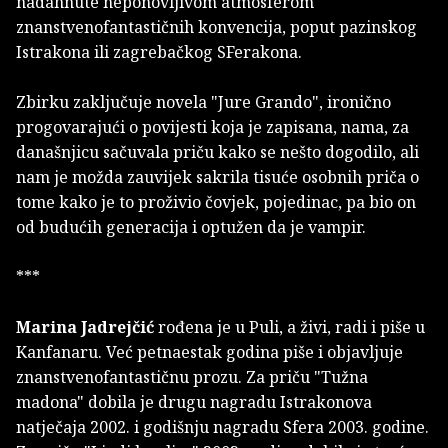
nadahnute neponovljivom atmosferom
znanstvenofantastičnih konvencija, poput pazinskog
Istrakona ili zagrebačkog SFerakona.
Zbirku zaključuje novela "Jure Grando", ironično
progovarajući o povijesti koja je zapisana, nama, za
današnjicu sačuvala priču kako se nešto dogodilo, ali
nam je možda zauvijek sakrila tisuće osobnih priča o
tome kako je to proživio čovjek, pojedinac, pa bio on
od budućih generacija i optužen da je vampir.
***
Marina Jadrejčić
rođena je u Puli, a živi, radi i piše u
Kanfanaru. Već petnaestak godina piše i objavljuje
znanstvenofantastičnu prozu. Za priču "Tužna
madona" dobila je drugu nagradu Istrakonova
natječaja 2002. i godišnju nagradu Sfera 2003. godine.