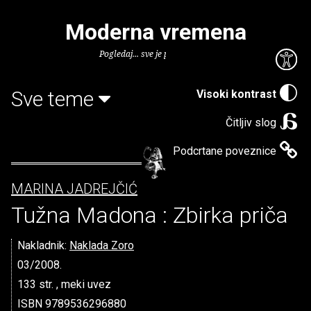
Moderna vremena
Pogledaj... sve je puno knjiga.
Sve teme
Visoki kontrast
Čitljiv slog
Podcrtane poveznice
MARINA JADREJČIĆ
Tužna Madona : Zbirka priča
Nakladnik:
Naklada Zoro
03/2008.
133 str. , meki uvez
ISBN 9789536296880