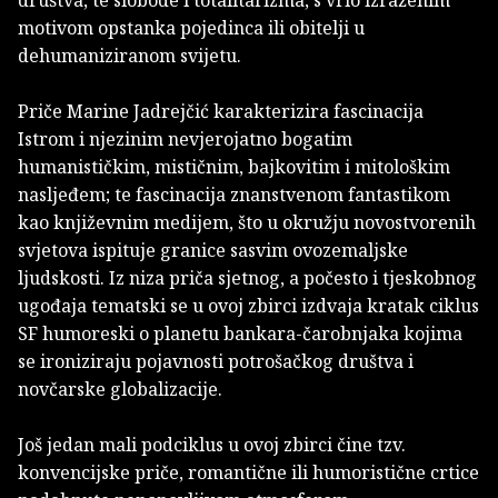
društva, te slobode i totalitarizma, s vrlo izraženim
motivom opstanka pojedinca ili obitelji u
dehumaniziranom svijetu.
Priče Marine Jadrejčić karakterizira fascinacija
Istrom i njezinim nevjerojatno bogatim
humanističkim, mističnim, bajkovitim i mitološkim
nasljeđem; te fascinacija znanstvenom fantastikom
kao književnim medijem, što u okružju novostvorenih
svjetova ispituje granice sasvim ovozemaljske
ljudskosti. Iz niza priča sjetnog, a počesto i tjeskobnog
ugođaja tematski se u ovoj zbirci izdvaja kratak ciklus
SF humoreski o planetu bankara-čarobnjaka kojima
se ironiziraju pojavnosti potrošačkog društva i
novčarske globalizacije.
Još jedan mali podciklus u ovoj zbirci čine tzv.
konvencijske priče, romantične ili humoristične crtice