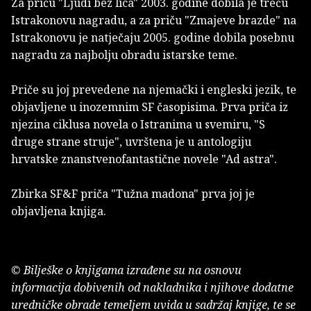
Za priču "Ljudi bez lica" 2003. godine dobila je treću
Istrakonovu nagradu, a za priču "Zmajeve brazde" na
Istrakonovu je natječaju 2005. godine dobila posebnu
nagradu za najbolju obradu istarske teme.
Priče su joj prevedene na njemački i engleski jezik, te
objavljene u inozemnim SF časopisima. Prva priča iz
njezina ciklusa novela o Istranima u svemiru, "S
druge strane struje", uvrštena je u antologiju
hrvatske znanstvenofantastične novele "Ad astra".
Zbirka SF&F priča "Tužna madona" prva joj je
objavljena knjiga.
© Bilješke o knjigama izrađene su na osnovu
informacija dobivenih od nakladnika i njihove dodatne
uredničke obrade temeljem uvida u sadržaj knjige, te se