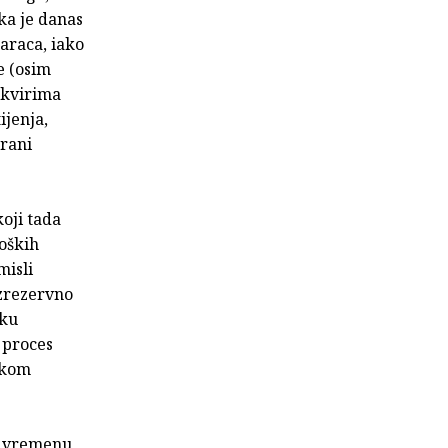
ka je danas
taraca, iako
e (osim
okvirima
ijenja,
irani
koji tada
loških
misli
ezrezervno
sku
 proces
skom
, vremenu