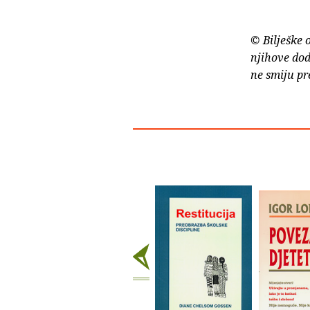
© Bilješke 
njihove dod
ne smiju pr