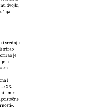
enu dvojbi,
ušnja i
u i srednju
istrirao
orirao je
 je u
sora.
ona i
ice XX.
at i mir
Jugoistočne
arnosti».