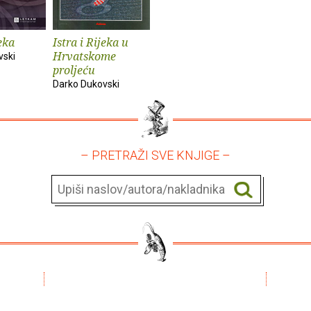
jeka
Istra i Rijeka u
Hrvatskome
vski
proljeću
Darko Dukovski
– PRETRAŽI SVE KNJIGE –