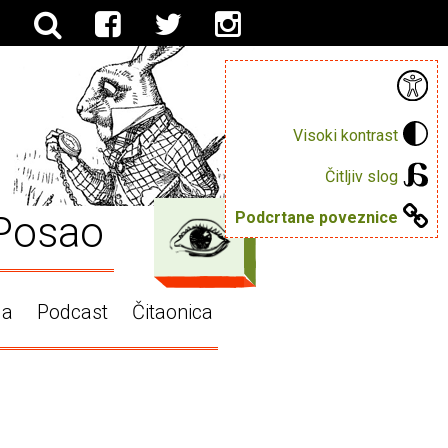
Visoki kontrast
Čitljiv slog
Posao
Podcrtane poveznice
ga
Podcast
Čitaonica