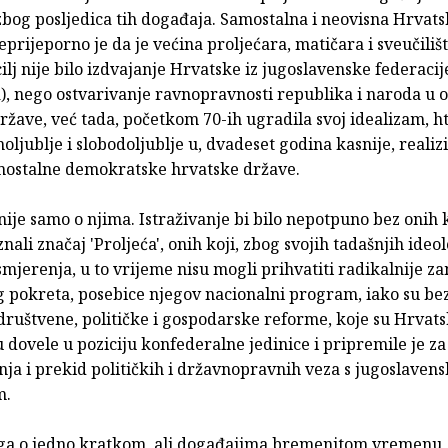
zbog posljedica tih događaja. Samostalna i neovisna Hrvats
eprijeporno je da je većina proljećara, matičara i sveučiliš
cilj nije bilo izdvajanje Hrvatske iz jugoslavenske federacij
), nego ostvarivanje ravnopravnosti republika i naroda u 
ržave, već tada, početkom 70-ih ugradila svoj idealizam, ht
oljublje i slobodoljublje u, dvadeset godina kasnije, realiz
mostalne demokratske hrvatske države.
nije samo o njima. Istraživanje bi bilo nepotpuno bez onih 
nali značaj 'Proljeća', onih koji, zbog svojih tadašnjih ideo
smjerenja, u to vrijeme nisu mogli prihvatiti radikalnije za
 pokreta, posebice njegov nacionalni program, iako su b
društvene, političke i gospodarske reforme, koje su Hrvat
 dovele u poziciju konfederalne jedinice i pripremile je za
nja i prekid političkih i državnopravnih veza s jugoslaven
m.
iga o jedno kratkom, ali događajima bremenitom vremenu