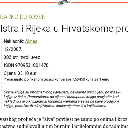
DARKO DUKOVSKI
Istra i Rijeka u Hrvatskome pr
Nakladnik:
Alinea
12/2007.
382 str., tvrdi uvez
ISBN 9789531801478
Cijena: 33.18 eur
Preračunato po fiksnom tečaju konverzije 7,53450 kuna za 1 euro
Cijene knjiga su informativnog karaktera, navodimo prvu cijenu po izlasku
knjige iz tiska. Preporučamo da cijene i dostupnost knjiga provjerite kod
nakladnika ili u knjižarama! Moderna vremena više se ne bave prodajom
knjiga, potražite ih u knjižarama, antikvarijatima ili u knjižnicama.
vatskog proljeća je "živa" povijest ne samo po onima i kroz
 pasivno sudjelovali u tim burnim i prijelomnim događajim