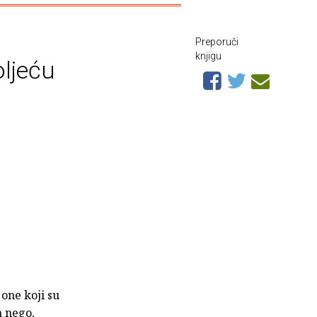
Preporuči
knjigu
oljeću
 one koji su
a nego,