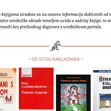
o knjigama izrađene su na osnovu informacija dobivenih od 
atne uredničke obrade temeljem uvida u sadržaj knjige, te s
enositi bez prethodnog dogovora s uredništvom portala.
– OD ISTOG NAKLADNIKA –