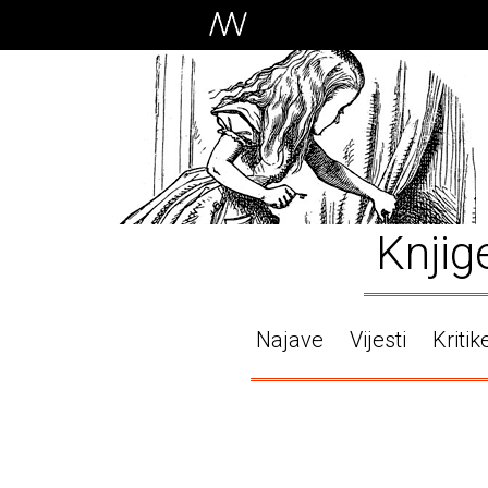
Knjig
Najave
Vijesti
Kritik