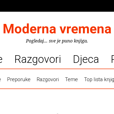
Moderna vremena
Pogledaj... sve je puno knjiga.
e
Razgovori
Djeca
e
Preporuke
Razgovori
Teme
Top lista knji