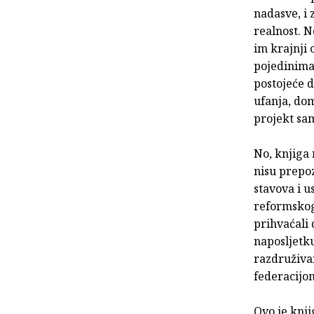
nadasve, i 
realnost. N
im krajnji 
pojedinima
postojeće d
ufanja, dom
projekt sa
No, knjiga 
nisu prepoz
stavova i u
reformskog
prihvaćali 
naposljetku
razdruživa
federacijo
Ovo je knj