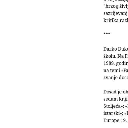
"brzog živl
sazrijevanj
kritika raz
***
Darko Dukov
školu. Na F
1989. godin
na temi «Fa
zvanje doce
Dosad je ob
sedam knjig
Stoljeća»; 
istarski»; 
Europe 19. i