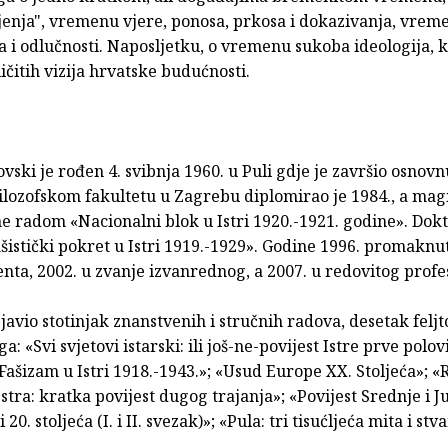
jenja", vremenu vjere, ponosa, prkosa i dokazivanja, vrem
a i odlučnosti. Naposljetku, o vremenu sukoba ideologija, k
ličitih vizija hrvatske budućnosti.
ski je rođen 4. svibnja 1960. u Puli gdje je završio osnovn
ilozofskom fakultetu u Zagrebu diplomirao je 1984., a mag
e radom «Nacionalni blok u Istri 1920.-1921. godine». Dokt
šistički pokret u Istri 1919.-1929». Godine 1996. promaknut
nta, 2002. u zvanje izvanrednog, a 2007. u redovitog profe
javio stotinjak znanstvenih i stručnih radova, desetak feljt
a: «Svi svjetovi istarski: ili još-ne-povijest Istre prve polov
«Fašizam u Istri 1918.-1943.»; «Usud Europe XX. Stoljeća»; «R
«Istra: kratka povijest dugog trajanja»; «Povijest Srednje i 
 20. stoljeća (I. i II. svezak)»; «Pula: tri tisućljeća mita i stv