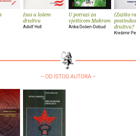
s
Isus u lošem
U potrazi za
(Za)što ra
društvu
vješticom Makrom
postindus
društvu?
Adolf Holl
Anka Došen-Dobud
Krešimir Pe
– OD ISTOG AUTORA –