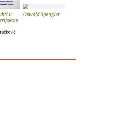
diti u
Oswald Spengler
Vrijednosti i
Oswald S
trijskom
vrijednosni
Samir Osm
sustavi
račković
Ivana Ferić