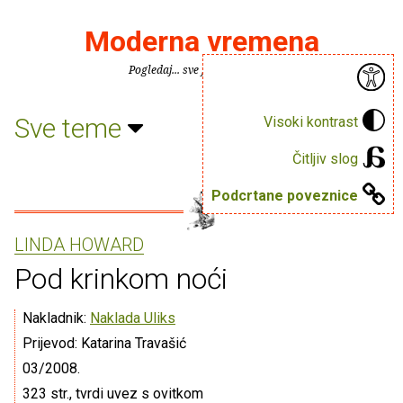
Moderna vremena
Pogledaj... sve je puno knjiga.
Sve teme
Visoki kontrast
Čitljiv slog
Podcrtane poveznice
LINDA HOWARD
Pod krinkom noći
Nakladnik:
Naklada Uliks
Prijevod: Katarina Travašić
03/2008.
323 str., tvrdi uvez s ovitkom