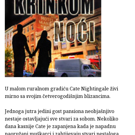
U malom ruralnom gradiću Cate Nightingale živi
mirno sa svojim četverogodišnjim blizancima.
Jednoga jutra jedini gost pansiona neobjašnjivo
nestaje ostavljajući sve stvari za sobom. Nekoliko
dana kasnije Cate je zapanjena kada je napadnu
naoružani muškarci i zahtijevaju stvari nestaloga