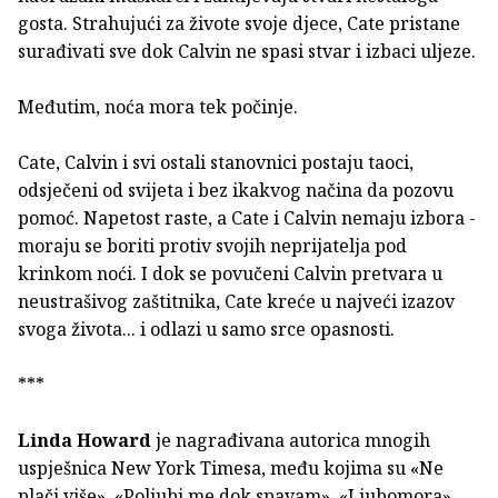
gosta. Strahujući za živote svoje djece, Cate pristane
surađivati sve dok Calvin ne spasi stvar i izbaci uljeze.
Međutim, noća mora tek počinje.
Cate, Calvin i svi ostali stanovnici postaju taoci,
odsječeni od svijeta i bez ikakvog načina da pozovu
pomoć. Napetost raste, a Cate i Calvin nemaju izbora -
moraju se boriti protiv svojih neprijatelja pod
krinkom noći. I dok se povučeni Calvin pretvara u
neustrašivog zaštitnika, Cate kreće u najveći izazov
svoga života... i odlazi u samo srce opasnosti.
***
Linda Howard
je nagrađivana autorica mnogih
uspješnica New York Timesa, među kojima su «Ne
plači više», «Poljubi me dok spavam», «Ljubomora»,