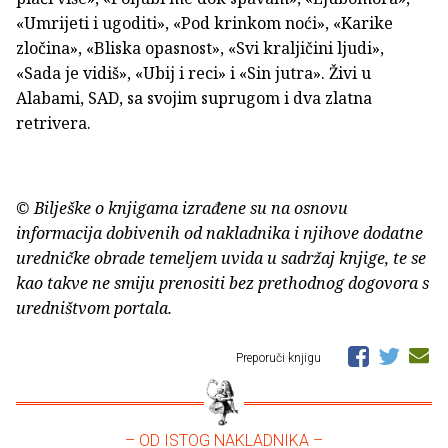
«Umrijeti i ugoditi», «Pod krinkom noći», «Karike
zločina», «Bliska opasnost», «Svi kraljičini ljudi»,
«Sada je vidiš», «Ubij i reci» i «Sin jutra». Živi u
Alabami, SAD, sa svojim suprugom i dva zlatna
retrivera.
© Bilješke o knjigama izrađene su na osnovu
informacija dobivenih od nakladnika i njihove dodatne
uredničke obrade temeljem uvida u sadržaj knjige, te se
kao takve ne smiju prenositi bez prethodnog dogovora s
uredništvom portala.
Preporuči knjigu
– OD ISTOG NAKLADNIKA –