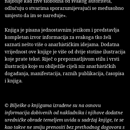
najbolje kad žive slobodna od svakog autoriteta,
odlučuju o stvarima sporazumijevajući se međusobno
umjesto da im se naređuje».
Knjiga je pisana jednostavnim jezikom i predstavlja
kompletan izvor informacija za svakoga tko želi
saznati nešto više o anarhističkim idejama. Dodatna
vrijednost ove knjige je više od dvije stotine ilustracija
koje prate tekst. Riječ o prepoznatljivom stilu i vrsti
ilustracija koje su obilježile cijeli niz anarhističkih
događanja, manifestacija, raznih publikacija, časopisa
i knjiga.
© Bilješke o knjigama izrađene su na osnovu
informacija dobivenih od nakladnika i njihove dodatne
uredničke obrade temeljem uvida u sadržaj knjige, te se
kao takve ne smiju prenositi bez prethodnog dogovora s