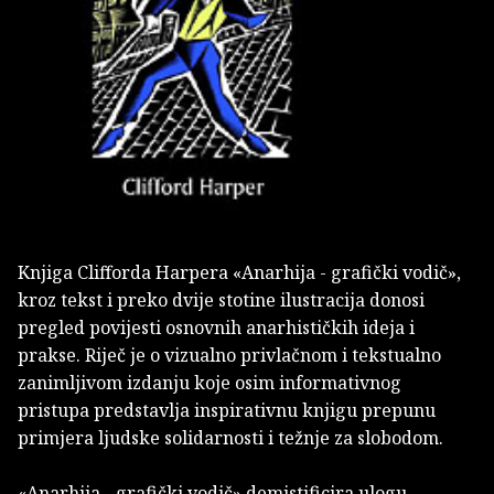
Knjiga Clifforda Harpera «Anarhija - grafički vodič»,
kroz tekst i preko dvije stotine ilustracija donosi
pregled povijesti osnovnih anarhističkih ideja i
prakse. Riječ je o vizualno privlačnom i tekstualno
zanimljivom izdanju koje osim informativnog
pristupa predstavlja inspirativnu knjigu prepunu
primjera ljudske solidarnosti i težnje za slobodom.
«Anarhija - grafički vodič» demistificira ulogu