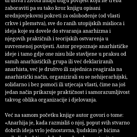
društva i života imaju dugu povijest koju ne treba
zaboraviti pa su tako kroz knjigu opisani
srednjovjekovni pokreti za oslobođenje (od vlasti
crkve i plemstva), sve do ranih utopijskih mislioca i
ideja koje su dovele do stvaranja anarhizma i
njegovih praktičnih i teorijskih ostvarenja u
suvremenoj povijesti. Autor prepoznaje anarhističke
ideje i tamo gdje one nisu bile stavljene u praksu od
samih anarhističkih grupa ili već deklariranih
anarhista, već je društvo ili zajednica reagirala na
anarhistički način, organizirali su se nehijerarhijski,
solidarno i bez pomoći ili utjecaja vlasti, čime na još
jedan način prikazuje praktičnost i samorazumljivost
takvog oblika organizacije i djelovanja.
Već na samom početku knjige autor govori o tome:
«Anarhija je, kada razmisliš o njoj, poput svih stvarno
dobrih ideja vrlo jednostavna, ljudskim je bićima