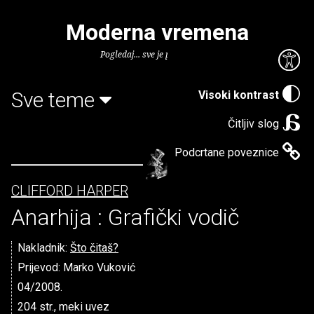
Moderna vremena
Pogledaj... sve je puno knjiga.
Sve teme
Visoki kontrast
Čitljiv slog
Podcrtane poveznice
CLIFFORD HARPER
Anarhija : Grafički vodič
Nakladnik:
Što čitaš?
Prijevod: Marko Vuković
04/2008.
204 str., meki uvez