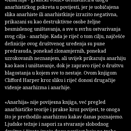
anarhističkog pokreta u povijesti, jer je uobičajena
slika anarhiste ili anarhistkinje izrazito negativna,
prikazani su kao destruktivne osobe željne
besmislenog uništavanja, a sve u svrhu ostvarivanja
svog cilja - anarhije. Kada je riječ o tom cilju, najčešće
definicije ovog društvenog uređenja su pune
predrasuda, ponekad zlonamjernih, ponekad
uzrokovanih neznanjem, ali uvijek prikazuju anarhiju
kao kaos i uništavanje, dok je zapravo riječ o društvu
blagostanja u kojem sve to nestaje. Ovom knjigom
Clifford Harper kroz sliku i riječ donosi drugačije
viđenje anarhizma i anarhije.
«Anarhija» nije povijesna knjiga, već pregled
anarhističke teorije i prakse kroz povijest, te onoga
što je prethodilo anarhizmu kakav danas poznajemo.
Ljudske težnje i napori za stvaranje slobodnog