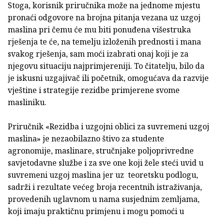
Stoga, korisnik priručnika može na jednome mjestu
pronaći odgovore na brojna pitanja vezana uz uzgoj
maslina pri čemu će mu biti ponuđena višestruka
rješenja te će, na temelju izloženih prednosti i mana
svakog rješenja, sam moći izabrati onaj koji je za
njegovu situaciju najprimjereniji. To čitatelju, bilo da
je iskusni uzgajivač ili početnik, omogućava da razvije
vještine i strategije rezidbe primjerene svome
masliniku.
Priručnik «Rezidba i uzgojni oblici za suvremeni uzgoj
maslina» je nezaobilazno štivo za studente
agronomije, maslinare, stručnjake poljoprivredne
savjetodavne službe i za sve one koji žele steći uvid u
suvremeni uzgoj maslina jer uz teoretsku podlogu,
sadrži i rezultate većeg broja recentnih istraživanja,
provedenih uglavnom u nama susjednim zemljama,
koji imaju praktičnu primjenu i mogu pomoći u