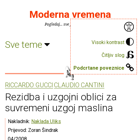
Moderna vremena
Pogledaj... sve je puno knjiga.
Sve teme
Visoki kontrast
Čitljiv slog
Podcrtane poveznice
RICCARDO GUCCI
CLAUDIO CANTINI
Rezidba i uzgojni oblici za
suvremeni uzgoj maslina
Nakladnik:
Naklada Uliks
Prijevod: Zoran Šindrak
04/2008.