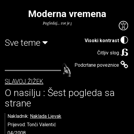
Moderna vremena
Pogledaj... sve je puno knjiga.
Sve teme
Visoki kontrast
Čitljiv slog
Podcrtane poveznice
SLAVOJ ŽIŽEK
O nasilju : Šest pogleda sa
strane
Nakladnik:
Naklada Ljevak
Prijevod: Tonči Valentić
04/2008.