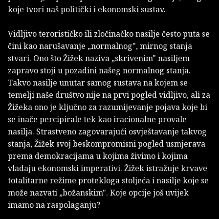
koje tvori naš politički i ekonomski sustav.
Vidljivo terorističko ili zločinačko nasilje često puta se
čini kao narušavanje „normalnog", mirnog stanja
stvari. Ono što Žižek naziva „skrivenim" nasiljem
zapravo stoji u pozadini našeg normalnog stanja.
Takvo nasilje unutar samog sustava na kojem se
temelji naše društvo nije na prvi pogled vidljivo, ali za
Žižeka ono je ključno za razumijevanje pojava koje bi
se inače percipirale tek kao iracionalne provale
nasilja. Strastveno zagovarajući osvještavanje takvog
stanja, Žižek svoj beskompromisni pogled usmjerava
prema demokracijama u kojima živimo i kojima
vladaju ekonomski imperativi. Žižek istražuje krvave
totalitarne režime protekloga stoljeća i nasilje koje se
može nazvati „božanskim". Koje opcije još uvijek
imamo na raspolaganju?