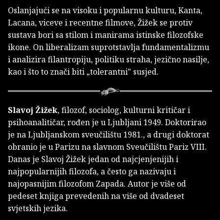
Oslanjajući se na visoku i popularnu kulturu, Kanta,
Lacana, viceve i recentne filmove, Žižek se protiv
sustava bori sa stilom i manirama istinske filozofske
ikone. On liberalizam suprotstavlja fundamentalizmu
i analizira filantropiju, politiku straha, jezično nasilje,
kao i što to znači biti „tolerantni" susjed.
Slavoj Žižek
, filozof, sociolog, kulturni kritičar i
psihoanalitičar, rođen je u Ljubljani 1949. Doktorirao
je na Ljubljanskom sveučilištu 1981., a drugi doktorat
obranio je u Parizu na slavnom Sveučilištu Pariz VIII.
Danas je Slavoj Žižek jedan od najcjenjenijih i
najpopularnijih filozofa, a često ga nazivaju i
najopasnijim filozofom Zapada. Autor je više od
pedeset knjiga prevedenih na više od dvadeset
svjetskih jezika.