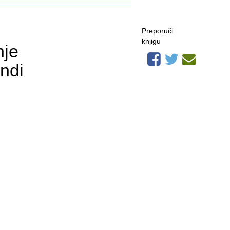
Preporuči
knjigu
nje
ndi