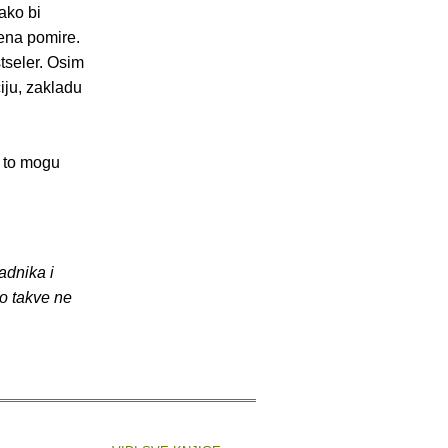
ako bi
ena pomire.
stseler. Osim
iju, zakladu
i to mogu
adnika i
o takve ne