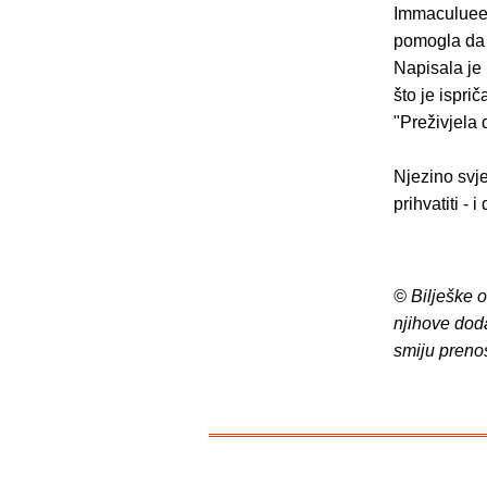
Immaculuee 
pomogla da 
Napisala je 
što je ispri
"Preživjela 
Njezino svj
prihvatiti -
© Bilješke 
njihove dod
smiju preno