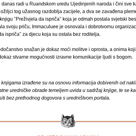
danas radi u Ruandskom uredu Ujedinjenih naroda i čini sve k
ožiljci tog užasnog razdoblja zacijele, a dva se zavađena plem
knjigu "Preživjela da ispriča" koja je odmah postala svjetski be
čala svoju priču, Immaculuee je osnovala i dobrotvornu organizac
da ispriča" za djecu koja su ostala bez roditelja.
edočanstvo snažan je dokaz moći molitve i oprosta, a onima koj
 i dokaz stvarne mogućnosti izravne komunikacije ljudi s bogom.
o knjigama izrađene su na osnovu informacija dobivenih od nakl
atne uredničke obrade temeljem uvida u sadržaj knjige, te se ka
siti bez prethodnog dogovora s uredništvom portala.