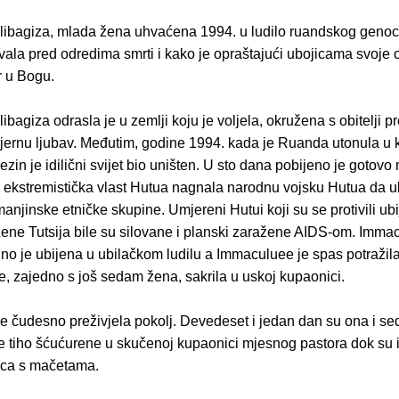
libagiza, mlada žena uhvaćena 1994. u ludilo ruandskog genoci
vala pred odredima smrti i kako je opraštajući ubojicama svoje ob
r u Bogu.
ibagiza odrasla je u zemlji koju je voljela, okružena s obitelji p
mjernu ljubav. Međutim, godine 1994. kada je Ruanda utonula u 
ezin je idilični svijet bio uništen. U sto dana pobijeno je gotovo m
 ekstremistička vlast Hutua nagnala narodnu vojsku Hutua da ub
anjinske etničke skupine. Umjereni Hutui koji su se protivili ubi
 Žene Tutsija bile su silovane i planski zaražene AIDS-om. Imma
alno je ubijena u ubilačkom ludilu a Immaculuee je spas potražila
se, zajedno s još sedam žena, sakrila u uskoj kupaonici.
e čudesno preživjela pokolj. Devedeset i jedan dan su ona i s
e tiho šćućurene u skučenoj kupaonici mjesnog pastora dok su ih
jica s mačetama.