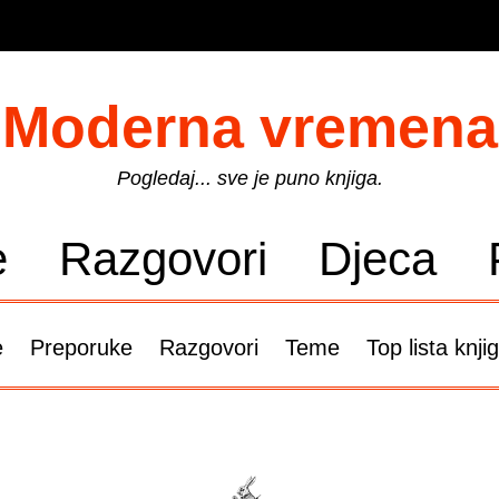
Moderna vremena
Pogledaj... sve je puno knjiga.
e
Razgovori
Djeca
e
Preporuke
Razgovori
Teme
Top lista knji