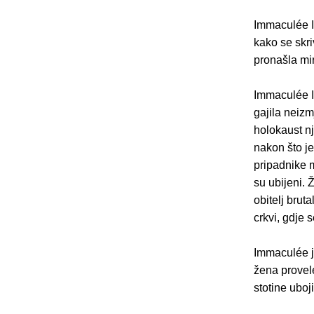
Immaculée I
kako se skri
pronašla mi
Immaculée Il
gajila neiz
holokaust nj
nakon što je
pripadnike m
su ubijeni.
obitelj brut
crkvi, gdje 
Immaculée j
žena provel
stotine ubo