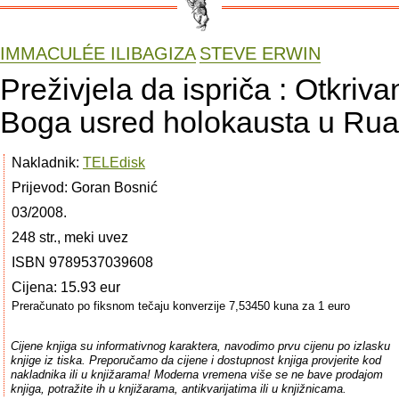
IMMACULÉE ILIBAGIZA
STEVE ERWIN
Preživjela da ispriča : Otkriva
Boga usred holokausta u Rua
Nakladnik:
TELEdisk
Prijevod: Goran Bosnić
03/2008.
248 str., meki uvez
ISBN 9789537039608
Cijena: 15.93 eur
Preračunato po fiksnom tečaju konverzije 7,53450 kuna za 1 euro
Cijene knjiga su informativnog karaktera, navodimo prvu cijenu po izlasku
knjige iz tiska. Preporučamo da cijene i dostupnost knjiga provjerite kod
nakladnika ili u knjižarama! Moderna vremena više se ne bave prodajom
knjiga, potražite ih u knjižarama, antikvarijatima ili u knjižnicama.