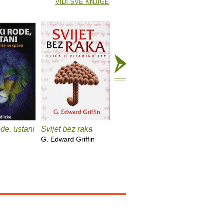
VIDI SVE KNJIGE
ode, ustani
Svijet bez raka
Sve piše u
Sretan v
novinama
svijeta
G. Edward Griffin
Krešimir Mišak
Krešimir 