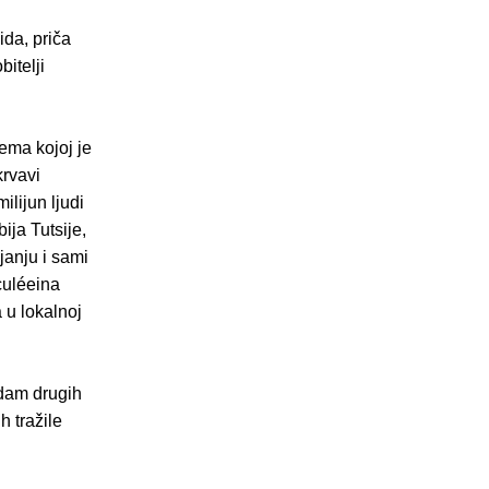
da, priča
itelji
rema kojoj je
krvavi
ilijun ljudi
ija Tutsije,
janju i sami
culéeina
 u lokalnoj
edam drugih
 tražile