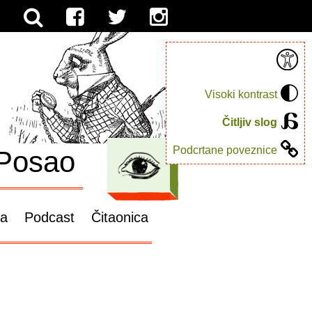
Visoki kontrast
Čitljiv slog
Podcrtane poveznice
Posao
ga
Podcast
Čitaonica