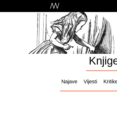
Knjig
Najave
Vijesti
Kritik