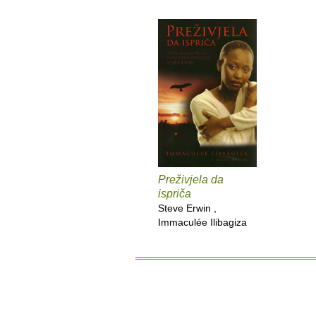
Preživjela da
ispriča
Steve Erwin ,
Immaculée Ilibagiza