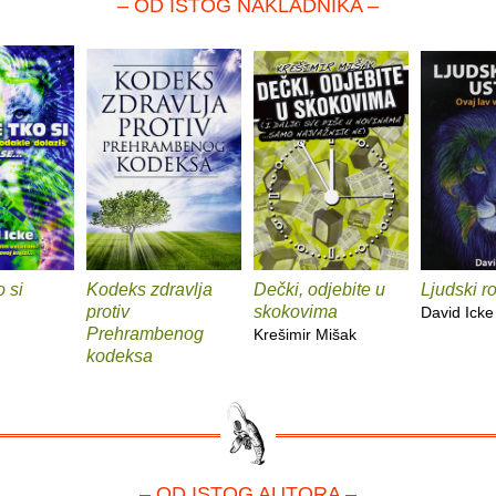
– OD ISTOG NAKLADNIKA –
o si
Kodeks zdravlja
Dečki, odjebite u
Ljudski r
protiv
skokovima
David Icke
Prehrambenog
Krešimir Mišak
kodeksa
– OD ISTOG AUTORA –