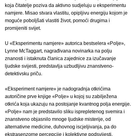
koja čitatelje poziva da aktivno sudjeluju u eksperimentu
namjere. Misao stvara vlastitu, opipljivu energiju kojom je
moguće poboljšati vlastiti život, pomoći drugima i
promijeniti svijet.
U «Eksperimentu namjere» autorica bestselera «Polje»,
Lynne McTaggart, nagrađivana novinarka na polju
znanosti i istaknuta članica zajednice za izučavanje
ljudske svijesti, predstavlja uzbudljivu znanstveno-
detektivsku priču.
«Eksperiment namjere» je nadogradnja otkrićima
autoričine prve knjige «Polje» u kojoj su zabilježena
otkrića koja ukazuju na postojanje kvantnog polja energije.
«Polje» nam je predstavilo sliku isprepletenog svemira i
znanstveno objasnilo mnoge ljudske misterije, od
alternativne medicine, duhovnog iscjeljivanja, pa do
ekstrasenzorne percepcije i kolektivne podsvijesti.