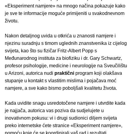
«Eksperiment namjere» na mnogo načina pokazuje kako
je sve te informacije moguće primijeniti u svakodnevnom
životu.
Nakon detaljnog uvida u otkrića u znanosti namjere i
njezinu suradnju s timom uglednih znanstvenika iz cijelog
svijeta, kao što su fizičar Fritz-Albert Popp s
Međunarodnog instituta za biofiziku i dr. Gary Schwartz,
profesor psihologije, medicine i neurologije na Sveučilištu
u Arizoni, autorica nudi
praktični
program koji olakšava
stupanje u kontakt s vlastitim mislima i pojačava moć
namjere, a sve kako bismo poboljšali kvalitetu života.
Kada uvidite snagu usredotočene namjere i utvrdite kada
je najjača, autorica vas poziva da sudjelujete u
inovativnom pokusu: vi i drugi sudionici diljem svijeta
preko internetske ćete stranice «Eksperiment namjere»,
pomoću koje će se koordinirali vaš rad i rezultati,