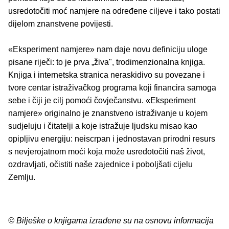
usredotočiti moć namjere na određene ciljeve i tako postati
dijelom znanstvene povijesti.
«Eksperiment namjere» nam daje novu definiciju uloge
pisane riječi: to je prva „živa", trodimenzionalna knjiga.
Knjiga i internetska stranica neraskidivo su povezane i
tvore centar istraživačkog programa koji financira samoga
sebe i čiji je cilj pomoći čovječanstvu. «Eksperiment
namjere» originalno je znanstveno istraživanje u kojem
sudjeluju i čitatelji a koje istražuje ljudsku misao kao
opipljivu energiju: neiscrpan i jednostavan prirodni resurs
s nevjerojatnom moći koja može usredotočiti naš život,
ozdravljati, očistiti naše zajednice i poboljšati cijelu
Zemlju.
© Bilješke o knjigama izrađene su na osnovu informacija