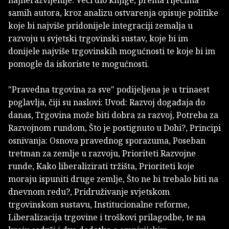
najnerazvijenije. Veći dio knjige, prema riječima
samih autora, kroz analizu ostvarenja opisuje politike
koje bi najviše pridonijele integraciji zemalja u
razvoju u svjetski trgovinski sustav, koje bi im
donijele najviše trgovinskih mogućnosti te koje bi im
pomogle da iskoriste te mogućnosti.
"Pravedna trgovina za sve" podijeljena je u trinaest
poglavlja, čiji su naslovi: Uvod: Razvoj događaja do
danas, Trgovina može biti dobra za razvoj, Potreba za
Razvojnom rundom, Što je postignuto u Dohi?, Principi
osnivanja: Osnova pravednog sporazuma, Poseban
tretman za zemlje u razvoju, Prioriteti Razvojne
runde, Kako liberalizirati tržišta, Prioriteti koje
moraju ispuniti druge zemlje, Što ne bi trebalo biti na
dnevnom redu?, Pridruživanje svjetskom
trgovinskom sustavu, Institucionalne reforme,
Liberalizacija trgovine i troškovi prilagodbe, te na