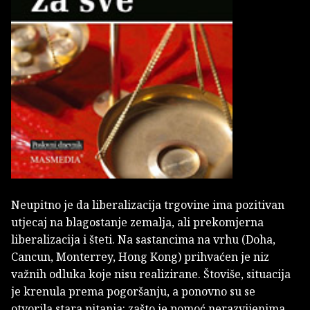
Neupitno je da liberalizacija trgovine ima pozitivan
utjecaj na blagostanje zemalja, ali prekomjerna
liberalizacija i šteti. Na sastancima na vrhu (Doha,
Cancun, Monterrey, Hong Kong) prihvaćen je niz
važnih odluka koje nisu realizirane. Štoviše, situacija
je krenula prema pogoršanju, a ponovno su se
otvorila stara pitanja: zašto je pomoć nerazvijenima