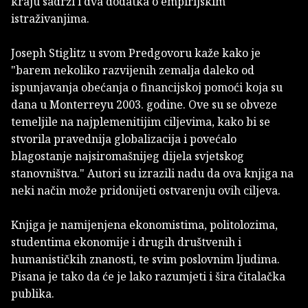
kraju sadrži i dva dodatka o empirijskim
istraživanjima.
Joseph Stiglitz u svom Predgovoru kaže kako je
"barem nekoliko razvijenih zemalja daleko od
ispunjavanja obećanja o financijskoj pomoći koja su
dana u Monterreyu 2003. godine. Ove su se obveze
temeljile na najplemenitijim ciljevima, kako bi se
stvorila pravednija globalizacija i povećalo
blagostanje najsiromašnijeg dijela svjetskog
stanovništva." Autori su izrazili nadu da ova knjiga na
neki način može pridonijeti ostvarenju ovih ciljeva.
Knjiga je namijenjena ekonomistima, politolozima,
studentima ekonomije i drugih društvenih i
humanističkih znanosti, te svim poslovnim ljudima.
Pisana je tako da će je lako razumjeti i šira čitalačka
publika.