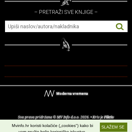
– PRETRAŽI SVE KNJIGE –
Moderna vremena
Sva prava pridržana © MV Info d.o.o. 2026. • Kriv je
Fiktiv
Mvinfo.hr koristi kolačiće („cookies“) kako bi
SLAŽEM SE
O nama
•
Pomoć
•
Uvjeti korištenja
•
RSS kanali
vam pružio bolje korisničko iskustvo.