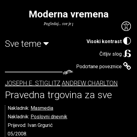
Moderna vremena
Pogledaj... sve je puno knjiga.
Sve teme
Visoki kontrast
Čitljiv slog
Podcrtane poveznice
JOSEPH E. STIGLITZ
ANDREW CHARLTON
Pravedna trgovina za sve
Nakladnik:
Masmedia
Nakladnik:
Poslovni dnevnik
Prijevod: Ivan Grgurić
05/2008.