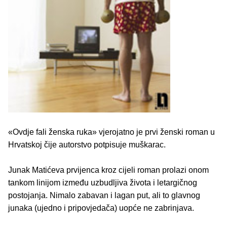
«Ovdje fali ženska ruka» vjerojatno je prvi ženski roman u
Hrvatskoj čije autorstvo potpisuje muškarac.
Junak Matićeva prvijenca kroz cijeli roman prolazi onom
tankom linijom između uzbudljiva života i letargičnog
postojanja. Nimalo zabavan i lagan put, ali to glavnog
junaka (ujedno i pripovjedača) uopće ne zabrinjava.