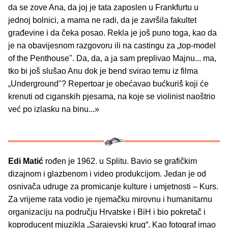
da se zove Ana, da joj je tata zaposlen u Frankfurtu u
jednoj bolnici, a mama ne radi, da je završila fakultet
građevine i da čeka posao. Rekla je još puno toga, kao da
je na obavijesnom razgovoru ili na castingu za „top-model
of the Penthouse". Da, da, a ja sam preplivao Majnu... ma,
tko bi još slušao Anu dok je bend svirao temu iz filma
„Underground"? Repertoar je obećavao bućkuriš koji će
krenuti od ciganskih pjesama, na koje se violinist naoštrio
već po izlasku na binu...»
Edi Matić
rođen je 1962. u Splitu. Bavio se grafičkim
dizajnom i glazbenom i video produkcijom. Jedan je od
osnivača udruge za promicanje kulture i umjetnosti – Kurs.
Za vrijeme rata vodio je njemačku mirovnu i humanitarnu
organizaciju na području Hrvatske i BiH i bio pokretač i
koproducent mjuzikla „Sarajevski krug“. Kao fotograf imao