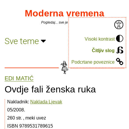
Moderna vremena
Pogledaj... sve je puno knjiga.
Sve teme
Visoki kontrast
Čitljiv slog
Podcrtane poveznice
EDI MATIĆ
Ovdje fali ženska ruka
Nakladnik:
Naklada Ljevak
05/2008.
260 str. , meki uvez
ISBN 9789531789615