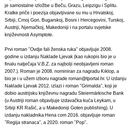
je samostalne izložbe u Beču, Grazu, Leipzigu i Splitu.
Kratke priče i poezija objavljivane su mu u Hrvatskoj,
Srbiji, Crnoj Gori, Bugarskoj, Bosni i Hercegovini, Turskoj,
Austriji, Njemačkoj, Makedoniji i na portalu svjetske
književnosti Asymptote.
Prvi roman "Ovdje fali ženska ruka" objavljuje 2008.
godine u izdanju Naklade Ljevak (kao rukopis bio je u
finalu natječaja V.B.Z. za najbolji neobjavljeni roman
2007.). Roman je 2008. nominiran za nagradu Kiklop, a
bio je i u užem izboru nagrade roman@tportal.hr. U izdanju
Naklade Ljevak 2012. izlazi i roman "Grimalda", koji je
dobio austrijsku književnu nagradu Steiermärkische Bank
(u Austriji roman objavljuje izdavačka kuća Leykam, u
Srbiji KR Rašić, a u Makedoniji Goten publishing). U
izdanju nakladnika Hena com 2016. objavljuje roman
"Regija stranaca", a 2020. roman "Pop".