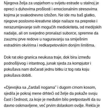
Njegova želja za uspjehom u svijetu estrade u stalnoj je
opreci s duhovima prošlosti i emocionalnim stresovima
kojima je svakodnevno izložen. Ne ide mu baš glatko,
njegove poslovno-kreativne ideje nailaze na prepreke i
nerazumijevanje svih mogućih mediokriteta, od medijskih
nadalje, ali on svejedno pronalazi suborce, spremne da
zauzmu prve redove u naguravanju sa smiješnim
estradnim okvirima i redkarpetovskim donjim limitima.
Dok rat oko granica neukusa traje, dok bira između
podnošljivog i iritantnog, junak sjeda za kompjutor i
pokušava nam dočarati jednu bitku iz tog rata koju
pokušava dobiti.
«Djevojka sa „čardaš nogama" i dugom crnom kosom,
sjedila je pokraj mene drhteći od želje da pokaže svoju
čast i čednost, za koje je međutim bilo pretpostaviti da su
davno oskrnavljene, već prvim dolaskom ovdje. Rekla je