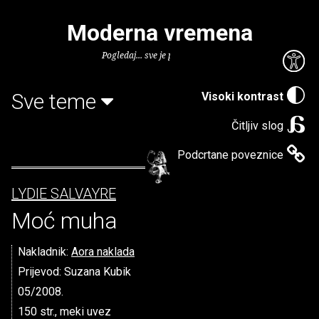
Moderna vremena
Pogledaj... sve je puno knjiga.
Sve teme
Visoki kontrast
Čitljiv slog
Podcrtane poveznice
LYDIE SALVAYRE
Moć muha
Nakladnik:
Aora naklada
Prijevod: Suzana Kubik
05/2008.
150 str., meki uvez