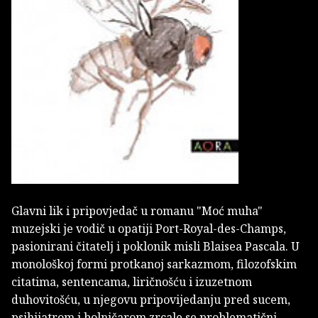
Glavni lik i pripovjedač u romanu "Moć muha"
muzejski je vodič u opatiji Port-Royal-des-Champs,
pasionirani čitatelj i poklonik misli Blaisea Pascala. U
monološkoj formi protkanoj sarkazmom, filozofskim
citatima, sentencama, liričnošću i izuzetnom
duhovitošću, u njegovu pripovijedanju pred sucem,
psihijatrom i bolničarom zrcale se problematični