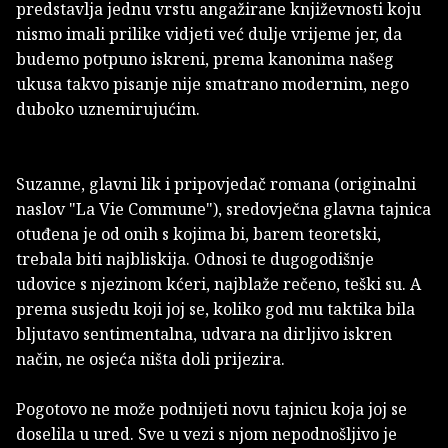
predstavlja jednu vrstu angažirane književnosti koju
nismo imali prilike vidjeti već dulje vrijeme jer, da
budemo potpuno iskreni, prema kanonima našeg
ukusa takvo pisanje nije smatrano modernim, nego
duboko uznemirujućim.
Suzanne, glavni lik i pripovjedač romana (originalni
naslov "La Vie Commune"), sredovječna glavna tajnica
otuđena je od onih s kojima bi, barem teoretski,
trebala biti najbliskija. Odnosi te dugogodišnje
udovice s njezinom kćeri, najblaže rečeno, teški su. A
prema susjedu koji joj se, koliko god mu taktika bila
bljutavo sentimentalna, udvara na dirljivo iskren
način, ne osjeća ništa doli prijezira.
Pogotovo ne može podnijeti novu tajnicu koja joj se
doselila u ured. Sve u vezi s njom nepodnošljivo je