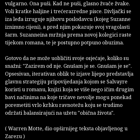
vulgarno. Ona puši. Kad ne puši, glasno žvače žvake.
Voli kratke haljine i trećerazredne pisce. Divljački se
iza leđa izruguje njihovu poslodavcu (kojeg Suzanne
iznimno cijeni), a pred njim pokazuje svoj vragolasti
šarm. Suzanneina mržnja prema novoj kolegici raste
tijekom romana, te je postupno potpuno obuzima.
Gotovo da ne može uobličiti svoje osjećaje, koliko su
snažni: "Zazirem od nje. Gnušam je se. Gnušam je se".
Opsesivan, iterativan oblik te izjave lijepo predstavlja
glavnu strategiju pripovijedanja kojom se Salvayre
koristi u romanu, knjizi koja se više nego ičim drugim
bavi načinima na koje tričave nevolje mogu ponekad
poremetiti vrlo krhku ravnotežu koju se trudimo
održati balansirajući na užetu "obična života".
( Warren Motte, dio opširnijeg teksta objavljenog u
Zarezu
)