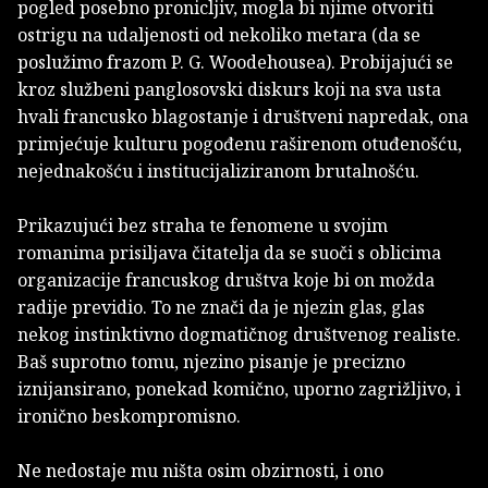
pogled posebno pronicljiv, mogla bi njime otvoriti
ostrigu na udaljenosti od nekoliko metara (da se
poslužimo frazom P. G. Woodehousea). Probijajući se
kroz službeni panglosovski diskurs koji na sva usta
hvali francusko blagostanje i društveni napredak, ona
primjećuje kulturu pogođenu raširenom otuđenošću,
nejednakošću i institucijaliziranom brutalnošću.
Prikazujući bez straha te fenomene u svojim
romanima prisiljava čitatelja da se suoči s oblicima
organizacije francuskog društva koje bi on možda
radije previdio. To ne znači da je njezin glas, glas
nekog instinktivno dogmatičnog društvenog realiste.
Baš suprotno tomu, njezino pisanje je precizno
iznijansirano, ponekad komično, uporno zagrižljivo, i
ironično beskompromisno.
Ne nedostaje mu ništa osim obzirnosti, i ono