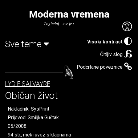
Moderna vremena
Pogledaj... sve je puno knjiga.
Sve teme
Visoki kontrast
Čitljiv slog
Podcrtane poveznice
LYDIE SALVAYRE
Običan život
Nakladnik:
SysPrint
Prijevod: Smiljka Guštak
05/2008.
94 str., meki uvez s klapnama