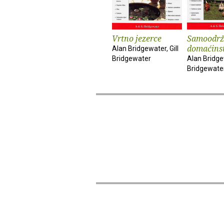
Vrtno jezerce
Samoodrž
domaćins
Alan Bridgewater, Gill
Bridgewater
Alan Bridgew
Bridgewate