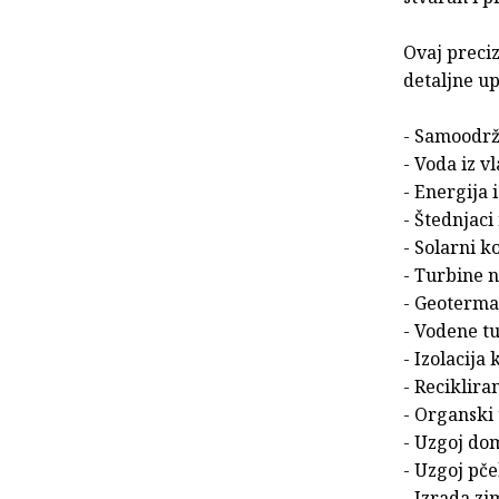
Ovaj preci
detaljne upu
- Samoodrž
- Voda iz v
- Energija i
- Štednjaci
- Solarni k
- Turbine n
- Geoterma
- Vodene t
- Izolacija
- Reciklira
- Organski
- Uzgoj dom
- Uzgoj pče
- Izrada zi