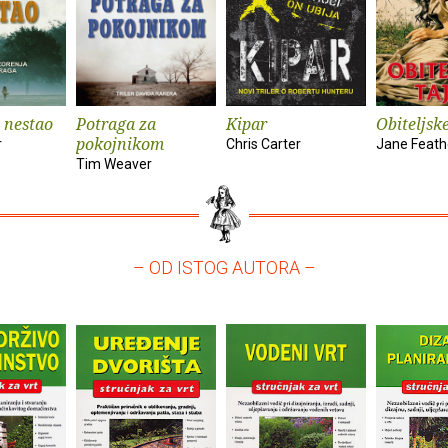
 nestao
Potraga za
Kipar
Obiteljsk
pokojnikom
r
Chris Carter
Jane Feath
Tim Weaver
– OD ISTOG AUTORA –