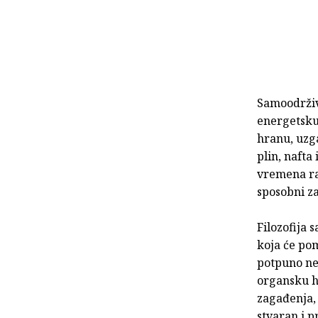
Samoodrživo
energetsku
hranu, uzga
plin, nafta
vremena ra
sposobni z
Filozofija 
koja će po
potpuno neo
organsku hr
zagađenja,
stvaran i p