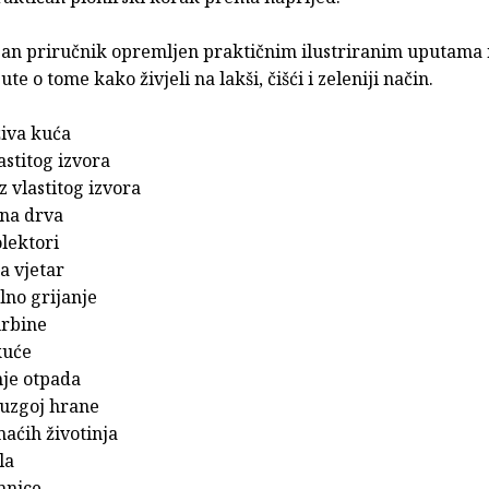
zan priručnik opremljen praktičnim ilustriranim uputama
te o tome kako živjeli na lakši, čišći i zeleniji način.
iva kuća
lastitog izvora
z vlastitog izvora
 na drva
olektori
a vjetar
lno grijanje
urbine
 kuće
nje otpada
 uzgoj hrane
aćih životinja
la
mnice