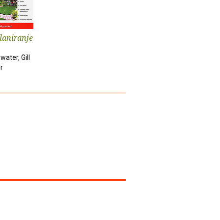
planiranje
water, Gill
r