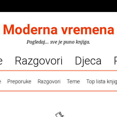
Moderna vremena
Pogledaj... sve je puno knjiga.
e
Razgovori
Djeca
e
Preporuke
Razgovori
Teme
Top lista knji