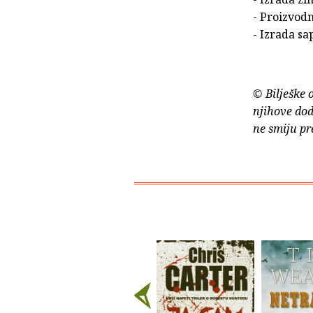
- Proizvodn
- Izrada sa
© Bilješke 
njihove dod
ne smiju pr