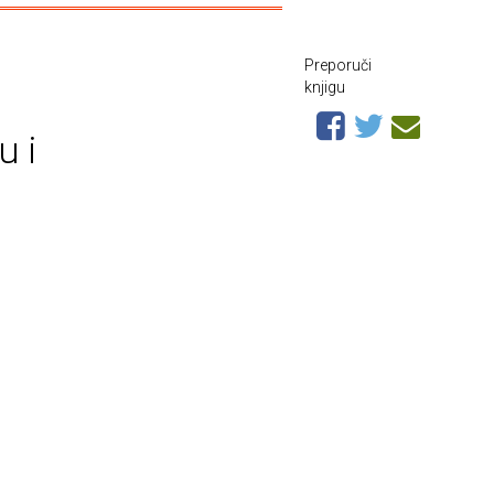
Preporuči
knjigu
u i