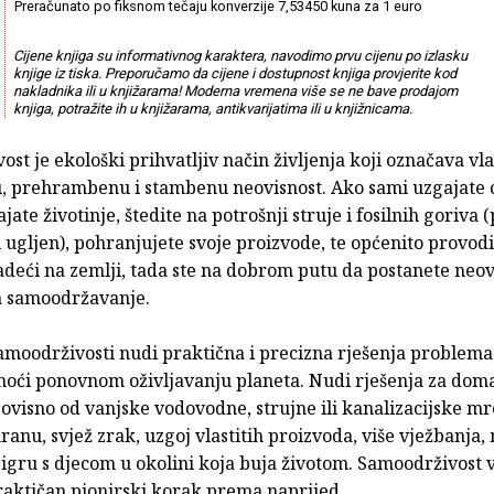
Preračunato po fiksnom tečaju konverzije 7,53450 kuna za 1 euro
Cijene knjiga su informativnog karaktera, navodimo prvu cijenu po izlasku
knjige iz tiska. Preporučamo da cijene i dostupnost knjiga provjerite kod
nakladnika ili u knjižarama! Moderna vremena više se ne bave prodajom
knjiga, potražite ih u knjižarama, antikvarijatima ili u knjižnicama.
st je ekološki prihvatljiv način življenja koji označava vla
, prehrambenu i stambenu neovisnost. Ako sami uzgajate
jate životinje, štedite na potrošnji struje i fosilnih goriva 
 i ugljen), pohranjujete svoje proizvode, te općenito provod
deći na zemlji, tada ste na dobrom putu da postanete neovi
a samoodržavanje.
samoodrživosti nudi praktična i precizna rješenja problema 
moći ponovnom oživljavanju planeta. Nudi rješenja za dom
visno od vanjske vodovodne, strujne ili kanalizacijske mre
anu, svjež zrak, uzgoj vlastitih proizvoda, više vježbanja,
 igru s djecom u okolini koja buja životom. Samoodrživost
raktičan pionirski korak prema naprijed.