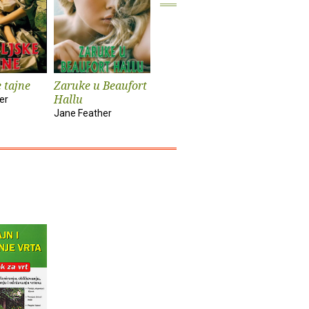
e tajne
Zaruke u Beaufort
Nabujak
Sveci
Hallu
er
Asli Perker
Eduardo P
Jane Feather