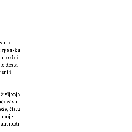
stitu
 organsku
(prirodni
ite dosta
sni i
življenja
aćinstvo
že, čistu
 manje
 vam nudi