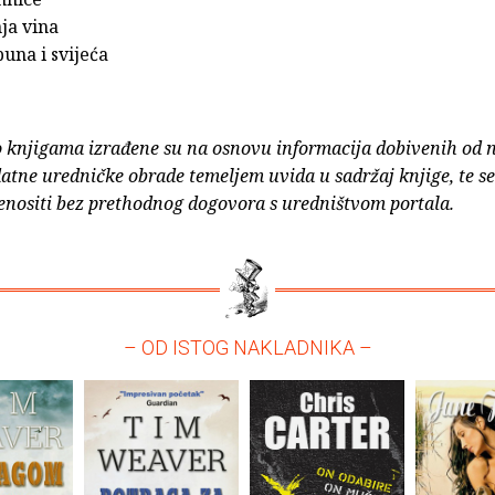
ja vina
puna i svijeća
o knjigama izrađene su na osnovu informacija dobivenih od 
atne uredničke obrade temeljem uvida u sadržaj knjige, te s
enositi bez prethodnog dogovora s uredništvom portala.
– OD ISTOG NAKLADNIKA –