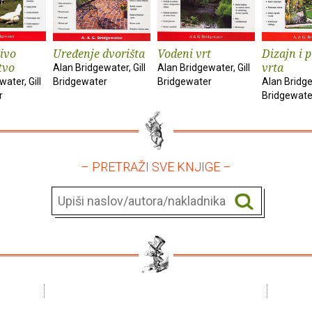
ivo
Uređenje dvorišta
Vodeni vrt
Dizajn i 
tvo
vrta
Alan Bridgewater, Gill
Alan Bridgewater, Gill
ater, Gill
Bridgewater
Bridgewater
Alan Bridge
r
Bridgewate
– PRETRAŽI SVE KNJIGE –