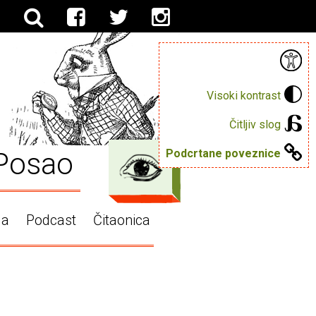
Visoki kontrast
Čitljiv slog
Posao
Podcrtane poveznice
ga
Podcast
Čitaonica