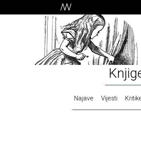
Knjig
Najave
Vijesti
Kritik