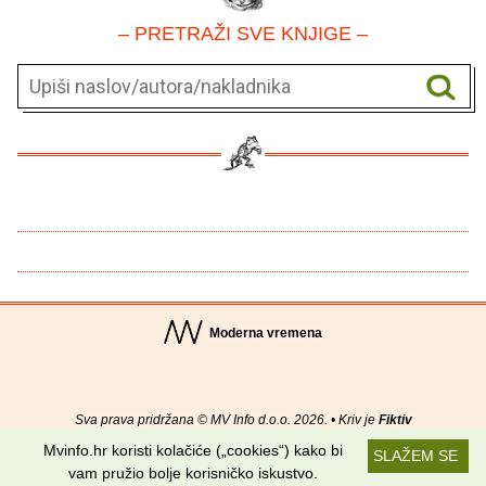
– PRETRAŽI SVE KNJIGE –
Moderna vremena
Sva prava pridržana © MV Info d.o.o. 2026. • Kriv je
Fiktiv
Mvinfo.hr koristi kolačiće („cookies“) kako bi
SLAŽEM SE
O nama
•
Pomoć
•
Uvjeti korištenja
•
RSS kanali
vam pružio bolje korisničko iskustvo.