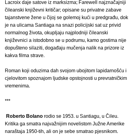
Lacroix daje satove iz marksizma; Farewell najznačajniji
čileanski književni kritičar; opisane su privatne zabave
tajanstvene žene u čijoj se golemoj kući u predgrađu, dok
je na ulicama Santiaga na snazi policijski sat uz privid
normalnog života, okupljaju najplodniji čileanski
književnici a istodobno se u podrumu, kamo gostima nije
dopušteno silaziti, događaju mučenja nalik na prizore iz
kakva filma strave.
Roman koji oduzima dah svojom ubojitom lapidarnošću i
cjelovitom spoznajom ljudske opstojnosti u prevratničkim
vremenima.
***
Roberto Bolano
rodio se 1953. u Santiagu, u Čileu.
Kritika ga smatra najvažnijim novelistom Južne Amerike
naraštaja 1950-tih, ali on je sebe smatrao pjesnikom.