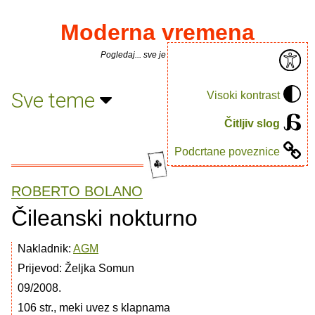
Moderna vremena
Pogledaj... sve je puno knjiga.
Sve teme
Visoki kontrast
Čitljiv slog
Podcrtane poveznice
ROBERTO BOLANO
Čileanski nokturno
Nakladnik:
AGM
Prijevod: Željka Somun
09/2008.
106 str., meki uvez s klapnama