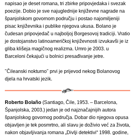
napisao je deset romana, tri zbirke pripovjedaka i svezak
poezije. Dobio je sve najuglednije književne nagrade na
španjolskom govornom području i postao najomiljeniji
pisac književnika i publike njegova ukusa. Bolano je
čudesan pripovjedač u najboljoj Borgesovoj tradiciji. Vratio
je dostojanstvo latinoameričkoj književnosti izvukavši je iz
gliba klišeja magičnog realizma. Umro je 2003. u
Barceloni čekajući u bolnici presađivanje jetre.
"Čileanski nokturno" prvi je prijevod nekog Bolanovog
djela na hrvatski jezik.
Roberto Bolaño
(Santiago, Čile, 1953. – Barcelona,
Španjolska, 2003.) jedan je od najznačajnijih autora
španjolskog govornog područja. Dobar dio njegova opusa
objavljen je tek posmrtno, ali slavu je doživio već za života,
nakon objavljivanja romana „Divlji detektivi“ 1998. godine,