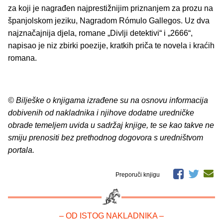
za koji je nagrađen najprestižnijim priznanjem za prozu na
španjolskom jeziku, Nagradom Rómulo Gallegos. Uz dva
najznačajnija djela, romane „Divlji detektivi“ i „2666“,
napisao je niz zbirki poezije, kratkih priča te novela i kraćih
romana.
© Bilješke o knjigama izrađene su na osnovu informacija
dobivenih od nakladnika i njihove dodatne uredničke
obrade temeljem uvida u sadržaj knjige, te se kao takve ne
smiju prenositi bez prethodnog dogovora s uredništvom
portala.
Preporuči knjigu
– OD ISTOG NAKLADNIKA –