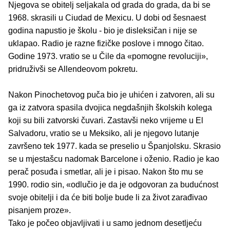
Njegova se obitelj seljakala od grada do grada, da bi se
1968. skrasili u Ciudad de Mexicu. U dobi od šesnaest
godina napustio je školu - bio je disleksičan i nije se
uklapao. Radio je razne fizičke poslove i mnogo čitao.
Godine 1973. vratio se u Čile da «pomogne revoluciji»,
pridruživši se Allendeovom pokretu.
Nakon Pinochetovog puča bio je uhićen i zatvoren, ali su
ga iz zatvora spasila dvojica negdašnjih školskih kolega
koji su bili zatvorski čuvari. Zastavši neko vrijeme u El
Salvadoru, vratio se u Meksiko, ali je njegovo lutanje
završeno tek 1977. kada se preselio u Španjolsku. Skrasio
se u mjestašcu nadomak Barcelone i oženio. Radio je kao
perač posuđa i smetlar, ali je i pisao. Nakon što mu se
1990. rodio sin, «odlučio je da je odgovoran za budućnost
svoje obitelji i da će biti bolje bude li za život zarađivao
pisanjem proze».
Tako je počeo objavljivati i u samo jednom desetljeću