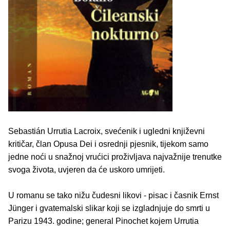
Sebastián Urrutia Lacroix, svećenik i ugledni književni
kritičar, član Opusa Dei i osrednji pjesnik, tijekom samo
jedne noći u snažnoj vrućici proživljava najvažnije trenutke
svoga života, uvjeren da će uskoro umrijeti.
U romanu se tako nižu čudesni likovi - pisac i časnik Ernst
Jünger i gvatemalski slikar koji se izgladnjuje do smrti u
Parizu 1943. godine; general Pinochet kojem Urrutia