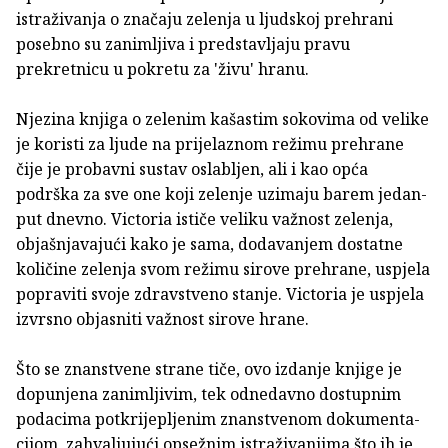
istraživanja o značaju zelenja u ljudskoj prehrani
posebno su zanimljiva i predstavljaju pravu
prekretnicu u pokretu za 'živu' hranu.
Njezina knjiga o zelenim kašastim sokovima od velike
je koristi za ljude na prijelaznom režimu prehrane
čije je probavni sustav oslabljen, ali i kao opća
podrška za sve one koji zelenje uzimaju barem jedan­
put dnevno. Victoria ističe veliku važnost zelenja,
objašnjavajući kako je sama, dodavanjem dostatne
količine zelenja svom režimu sirove prehrane, uspjela
popraviti svoje zdravstveno stanje. Victoria je uspjela
izvrsno objasniti važnost sirove hrane.
Što se znanstvene strane tiče, ovo izdanje knjige je
dopunjena zanimljivim, tek odnedavno dostupnim
podacima potkrijepljenim znanstvenom dokumenta­
cijom, zahvaljujući opsežnim istraživanjima što ih je