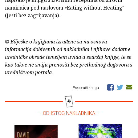
napisalo je knjigu s izvrsnim receptima od sirovih
namirnica pod naslovom «Eating without Heating"
(Jesti bez zagrijavanja).
© Bilješke o knjigama izrađene su na osnovu
informacija dobivenih od nakladnika i njihove dodatne
uredničke obrade temeljem uvida u sadržaj knjige, te se
kao takve ne smiju prenositi bez prethodnog dogovora s
uredništvom portala.
Preporuči knjigu
– OD ISTOG NAKLADNIKA –