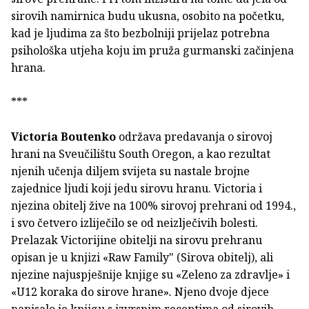
sirovih namirnica budu ukusna, osobito na početku,
kad je ljudima za što bezbolniji prijelaz potrebna
psihološka utjeha koju im pruža gurmanski začinjena
hrana.
***
Victoria Boutenko
održava predavanja o sirovoj
hrani na Sveuči­lištu South Oregon, a kao rezultat
njenih učenja diljem svijeta su nastale brojne
zajednice ljudi koji jedu sirovu hranu. Victoria i
njezina obitelj žive na 100% sirovoj prehrani od 1994.,
i svo četve­ro izliječilo se od neizlječivih bolesti.
Prelazak Victorijine obitelji na sirovu prehranu
opisan je u knjizi «Raw Family"
(Sirova obitelj), ali
njezine najuspješnije knjige su «Zeleno za zdravlje»
i
«U12 koraka do sirove hrane»
.
Njeno dvoje djece