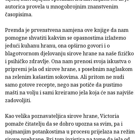
autori­ca provela u mnogobrojnim znanstvenim
časopisima.
Premda je prvenstvena namjena ove knjige da nam
pomogne shvatiti kakvim se opasnostima izlažemo
jedući kuhanu hra­nu, ona opširno govori i o
blagotvornom djelovanju sirove hrane na naše fizičko
i psihičko zdravlje. Ona nam prenosi svoja iskustva o
pripremi jela od sirove hrane, s posebnim naglaskom
na zelenim kašastim sokovima. Ali pri­tom ne nudi
samo gotove recepte, nego nas potiče da pustimo
mašti na volju i sami kreiramo jela koja će nas najviše
zadovoljiti.
Kao velika poznavateljica sirove hrane, Victoria
pomaže čitatelju da se dobro upozna sa svim, pa i
najmanjim potanko­stima u procesu prijelaza na režim
sirove prehrane. Pri tom inzistira na tome da jela od