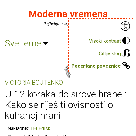
Moderna vremena
Pogledaj... sve je puno knjiga.
Sve teme
Visoki kontrast
Čitljiv slog
Podcrtane poveznice
VICTORIA BOUTENKO
U 12 koraka do sirove hrane :
Kako se riješiti ovisnosti o
kuhanoj hrani
Nakladnik:
TELEdisk