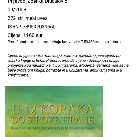
Prijevod: Zdenka Drucalović
09/2008.
272 str., meki uvez
ISBN 9789537039660
Cijena: 14.60 eur
Preračunato po fiksnom tečaju konverzije 7,53450 kuna za 1 euro
Cijene knjiga su informativnog karaktera, navodimo prvu cijenu po
izlasku knjige iz tiska. Preporučamo da cijene i dostupnost knjiga
provjerite kod nakladnika ili u knjižarama! Moderna vremena više se ne
bave prodajom knjiga, potražite ih u knjižarama, antikvarijatima ili u
knjižnicama.