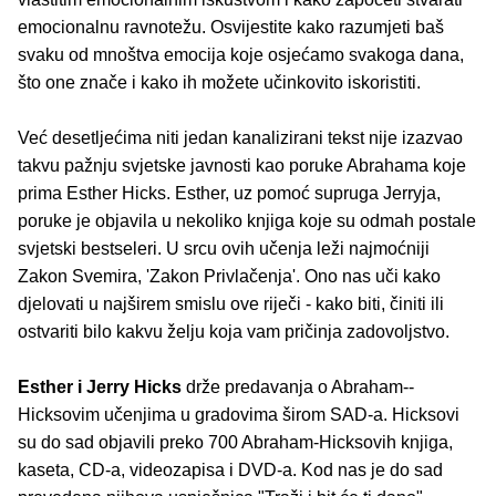
emocionalnu ravnotežu. Osvijestite kako razumjeti baš
svaku od mnoštva emocija koje osjećamo svakoga dana,
što one znače i kako ih možete učinkovito iskoristiti.
Već desetljećima niti jedan kanalizirani tekst nije izazvao
takvu pažnju svjetske javnosti kao poruke Abrahama koje
prima Esther Hicks. Esther, uz pomoć supruga Jerryja,
poruke je objavila u nekoliko knjiga koje su odmah postale
svjetski bestseleri. U srcu ovih učenja leži najmoćniji
Zakon Svemira, 'Zakon Privlačenja'. Ono nas uči kako
djelovati u najširem smislu ove riječi - kako biti, činiti ili
ostvariti bilo kakvu želju koja vam pričinja zadovoljstvo.
Esther i Jerry Hicks
drže predavanja o Abraham--
Hicksovim učenjima u gradovima širom SAD-a. Hicksovi
su do sad objavili preko 700 Abraham-Hicksovih knjiga,
kaseta, CD-a, videozapisa i DVD-a. Kod nas je do sad