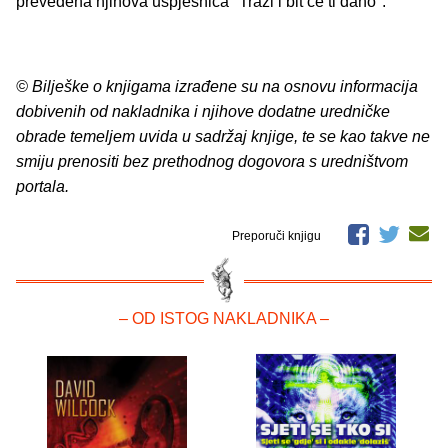
prevedena njihova uspješnica "Traži i bit će ti dano".
© Bilješke o knjigama izrađene su na osnovu informacija
dobivenih od nakladnika i njihove dodatne uredničke
obrade temeljem uvida u sadržaj knjige, te se kao takve ne
smiju prenositi bez prethodnog dogovora s uredništvom
portala.
Preporuči knjigu
– OD ISTOG NAKLADNIKA –