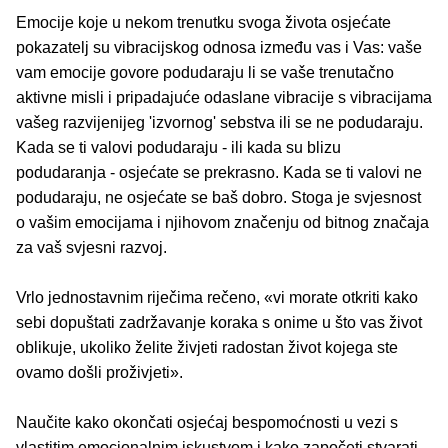
Emocije koje u nekom trenutku svoga života osjećate
pokazatelj su vibracijskog odnosa između vas i Vas: vaše
vam emocije govore podudaraju li se vaše trenutačno
aktivne misli i pripadajuće oda­slane vibracije s vibracijama
vašeg razvijenijeg 'izvornog'
sebstva ili se ne podudaraju.
Kada se ti valovi podudaraju - ili kada su blizu
podudaranja - osjećate se prekrasno. Kada se ti valovi ne
poduda­raju, ne osjećate se baš dobro. Stoga je svjesnost
o vašim emocijama i njihovom značenju od bitnog značaja
za vaš svjesni razvoj.
Vrlo jednostavnim riječima rečeno, «vi morate otkriti kako
sebi dopuštati zadržavanje koraka s onime u što vas život
oblikuje, ukoliko želite ži­vjeti radostan život kojega ste
ovamo došli proživjeti».
Naučite kako okončati osjećaj bespomoćnosti u vezi s
vlastitim emocionalnim iskustvom i kako započeti stvarati