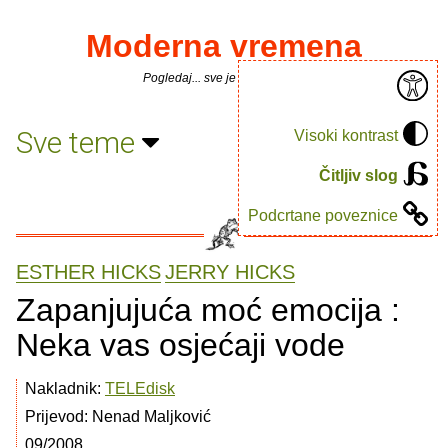
Moderna vremena
Pogledaj... sve je puno knjiga.
Sve teme
Visoki kontrast
Čitljiv slog
Podcrtane poveznice
ESTHER HICKS
JERRY HICKS
Zapanjujuća moć emocija :
Neka vas osjećaji vode
Nakladnik:
TELEdisk
Prijevod: Nenad Maljković
09/2008.