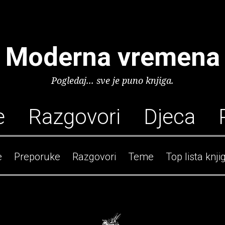
Moderna vremena
Pogledaj... sve je puno knjiga.
e
Razgovori
Djeca
e
Preporuke
Razgovori
Teme
Top lista knji