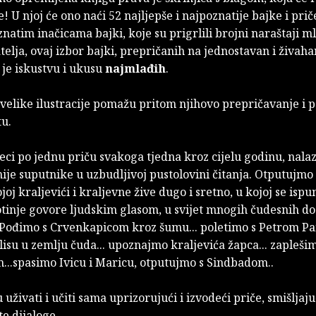
e! U njoj će ono naći 52 najljepše i najpoznatije bajke i pri
natim inačicama bajki, koje su prigrlili brojni naraštaji ml
tatelja, ovaj izbor bajki, prepričanih na jednostavan i živaha
 je iskustvu i ukusu
najmlađih
.
 velike ilustracije pomažu pritom njihovo prepričavanje i p
tu.
eci po jednu priču svakoga tjedna kroz cijelu godinu, nala
je suputnike u uzbudljivoj pustolovini čitanja. Otputujmo 
joj kraljevići i kraljevne žive dugo i sretno, u kojoj se ispu
votinje govore ljudskim glasom, u svijet mnogih čudesnih do
! Pođimo s Crvenkapicom kroz šumu... poletimo s Petrom Pa
lisu u zemlju čuda... upoznajmo kraljevića žapca... zapleši
...spasimo Ivicu i Maricu, otputujmo s Sindbadom..
uživati i učiti sama uprizorujući i izvodeći priče, smišljaj
te dijaloge.