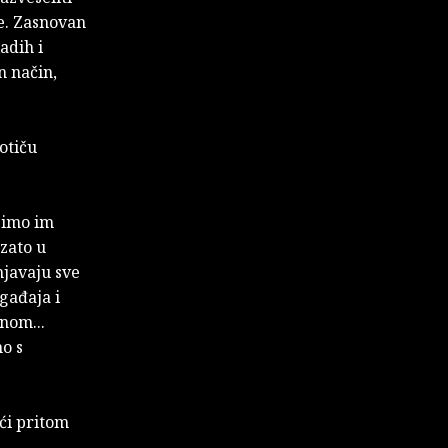
če. Zasnovan
adih i
n način,
otiču
zimo im
zato u
njavaju sve
gađaja i
nom...
mo s
ući pritom