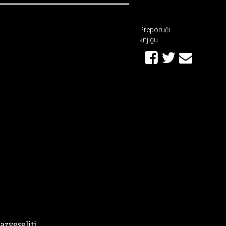
Preporuči
knjigu
azveseliti