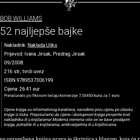
BOB WILLIAMS
52 najljepše bajke
Nakladnik:
Naklada Uliks
Prijevod: Ivana Jirsak, Predrag Jirsak
09/2008.
216 str., tvrdi uvez
ISBN 9789537306199
Cijena: 26.41 eur
Preračunato po fiksnom tečaju konverzije 7,53450 kuna za 1 euro
Cijene knjiga su informativnog karaktera, navodimo prvu cijenu po izlasku
knjige iz tiska. Preporučamo da cijene i dostupnost knjiga provjerite kod
nakladnika ili u knjižarama! Moderna vremena više se ne bave prodajom
knjiga, potražite ih u knjižarama, antikvarijatima ili u knjižnicama.
o opremljena knjiga prava je škrinjica s blagom, koja će r