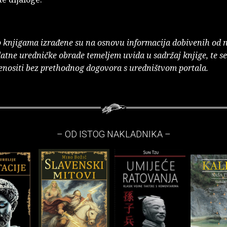
o knjigama izrađene su na osnovu informacija dobivenih od 
atne uredničke obrade temeljem uvida u sadržaj knjige, te s
enositi bez prethodnog dogovora s uredništvom portala.
– OD ISTOG NAKLADNIKA –