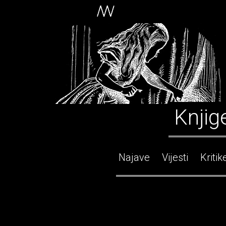
Knjig
Najave
Vijesti
Kritik