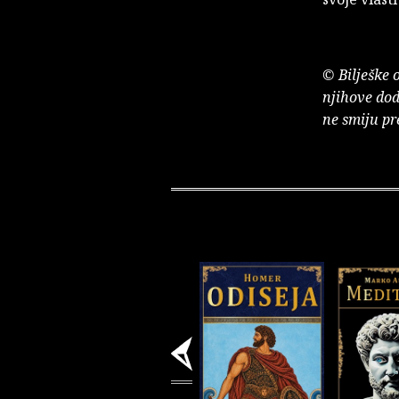
© Bilješke 
njihove dod
ne smiju pr