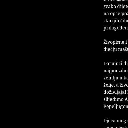
svako dijet
na opće poz
starijih či
prilagođen
Živopisne i
dječju maš
Darujući dj
najpouzdani
zemlju u ko
želje, a ži
doživljaja
slijedimo A
Pepeljugom
Djeca mogu 
svoje vlasti