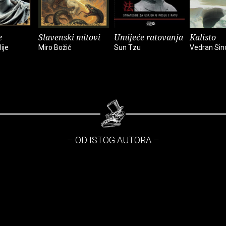
e
Slavenski mitovi
Umijeće ratovanja
Kalisto
ije
Miro Božić
Sun Tzu
Vedran Sin
– OD ISTOG AUTORA –