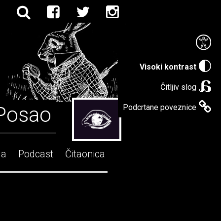
Visoki kontrast
Čitljiv slog
Posao
Podcrtane poveznice
ga
Podcast
Čitaonica