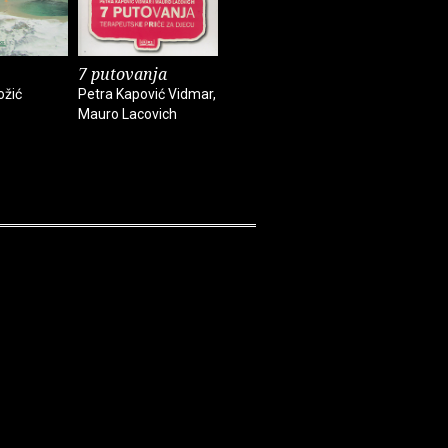
7 putovanja
Velike avanture
Naša Tro
malog Orehovića
ožić
Petra Kapović Vidmar,
Vedran Sin
Mauro Lacovich
Ljiljana Došen