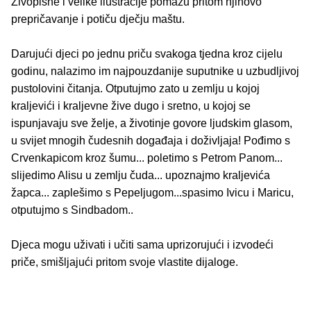
Živopisne i velike ilustracije pomažu pritom njihovo
prepričavanje i potiču dječju maštu.
Darujući djeci po jednu priču svakoga tjedna kroz cijelu
godinu, nalazimo im najpouzdanije suputnike u uzbudljivoj
pustolovini čitanja. Otputujmo zato u zemlju u kojoj
kraljevići i kraljevne žive dugo i sretno, u kojoj se
ispunjavaju sve želje, a životinje govore ljudskim glasom,
u svijet mnogih čudesnih događaja i doživljaja! Pođimo s
Crvenkapicom kroz šumu... poletimo s Petrom Panom...
slijedimo Alisu u zemlju čuda... upoznajmo kraljevića
žapca... zaplešimo s Pepeljugom...spasimo Ivicu i Maricu,
otputujmo s Sindbadom..
Djeca mogu uživati i učiti sama uprizorujući i izvodeći
priče, smišljajući pritom svoje vlastite dijaloge.