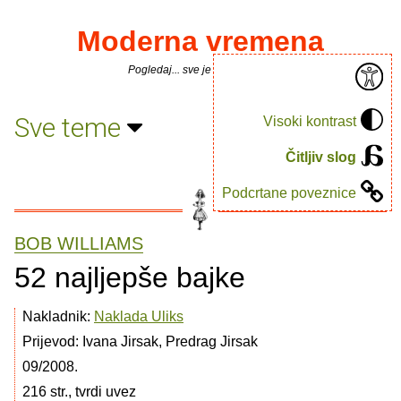
Moderna vremena
Pogledaj... sve je puno knjiga.
Sve teme
Visoki kontrast
Čitljiv slog
Podcrtane poveznice
BOB WILLIAMS
52 najljepše bajke
Nakladnik:
Naklada Uliks
Prijevod: Ivana Jirsak, Predrag Jirsak
09/2008.
216 str., tvrdi uvez