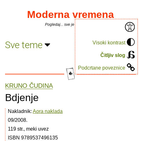
Moderna vremena
Pogledaj... sve je puno knjiga.
Sve teme
Visoki kontrast
Čitljiv slog
Podcrtane poveznice
KRUNO ČUDINA
Bdjenje
Nakladnik:
Aora naklada
09/2008.
119 str., meki uvez
ISBN 9789537496135