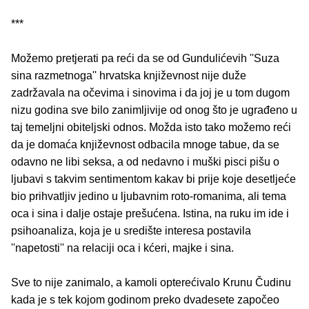
***
Možemo pretjerati pa reći da se od Gundulićevih ''Suza
sina razmetnoga'' hrvatska književnost nije duže
zadržavala na očevima i sinovima i da joj je u tom dugom
nizu godina sve bilo zanimljivije od onog što je ugrađeno u
taj temeljni obiteljski odnos. Možda isto tako možemo reći
da je domaća književnost odbacila mnoge tabue, da se
odavno ne libi seksa, a od nedavno i muški pisci pišu o
ljubavi s takvim sentimentom kakav bi prije koje desetljeće
bio prihvatljiv jedino u ljubavnim roto-romanima, ali tema
oca i sina i dalje ostaje prešućena. Istina, na ruku im ide i
psihoanaliza, koja je u središte interesa postavila
''napetosti'' na relaciji oca i kćeri, majke i sina.
Sve to nije zanimalo, a kamoli opterećivalo Krunu Čudinu
kada je s tek kojom godinom preko dvadesete započeo