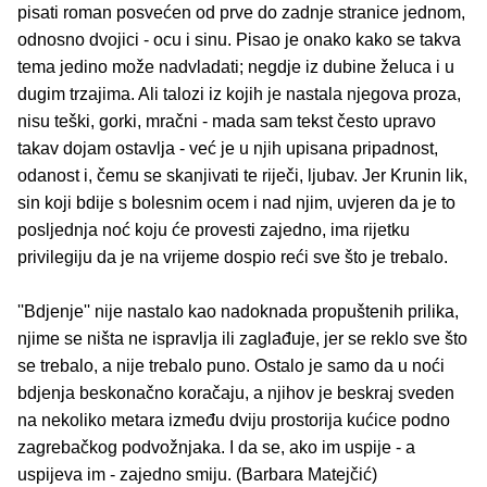
pisati roman posvećen od prve do zadnje stranice jednom,
odnosno dvojici - ocu i sinu. Pisao je onako kako se takva
tema jedino može nadvladati; negdje iz dubine želuca i u
dugim trzajima. Ali talozi iz kojih je nastala njegova proza,
nisu teški, gorki, mračni - mada sam tekst često upravo
takav dojam ostavlja - već je u njih upisana pripadnost,
odanost i, čemu se skanjivati te riječi, ljubav. Jer Krunin lik,
sin koji bdije s bolesnim ocem i nad njim, uvjeren da je to
posljednja noć koju će provesti zajedno, ima rijetku
privilegiju da je na vrijeme dospio reći sve što je trebalo.
''Bdjenje'' nije nastalo kao nadoknada propuštenih prilika,
njime se ništa ne ispravlja ili zaglađuje, jer se reklo sve što
se trebalo, a nije trebalo puno. Ostalo je samo da u noći
bdjenja beskonačno koračaju, a njihov je beskraj sveden
na nekoliko metara između dviju prostorija kućice podno
zagrebačkog podvožnjaka. I da se, ako im uspije - a
uspijeva im - zajedno smiju. (Barbara Matejčić)