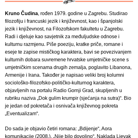
Kruno Čudina
, rođen 1979. godine u Zagrebu. Studirao
filozofiju i francuski jezik i književnost, kao i španjolski
jezik i književnost, na Filozofskom fakultetu u Zagrebu.
Radi i djeluje kao savjetnik za međuljudske odnose i
kulturnu razmjenu. Piše poeziju, kratke priče, romane i
eseje te zapise mističkog karaktera, bavi se povezivanjem
kulturnih dobara suvremene hrvatske umjetničke scene s
umjetničkim scenama drugih zemalja, poglavito Libanona,
Armenije i Irana. Također je napisao veliki broj kolumni
sociološko-filozofsko-političko-kulturnog karaktera,
objavljenih na portalu Radio Gornji Grad, skupljenih u
rubriku naziva „Dok gulim krumpir (sjećanja na sutra)“. Bio
je jedan od pokretača i osnivača književnog pokreta
„Eventualizam“.
Do sada je objavio četiri romana: „Bdijenje“, Aora
komunikacije (2008.), „Nije bilo dovoljno“, Naklada Ljevak