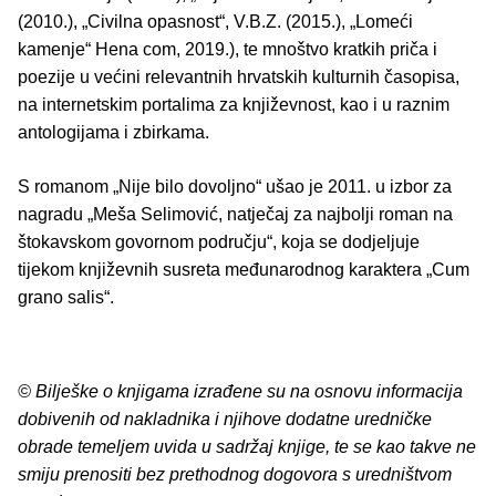
(2010.), „Civilna opasnost“, V.B.Z. (2015.), „Lomeći
kamenje“ Hena com, 2019.), te mnoštvo kratkih priča i
poezije u većini relevantnih hrvatskih kulturnih časopisa,
na internetskim portalima za književnost, kao i u raznim
antologijama i zbirkama.
S romanom „Nije bilo dovoljno“ ušao je 2011. u izbor za
nagradu „Meša Selimović, natječaj za najbolji roman na
štokavskom govornom području“, koja se dodjeljuje
tijekom književnih susreta međunarodnog karaktera „Cum
grano salis“.
© Bilješke o knjigama izrađene su na osnovu informacija
dobivenih od nakladnika i njihove dodatne uredničke
obrade temeljem uvida u sadržaj knjige, te se kao takve ne
smiju prenositi bez prethodnog dogovora s uredništvom