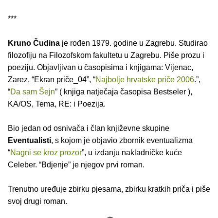
***
Kruno Čudina
je rođen 1979. godine u Zagrebu. Studirao
filozofiju na Filozofskom fakultetu u Zagrebu. Piše prozu i
poeziju. Objavljivan u časopisima i knjigama: Vijenac,
Zarez, “Ekran priče_04”, “
Najbolje hrvatske priče 2006
.”,
“
Da sam Šejn
” ( knjiga natječaja časopisa Bestseler ),
KA/OS, Tema, RE: i Poezija.
Bio jedan od osnivača i član književne skupine
Eventualisti
, s kojom je objavio zbornik eventualizma
“
Nagni se kroz prozor
”, u izdanju nakladničke kuće
Celeber. “Bdjenje” je njegov prvi roman.
Trenutno uređuje zbirku pjesama, zbirku kratkih priča i piše
svoj drugi roman.