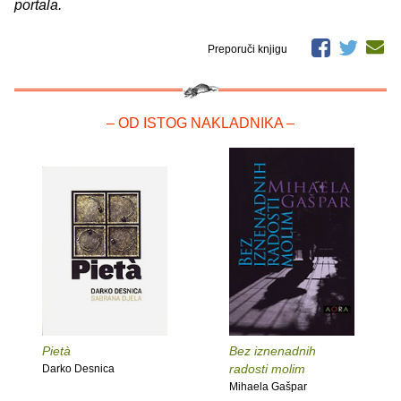
portala.
Preporuči knjigu
– OD ISTOG NAKLADNIKA –
Pietà
Bez iznenadnih
radosti molim
Darko Desnica
Mihaela Gašpar