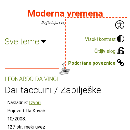
Moderna vremena
Pogledaj... sve je puno knjiga.
Sve teme
Visoki kontrast
Čitljiv slog
Podcrtane poveznice
LEONARDO DA VINCI
Dai taccuini / Zabilješke
Nakladnik:
Izvori
Prijevod: Ita Kovač
10/2008.
127 str., meki uvez