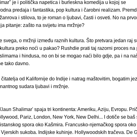
mar" je i politička napetica i burleskna komedija u kojoj se
odna predaja i fantastika, pop kultura i čarobni realizam. Premd
žanrova i stilova, to je roman o ljubavi, časti i osveti. No na pr
ija pitanje: zašto na svijetu ima mržnje?
ije svega, o mržnji između raznih kultura. Što pretvara jedan raj 
kultura preko noći u pakao? Rushdie prati taj razorni proces na 
limama i hindusa, no on bi se mogao naći bilo gdje, pa i na na
ne tako davno.
itatelja od Kalifornije do Indije i natrag maštovitim, bogatim j
nantnog sudara ljubavi i mržnje.
laun Shalimar' spaja tri kontinenta: Ameriku, Aziju, Evropu. Pri
llywood, Pariz, London, New York, New Delhi... I dotiče se baš
kistanskog spora oko Kašmira. Francusko-njemačkog spora oko
 Vjerskih sukoba. Indijske kuhinje. Hollywoodskih tračeva. De G