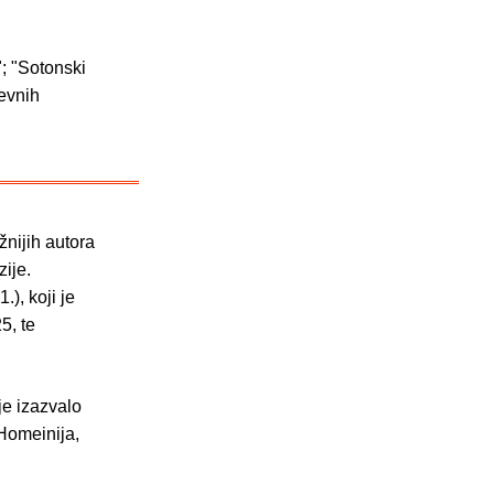
; "Sotonski
ževnih
žnijih autora
zije.
), koji je
5, te
je izazvalo
 Homeinija,