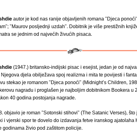
shdie
autor je kod nas ranije objavljenih romana "Djeca ponoći"
ram"; "Maurov posljednji uzdah". Dobitnik je više prestižnih knji
atra se jednim od najvećih živućih pisaca.
shdie
(1947.) britansko-indijski pisac i esejist, jedan je od najva
 Njegova djela obilježava spoj realizma i mita te povijesti i fanta
vu stekao je romanom "Djeca ponoći" (Midnight’s Children, 1981.
kerovu nagradu i proglašen je najboljim dobitnikom Bookera u 2
kon 40 godina postojanja nagrade.
 objavio je roman "Sotonski stihovi" (The Satanic Verses), što 
ički i vjerski spor te dovelo do izdavanja fetve iranskog ajatolaha
 godinama živio pod zaštitom policije.