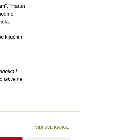
ram", "Harun
godine,
jela.
od ključnih
adnika i
o takve ne
VIDI SVE KNJIGE