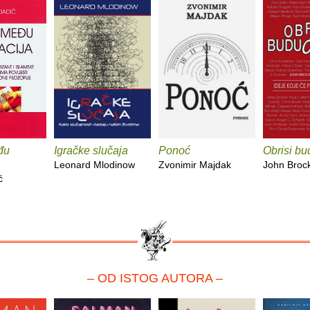
đu
Igračke slučaja
Ponoć
Obrisi bu
Leonard Mlodinow
Zvonimir Majdak
John Bro
ć
– OD ISTOG AUTORA –