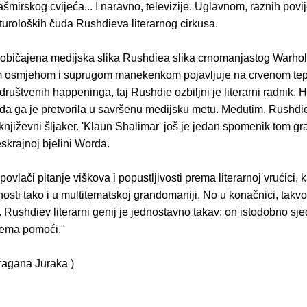
ašmirskog cvijeća... I naravno, televizije. Uglavnom, raznih povi
lturoloških čuda Rushdieva literarnog cirkusa.
običajena medijska slika Rushdiea slika crnomanjastog Warhola
m osmjehom i suprugom manekenkom pojavljuje na crvenom te
ruštvenih happeninga, taj Rushdie ozbiljni je literarni radnik.
da ga je pretvorila u savršenu medijsku metu. Međutim, Rushdie
 književni šljaker. 'Klaun Shalimar' još je jedan spomenik tom 
eskrajnoj bjelini Worda.
povlači pitanje viškova i popustljivosti prema literarnoj vrućici, 
enosti tako i u multitematskoj grandomaniji. No u konačnici, takvo
 Rushdiev literarni genij je jednostavno takav: on istodobno sjed
 nema pomoći."
 Dragana Juraka )