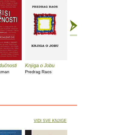
dućnosti
Knjiga o Jobu
Ponovno otkrivanje
Napokon
života
ckman
Predrag Raos
Nada Mihe
Anthony De Mello
VIDI SVE KNJIGE