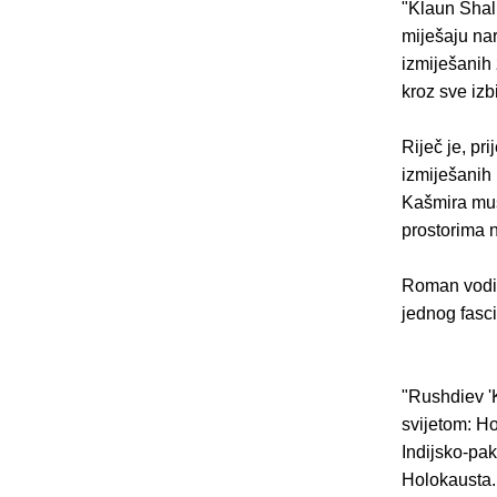
"Klaun Shali
miješaju nar
izmiješanih 
kroz sve izb
Riječ je, pr
izmiješanih 
Kašmira mus
prostorima 
Roman vodi č
jednog fasci
"Rushdiev 'K
svijetom: Ho
Indijsko-pa
Holokausta.