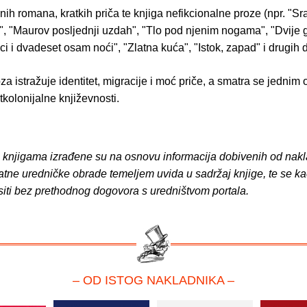
jnih romana, kratkih priča te knjiga nefikcionalne proze (npr. "S
a", "Maurov posljednji uzdah", "Tlo pod njenim nogama", "Dvije 
 i dvadeset osam noći", "Zlatna kuća", "Istok, zapad" i drugih d
a istražuje identitet, migracije i moć priče, a smatra se jednim 
kolonijalne književnosti.
o knjigama izrađene su na osnovu informacija dobivenih od nakl
atne uredničke obrade temeljem uvida u sadržaj knjige, te se ka
siti bez prethodnog dogovora s uredništvom portala.
– OD ISTOG NAKLADNIKA –