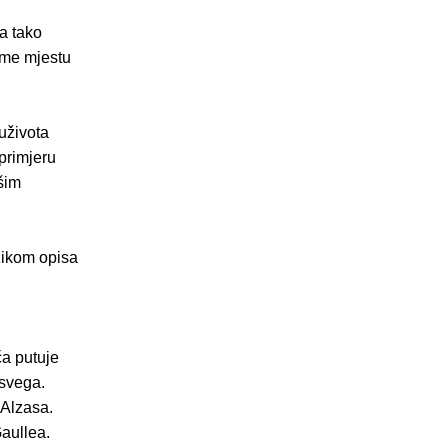
a tako
vome mjestu
suživota
primjeru
šim
ezikom opisa
ča putuje
 svega.
 Alzasa.
aullea.