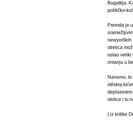
Bugattija. K
političko-ku
Premda je u
sramežljivi
newyorških d
strelica mož
ostao veliki
rintanju u b
Naravno, to 
stilskoj kić
deplasirano.
stolice i tu
( iz kritike