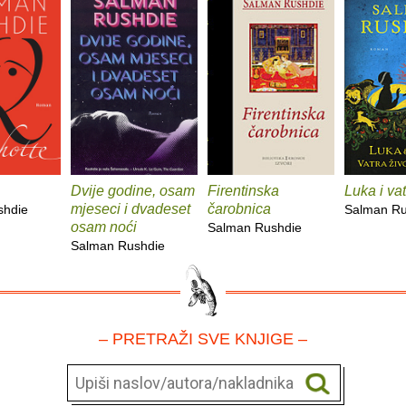
Dvije godine, osam
Firentinska
Luka i vat
mjeseci i dvadeset
čarobnica
shdie
Salman Ru
osam noći
Salman Rushdie
Salman Rushdie
– PRETRAŽI SVE KNJIGE –