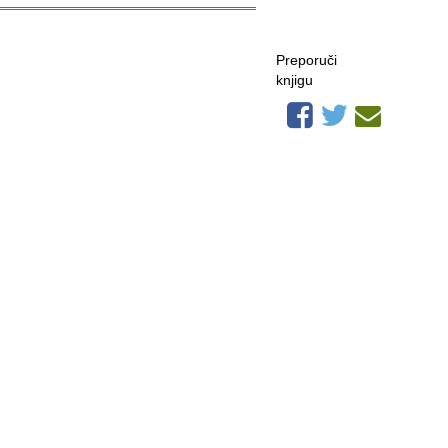
Preporuči
knjigu