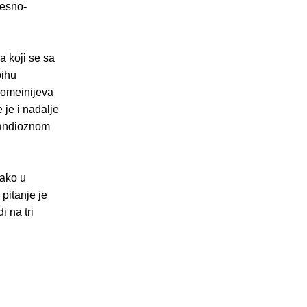
jesno-
 koji se sa
pihu
 Homeinijeva
 je i nadalje
grandioznom
kako u
 pitanje je
i na tri