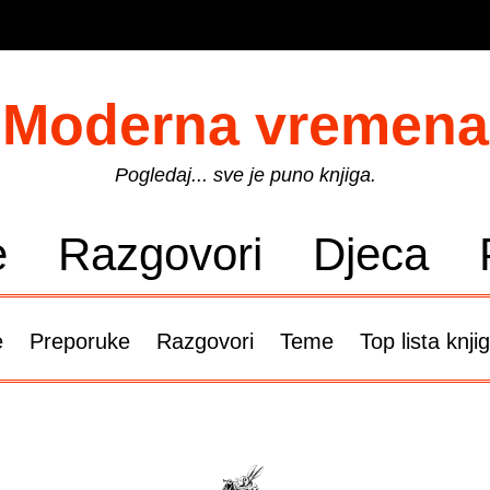
Moderna vremena
Pogledaj... sve je puno knjiga.
e
Razgovori
Djeca
e
Preporuke
Razgovori
Teme
Top lista knji