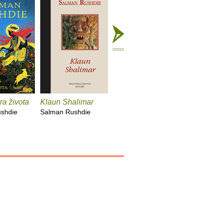
ra života
Klaun Shalimar
Tlo pod njenim
nogama
shdie
Salman Rushdie
Salman Rushdie