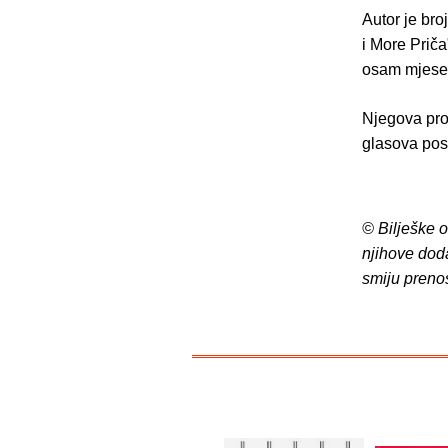
Autor je bro
i More Prič
osam mjeseci
Njegova proz
glasova post
© Bilješke 
njihove dod
smiju preno