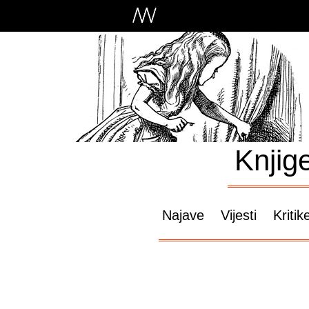
Knjig
Najave
Vijesti
Kritik