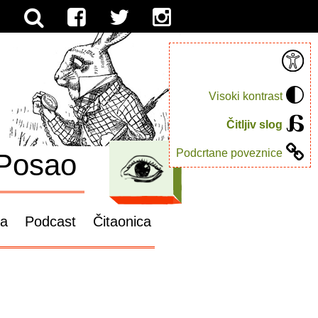
Visoki kontrast
Čitljiv slog
Podcrtane poveznice
Posao
ga
Podcast
Čitaonica