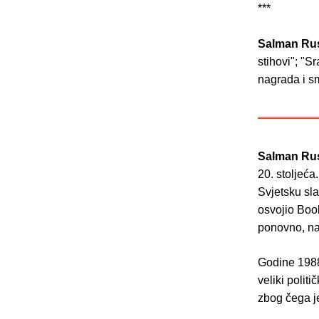
***
Salman Ru
stihovi"; "S
nagrada i sm
Salman Ru
20. stoljeća.
Svjetsku sla
osvojio Boo
ponovno, na
Godine 1988.
veliki polit
zbog čega je