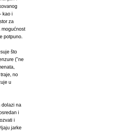
ikovanog
 kao i
stor za
va mogućnost
ije potpuno.
isuje što
cenzure ("ne
imenata,
traje, no
zuje u
m dolazi na
posredan i
ozvati i
ljaju jarke