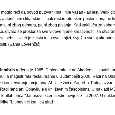
moglo reći da povod putovanjima i nije važan - ali jest. Velik dio
 autoričinim slikarskim ili pak restauratorskim poslom, ona ne k
izma, ni zbog odmora, pa ni zbog pisanja. Kad zaključa za sobom
, otvara se prostor za sve vidove njene kreativnosti, za otvara
jeta sebi. I svijet je zaista tu, u ovoj knjizi, svjež u svojoj ukupnost
sti. (Sanja Lovrenčić)
Jembrih
rođena je 1965. Diplomirala je na Akademiji likovnih u
0., a magistrirala restauriranje u Budimpešti 2000. Radi na Od
e i konzerviranje umjetnina ALU, te živi u Zagrebu. Putuje izvan
. Radi land art. Objavljuje u književnim časopisima. U nakladi MD
 kratkih priča "Janusove kćeri sestre nevjeste", a 2007. U nakla
irike "Ljubavnici kraljica glad".