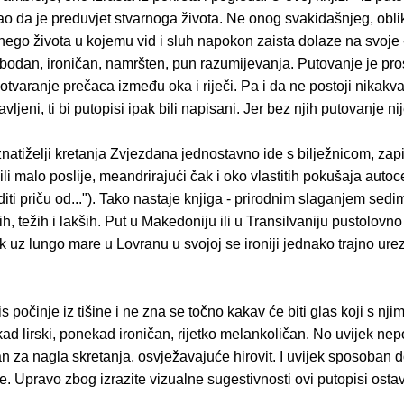
ao da je preduvjet stvarnoga života. Ne onog svakidašnjeg, obl
ego života u kojemu vid i sluh napokon zaista dolaze na svoje -
bodan, ironičan, namršten, pun razumijevanja. Putovanje je pro
otvaranje prečaca između oka i riječi. Pa i da ne postoji nikak
vljeni, ti bi putopisi ipak bili napisani. Jer bez njih putovanje n
znatiželji kretanja Zvjezdana jednostavno ide s bilježnicom, zap
ili malo poslije, meandrirajući čak i oko vlastitih pokušaja auto
aditi priču od..."). Tako nastaje knjiga - prirodnim slaganjem sed
ih, težih i lakših. Put u Makedoniju ili u Transilvaniju pustolovno 
ak uz lungo mare u Lovranu u svojoj se ironiji jednako trajno ure
s počinje iz tišine i ne zna se točno kakav će biti glas koji s nji
kad lirski, ponekad ironičan, rijetko melankoličan. No uvijek ne
n za nagla skretanja, osvježavajuće hirovit. I uvijek sposoban d
ke. Upravo zbog izrazite vizualne sugestivnosti ovi putopisi ostav