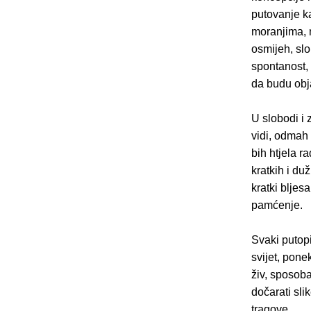
putovanje k
moranjima, n
osmijeh, slo
spontanost, 
da budu obja
U slobodi i 
vidi, odmah 
bih htjela r
kratkih i duž
kratki bljes
pamćenje.
Svaki putopi
svijet, pone
živ, sposoba
dočarati sli
tragove.