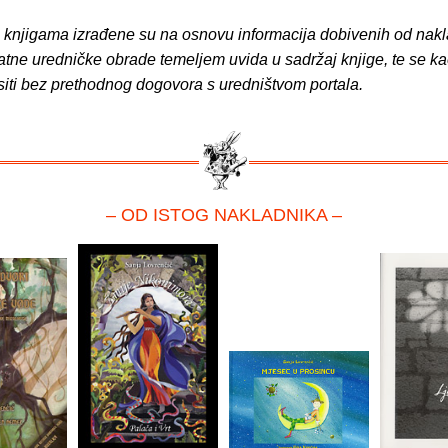
o knjigama izrađene su na osnovu informacija dobivenih od nakl
atne uredničke obrade temeljem uvida u sadržaj knjige, te se ka
siti bez prethodnog dogovora s uredništvom portala.
– OD ISTOG NAKLADNIKA –