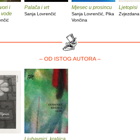
ori i
Palača i vrt
Mjesec u prosincu
Ljetopisi
 vode
Sanja Lovrenčić
Sanja Lovrenčić, Pika
Zvjezdana
enčić
Vončina
– OD ISTOG AUTORA –
Ljubavnici, kraljica,