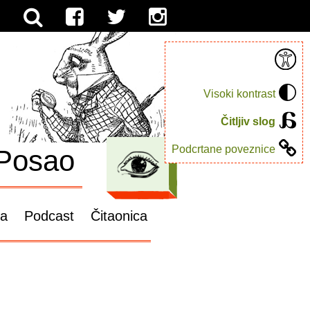
Visoki kontrast
Čitljiv slog
Podcrtane poveznice
Posao
ga
Podcast
Čitaonica