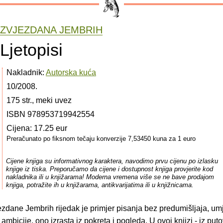
ZVJEZDANA JEMBRIH
Ljetopisi
Nakladnik:
Autorska kuća
10/2008.
175 str., meki uvez
ISBN 978953719942554
Cijena: 17.25 eur
Preračunato po fiksnom tečaju konverzije 7,53450 kuna za 1 euro
Cijene knjiga su informativnog karaktera, navodimo prvu cijenu po izlasku
knjige iz tiska. Preporučamo da cijene i dostupnost knjiga provjerite kod
nakladnika ili u knjižarama! Moderna vremena više se ne bave prodajom
knjiga, potražite ih u knjižarama, antikvarijatima ili u knjižnicama.
zdane Jembrih rijedak je primjer pisanja bez predumišljaja, umj
 ambicije, ono izrasta iz pokreta i pogleda. U ovoj knjizi - iz put