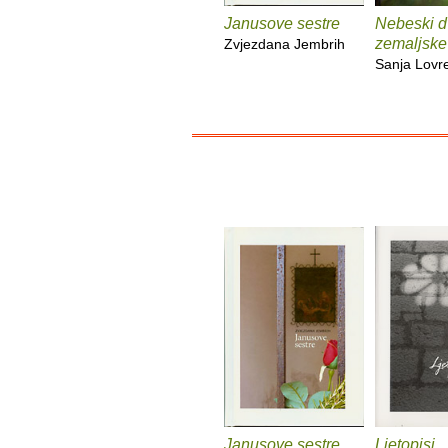
Janusove sestre
Nebeski dv
zemaljske
Zvjezdana Jembrih
Sanja Lovr
Janusove sestre
Ljetopisi