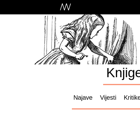
Knjig
Najave
Vijesti
Kritik