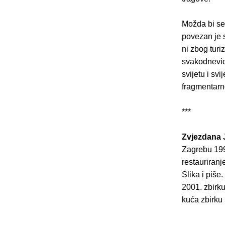
Možda bi se 
povezan je s
ni zbog tur
svakodnevice
svijetu i svi
fragmentarno
***
Zvjezdana 
Zagrebu 199
restauriranj
Slika i piše
2001. zbirku
kuća zbirku l