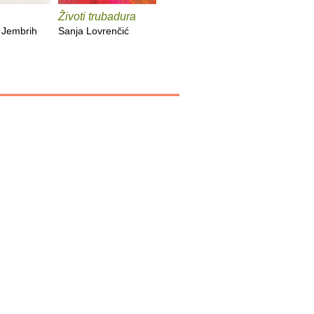
Životi trubadura
Mrguda
Zovem se
Iz život
 Jembrih
Sanja Lovrenčić
Milica Lukšić
Zoran Pon