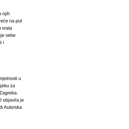
 njih
reće na put
 vrata
nje sebe
i i
mjetnosti u
sjeku za
 Zagreba.
 objavila je
di Autorska