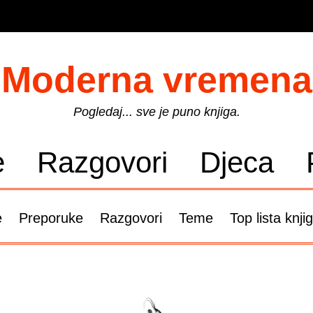
Moderna vremena
Pogledaj... sve je puno knjiga.
e
Razgovori
Djeca
e
Preporuke
Razgovori
Teme
Top lista knji