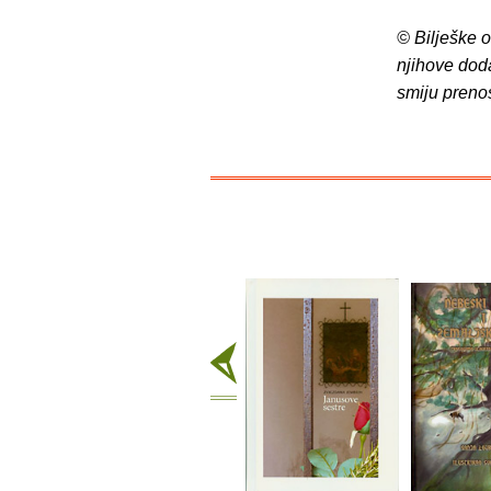
© Bilješke 
njihove dod
smiju preno