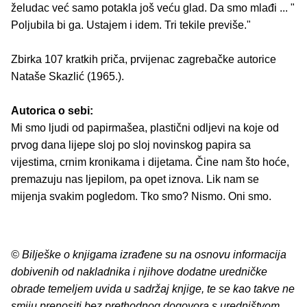
želudac već samo potakla još veću glad. Da smo mlađi ... "
Poljubila bi ga. Ustajem i idem. Tri tekile previše."
Zbirka 107 kratkih priča, prvijenac zagrebačke autorice
Nataše Skazlić (1965.).
Autorica o sebi:
Mi smo ljudi od papirmašea, plastični odljevi na koje od
prvog dana lijepe sloj po sloj novinskog papira sa
vijestima, crnim kronikama i dijetama. Čine nam što hoće,
premazuju nas ljepilom, pa opet iznova. Lik nam se
mijenja svakim pogledom. Tko smo? Nismo. Oni smo.
© Bilješke o knjigama izrađene su na osnovu informacija
dobivenih od nakladnika i njihove dodatne uredničke
obrade temeljem uvida u sadržaj knjige, te se kao takve ne
smiju prenositi bez prethodnog dogovora s uredništvom