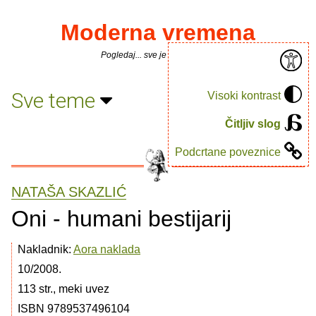
Moderna vremena
Pogledaj... sve je puno knjiga.
Sve teme
Visoki kontrast
Čitljiv slog
Podcrtane poveznice
NATAŠA SKAZLIĆ
Oni - humani bestijarij
Nakladnik:
Aora naklada
10/2008.
113 str., meki uvez
ISBN 9789537496104