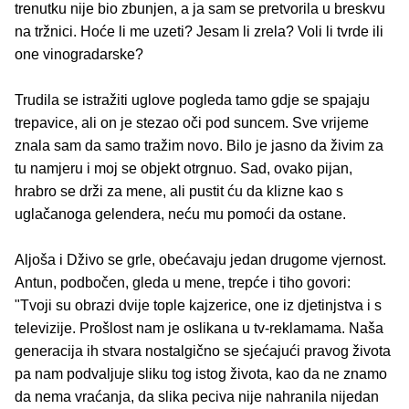
trenutku nije bio zbunjen, a ja sam se pretvorila u breskvu
na tržnici. Hoće li me uzeti? Jesam li zrela? Voli li tvrde ili
one vinogradarske?
Trudila se istražiti uglove pogleda tamo gdje se spajaju
trepavice, ali on je stezao oči pod suncem. Sve vrijeme
znala sam da samo tražim novo. Bilo je jasno da živim za
tu namjeru i moj se objekt otrgnuo. Sad, ovako pijan,
hrabro se drži za mene, ali pustit ću da klizne kao s
uglačanoga gelendera, neću mu pomoći da ostane.
Aljoša i Dživo se grle, obećavaju jedan drugome vjernost.
Antun, podbočen, gleda u mene, trepće i tiho govori:
"Tvoji su obrazi dvije tople kajzerice, one iz djetinjstva i s
televizije. Prošlost nam je oslikana u tv-reklamama. Naša
generacija ih stvara nostalgično se sjećajući pravog života
pa nam podvaljuje sliku tog istog života, kao da ne znamo
da nema vraćanja, da slika peciva nije nahranila nijedan