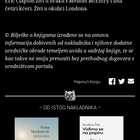
Eric Clapton živi u braku s Meliom McEntry i ima
četiri kćeri. Živi u okolici Londona.
© Bilješke o knjigama izrađene su na osnovu
informacija dobivenih od nakladnika i njihove dodatne
uredničke obrade temeljem uvida u sadržaj knjige, te se
kao takve ne smiju prenositi bez prethodnog dogovora s
uredništvom portala.
Preporuči knjigu
– OD ISTOG NAKLADNIKA –