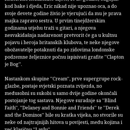
kod bake i djeda, Eric nikad nije upoznao oca, a do
svoje devete godine živio je vjerujući da mu je prava
majka zapravo sestra. U prvim tinejdžerskim
godinama utjehu traži u gitari, a njegova
nesvakidašnja nadarenost pretvorit će ga u kultnu
pojavu i heroja britanskih klubova, te neke njegove
obožavatelje potaknuti da po zidovima londonske
podzemne željeznice počnu ispisivati grafite ''Clapton
je Bog''.
Nastankom skupine ''Cream'', prve supergrupe rock-
glazbe, postaje svjetski poznata zvijezda, no
međusobni su sukobi u samo dvije godine okončali
postojanje tog sastava. Njegove suradnje sa ''Blind
Faith'', ''Delaney and Bonnie and Friends'' te ''Derek
and the Dominos'' bile su kratka vijeka, no stvorile su
neke od najtrajnijih hitova u povijesti, među kojima i
već klasičnu ''Laylu''.