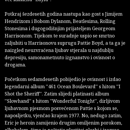
Potkraj šezdesetih godina nastupa kao gost s Jimijem
Hendrixom i Bobom Dylanom, Beatlesima, Rolling
Stonesima i dugogodišnjim prijateljem Georgeom
Harrisonom. Tijekom te suradnje uspio se smrtno
zaljubiti u Harrisonovu suprugu Pattie Boyd, a ta ga je
naizgled neuzvraćena ljubav stjerala u najdublju
depresiju, samonametnuto izgnanstvo i ovisnost o
drogama.
Početkom sedamdesetih pobijedio je ovisnost i izdao
legendarni album ''461 Ocean Boulevard'' s hitom ''I
Shot the Sheriff''. Zatim slijedi platinasti album
''Slowhand'' s hitom ''Wonderful Tonight'', dirljivom
ljubavnom pjesmom posvećenom Pattie s kojom se,
naposljetku, vjenčao krajem 1977. No, nedugo zatim,
Eric je heroin zamijenio drugim omiljenim porokom,