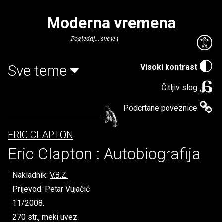
Moderna vremena
Pogledaj... sve je puno knjiga.
Sve teme
Visoki kontrast
Čitljiv slog
Podcrtane poveznice
ERIC CLAPTON
Eric Clapton : Autobiografija
Nakladnik:
V.B.Z.
Prijevod: Petar Vujačić
11/2008.
270 str., meki uvez