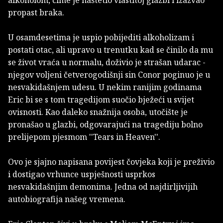
alkoholom, čime je naštetio vlastitoj glazbi i izazvao
propast braka.
U osamdesetima je uspio pobijediti alkoholizam i
postati otac, ali upravo u trenutku kad se činilo da mu
se život vraća u normalu, doživio je strašan udarac -
njegov voljeni četverogodišnji sin Conor poginuo je u
nesvakidašnjem udesu. U nekim ranijim godinama
Eric bi se s tom tragedijom suočio bježeći u svijet
ovisnosti. Kao daleko snažnija osoba, utočište je
pronašao u glazbi, odgovarajući na tragediju bolno
prelijepom pjesmom ''Tears in Heaven''.
Ovo je sjajno napisana povijest čovjeka koji je preživio
i dostigao vrhunce uspješnosti usprkos
nesvakidašnjim demonima. Jedna od najdirljivijih
autobiografija našeg vremena.