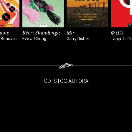
dine
Kćeri Shandonga
Mir
Φ (Fi)
 Beauvais
Eve J. Chung
Garry Disher
Tanja Tolić
– OD ISTOG AUTORA –