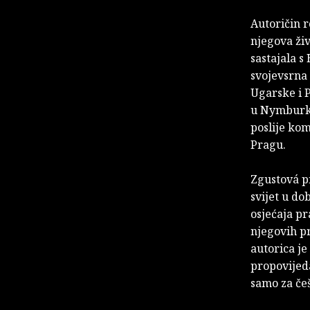
Autoričin r
njegova živ
sastajala s
svojevsrna
Ugarske i 
u Nymburku
poslije kom
Pragu.
Zgustová p
svijet u do
osjećaja pr
njegovih pr
autorica je
propovijeda
samo za češ