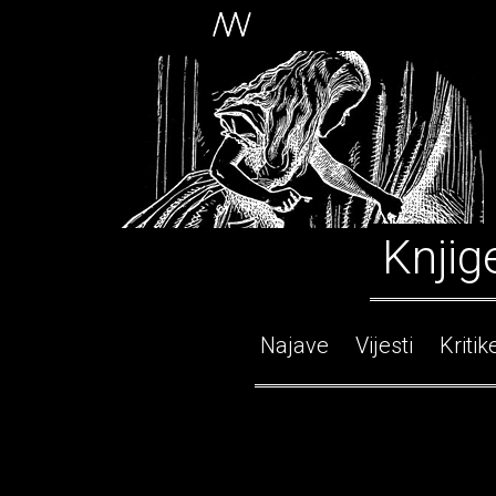
Knjig
Najave
Vijesti
Kritik