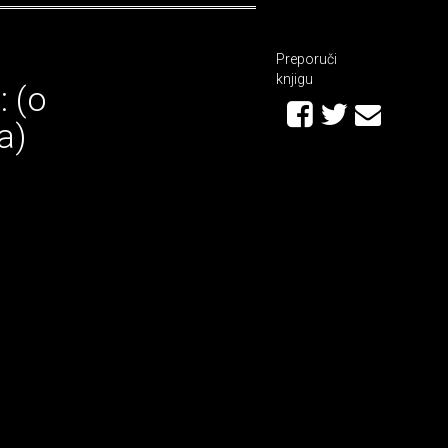
Preporuči
knjigu
: (o
a)