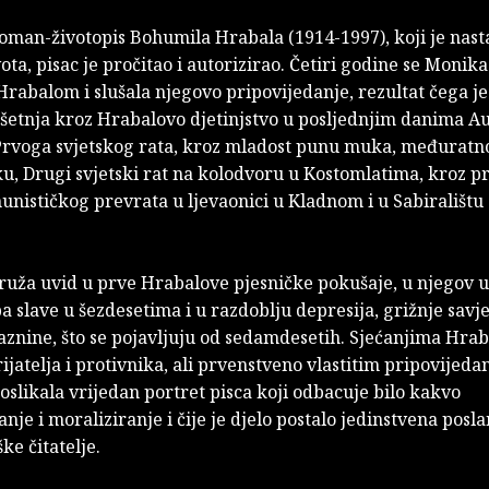
oman-životopis Bohumila Hrabala (1914-1997), koji je nasta
ota, pisac je pročitao i autorizirao. Četiri godine se Monik
 Hrabalom i slušala njegovo pripovijedanje, rezultat čega je
 šetnja kroz Hrabalovo djetinjstvo u posljednjim danima Au
Prvoga svjetskog rata, kroz mladost punu muka, međuratn
, Drugi svjetski rat na kolodvoru u Kostomlatima, kroz p
unističkog prevrata u ljevaonici u Kladnom i u Sabiralištu 
ruža uvid u prve Hrabalove pjesničke pokušaje, u njegov u
ba slave u šezdesetima i u razdoblju depresija, grižnje savjes
aznine, što se pojavljuju od sedamdesetih. Sjećanjima Hrab
ijatelja i protivnika, ali prvenstveno vlastitim pripovijeda
 oslikala vrijedan portret pisca koji odbacuje bilo kakvo
nje i moraliziranje i čije je djelo postalo jedinstvena posla
ke čitatelje.