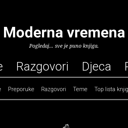
Moderna vremena
Pogledaj... sve je puno knjiga.
e
Razgovori
Djeca
e
Preporuke
Razgovori
Teme
Top lista knji