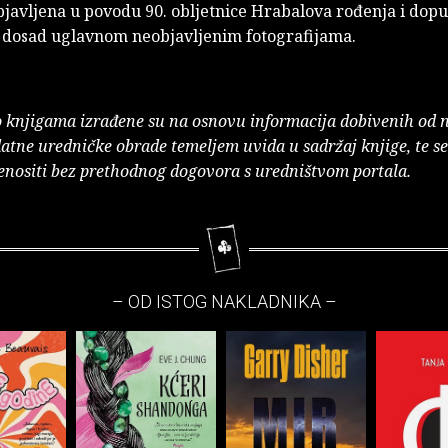
bjavljena u povodu 90. obljetnice Hrabalova rođenja i dopu
 dosad uglavnom neobjavljenim fotografijama.
o knjigama izrađene su na osnovu informacija dobivenih od 
atne uredničke obrade temeljem uvida u sadržaj knjige, te s
enositi bez prethodnog dogovora s uredništvom portala.
– OD ISTOG NAKLADNIKA –