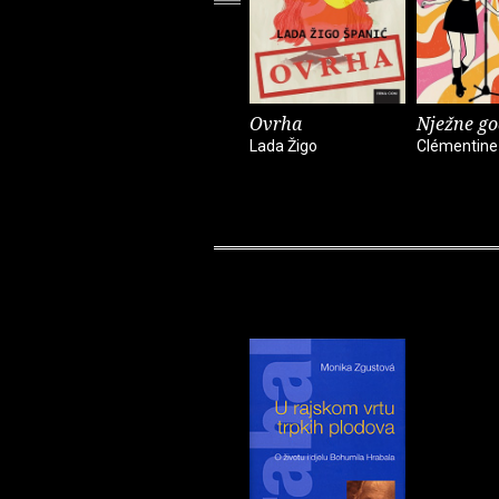
Ovrha
Nježne go
Lada Žigo
Clémentine