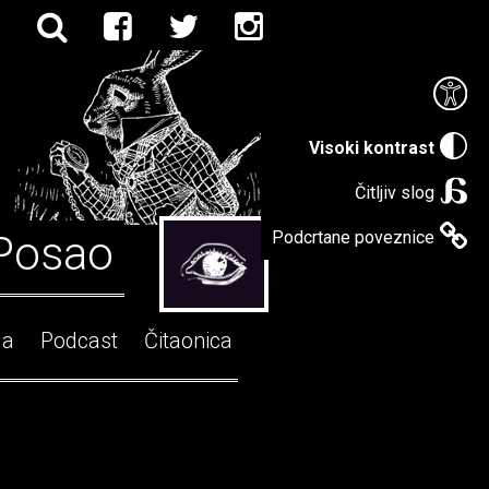
Visoki kontrast
Čitljiv slog
Posao
Podcrtane poveznice
ga
Podcast
Čitaonica