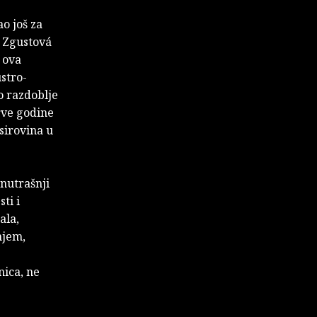
o još za
a Zgustová
 ova
stro-
o razdoblje
rve godine
sirovina u
nutrašnji
ti i
ala,
njem,
nica, ne