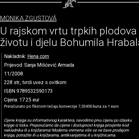
MONIKA ZGUSTOVÁ
U rajskom vrtu trpkih plodova 
životu i djelu Bohumila Hrabal
Nakladnik:
Hena com
Prijevod: Sanja Milićević Armada
11/2008.
228 str., tvrdi uvez s ovitkom
ISBN 9789532590173
Cijena: 17.25 eur
Preračunato po fiksnom tečaju konverzije 7,53450 kuna za 1 euro
Cijene knjiga su informativnog karaktera, navodimo prvu cijenu po izlasku
knjige iz tiska. Preporučamo da cijene i dostupnost knjiga provjerite kod
nakladnika ili u knjižarama! Moderna vremena više se ne bave prodajom
knjiga, potražite ih u knjižarama, antikvarijatima ili u knjižnicama.