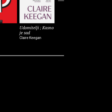
Udomitelji ; Kasno
Čast
Teška vo
je sad
Elif Shafak
Pia Prezelj
Claire Keegan