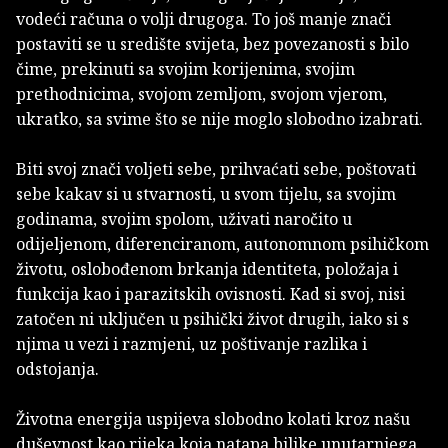
vodeći računa o volji drugoga. To još manje znači
postaviti se u središte svijeta, bez povezanosti s bilo
čime, prekinuti sa svojim korijenima, svojim
prethodnicima, svojom zemljom, svojom vjerom,
ukratko, sa svime što se nije moglo slobodno izabrati.
Biti svoj znači voljeti sebe, prihvaćati sebe, poštovati
sebe kakav si u stvarnosti, u svom tijelu, sa svojim
godinama, svojim spolom, uživati naročito u
odijeljenom, diferenciranom, autonomnom psihičkom
životu, oslobođenom brkanja identiteta, položaja i
funkcija kao i parazitskih ovisnosti. Kad si svoj, nisi
zatočen ni uključen u psihički život drugih, iako si s
njima u vezi i razmjeni, uz poštivanje razlika i
odstojanja.
Životna energija uspijeva slobodno kolati kroz našu
duševnost kao rijeka koja natapa biljke unutarnjega