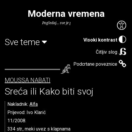
Moderna vremena
Pogledaj... sve je puno knjiga.
Sve teme
Visoki kontrast
Čitljiv slog
Podcrtane poveznice
MOUSSA NABATI
Sreća ili Kako biti svoj
Nakladnik:
Alfa
Prijevod: Ivo Klarić
11/2008.
334 str., meki uvez s klapnama