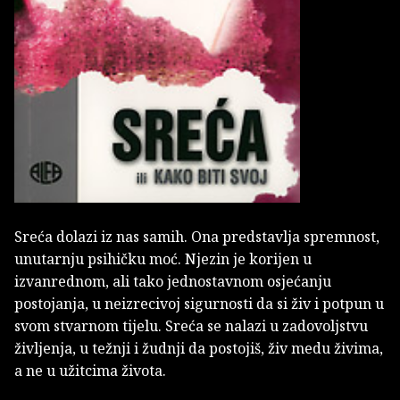
Sreća dolazi iz nas samih. Ona predstavlja spremnost,
unutarnju psihičku moć. Njezin je korijen u
izvanrednom, ali tako jednostavnom osjećanju
postojanja, u neizrecivoj sigurnosti da si živ i potpun u
svom stvarnom tijelu. Sreća se nalazi u zadovoljstvu
življenja, u težnji i žudnji da postojiš, živ medu živima,
a ne u užitcima života.