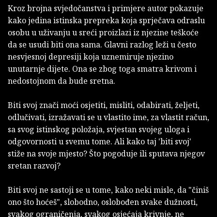
Kroz brojna svjedočanstva i primjere autor pokazuje
kako jedina istinska prepreka koja sprječava odraslu
osobu u uživanju u sreći proizlazi iz njezine teškoće
da se usudi biti ona sama. Glavni razlog leži u često
nesvjesnoj depresiji koja uznemiruje njezino
unutarnje dijete. Ona se zbog toga smatra krivom i
nedostojnom da bude sretna.
Biti svoj znači moći osjetiti, misliti, odabirati, željeti,
odlučivati, izražavati se u vlastito ime, za vlastit račun,
sa svog istinskog položaja, svjestan svojeg uloga i
odgovornosti u svemu tome. Ali kako taj 'biti svoj'
stiže na svoje mjesto? Što pogoduje ili sputava njegov
sretan razvoj?
Biti svoj ne sastoji se u tome, kako neki misle, da "činiš
ono što hoćeš", slobodno, oslobođen svake dužnosti,
svakog ograničenja, svakog osjećaja krivnje, ne