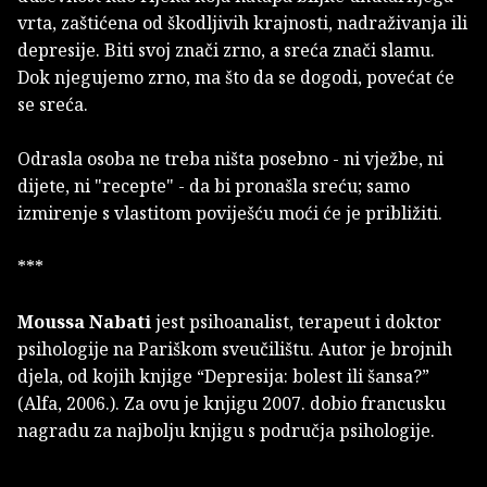
vrta, zaštićena od škodljivih krajnosti, nadraživanja ili
depresije. Biti svoj znači zrno, a sreća znači slamu.
Dok njegujemo zrno, ma što da se dogodi, povećat će
se sreća.
Odrasla osoba ne treba ništa posebno - ni vježbe, ni
dijete, ni "recepte" - da bi pronašla sreću; samo
izmirenje s vlastitom poviješću moći će je približiti.
***
Moussa Nabati
jest psihoanalist, terapeut i doktor
psihologije na Pariškom sveučilištu. Autor je brojnih
djela, od kojih knjige
“Depresija: bolest ili šansa?”
(Alfa, 2006.). Za ovu je knjigu 2007. dobio francusku
nagradu za najbolju knjigu s područja psihologije.