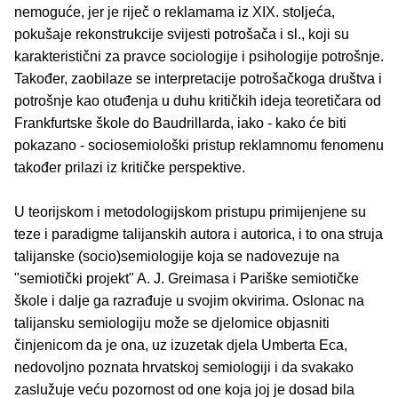
nemoguće, jer je riječ o reklamama iz XIX. stoljeća,
pokušaje rekonstrukcije svijesti potrošača i sl., koji su
karakteristični za pravce sociologije i psihologije potrošnje.
Također, zaobilaze se interpretacije potrošačkoga društva i
potrošnje kao otuđenja u duhu kritičkih ideja teoretičara od
Frankfurtske škole do Baudrillarda, iako - kako će biti
pokazano - sociosemiološki pristup reklamnomu fenomenu
također prilazi iz kritičke perspektive.
U teorijskom i metodologijskom pristupu primijenjene su
teze i paradigme talijanskih autora i autorica, i to ona struja
talijanske (socio)semiologije koja se nadovezuje na
"semiotički projekt" A. J. Greimasa i Pariške semiotičke
škole i dalje ga razrađuje u svojim okvirima. Oslonac na
talijansku semiologiju može se djelomice objasniti
činjenicom da je ona, uz izuzetak djela Umberta Eca,
nedovoljno poznata hrvatskoj semiologiji i da svakako
zaslužuje veću pozornost od one koja joj je dosad bila