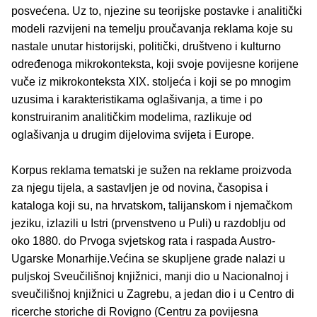
posvećena. Uz to, njezine su teorijske postavke i analitički
modeli razvijeni na temelju proučavanja reklama koje su
nastale unutar historijski, politički, društveno i kulturno
određenoga mikrokonteksta, koji svoje povijesne korijene
vuče iz mikrokonteksta XIX. stoljeća i koji se po mnogim
uzusima i karakteristikama oglašivanja, a time i po
konstruiranim analitičkim modelima, razlikuje od
oglašivanja u drugim dijelovima svijeta i Europe.
Korpus reklama tematski je sužen na reklame proizvoda
za njegu tijela, a sastavljen je od novina, časopisa i
kataloga koji su, na hrvatskom, talijanskom i njemačkom
jeziku, izlazili u Istri (prvenstveno u Puli) u razdoblju od
oko 1880. do Prvoga svjetskog rata i raspada Austro-
Ugarske Monarhije.Većina se skupljene grade nalazi u
puljskoj Sveučilišnoj knjižnici, manji dio u Nacionalnoj i
sveučilišnoj knjižnici u Zagrebu, a jedan dio i u Centro di
ricerche storiche di Rovigno (Centru za povijesna