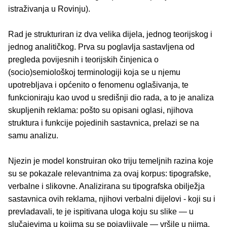
istraživanja u Rovinju).
Rad je strukturiran iz dva velika dijela, jednog teorijskog i
jednog analitičkog. Prva su poglavlja sastavljena od
pregleda povijesnih i teorijskih činjenica o
(socio)semiološkoj terminologiji koja se u njemu
upotrebljava i općenito o fenomenu oglašivanja, te
funkcioniraju kao uvod u središnji dio rada, a to je analiza
skupljenih reklama: pošto su opisani oglasi, njihova
struktura i funkcije pojedinih sastavnica, prelazi se na
samu analizu.
Njezin je model konstruiran oko triju temeljnih razina koje
su se pokazale relevantnima za ovaj korpus: tipografske,
verbalne i slikovne. Analizirana su tipografska obilježja
sastavnica ovih reklama, njihovi verbalni dijelovi - koji su i
prevladavali, te je ispitivana uloga koju su slike — u
slučajevima u kojima su se pojavljivale — vršile u njima.